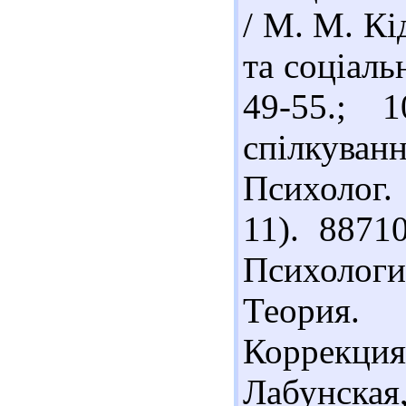
/ М. М. Кі
та соціаль
49-55.; 
спілкуван
Психолог. 
11). 8871
Психолог
Теория.
Коррекци
Лабунская