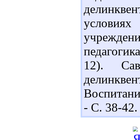
делинквен
условия
учрежден
педагогика
12). Са
делинквен
Воспитани
- С. 38-42.