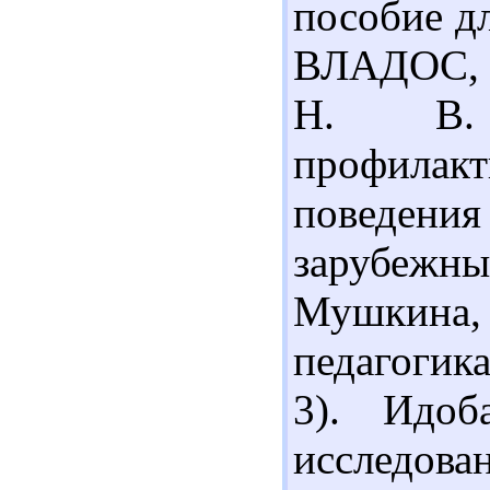
пособие дл
ВЛАДОС, 2
Н. В. 
профила
поведения
зарубежный
Мушкина,
педагогика
3). Идоб
исследова