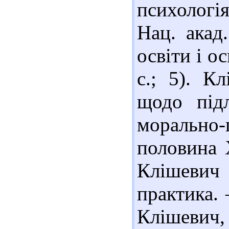
психологі
Нац. акад.
освіти і о
с.; 5). К
щодо підл
моральн
половина 
Клішевич 
практика. 
Клішевич,