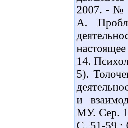
2007. - № 
А. Пробл
деятельно
настоящее
14. Психоло
5). Толоч
деятельно
и взаимод
МУ. Сер. 1
С. 51-59.;