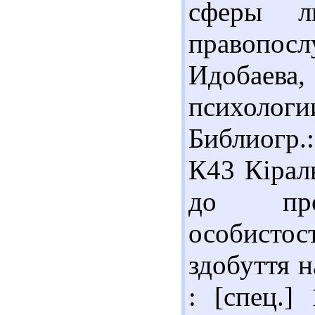
сферы л
правопос
Идобаева,
психологии
Библиогр.
К43 Кірал
до прот
особистост
здобуття н
: [спец.] 