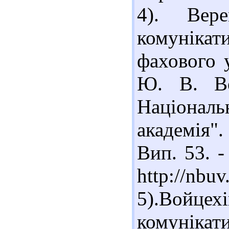
4). Вер
комунікат
фахового 
Ю. В. Ве
Національ
академія".
Вип. 53. -
http://nb
5).Вой
комунікат