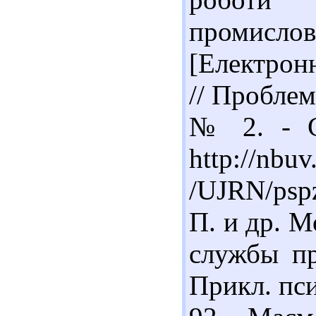
промис
[Електронн
// Проблем
№ 2. - С
http://nbuv
/UJRN/psp
П. и др. 
службы пр
Прикл. пси