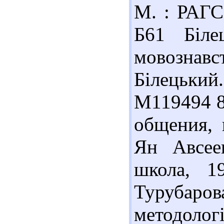
М. : РАГС,
Б61 Біл
мовознав
Білецький. 
М119494 8
общения, 
Ян Авсее
школа, 1
Турубар
методоло