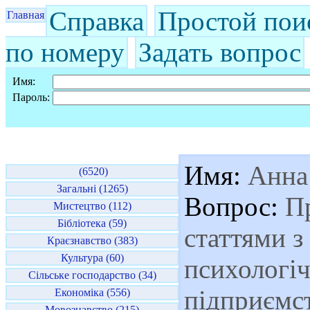
Справка
Простой пои
Главная
по номеру
Задать вопрос
Имя:
Пароль:
Имя:
Анна
(6520)
Загальні (1265)
Вопрос:
Пр
Мистецтво (112)
Бібліотека (59)
статтями з
Краєзнавство (383)
Культура (60)
психологіч
Сільське господарство (34)
підприємс
Економіка (556)
Мовознавство (215)