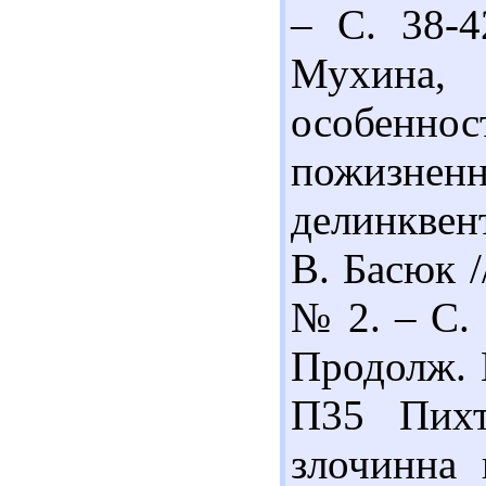
– С. 38-4
Мухина
особенно
пожиз
делинквен
В. Басюк /
№ 2. – С. 
Продолж. Н
П35 Пихт
злочинна 