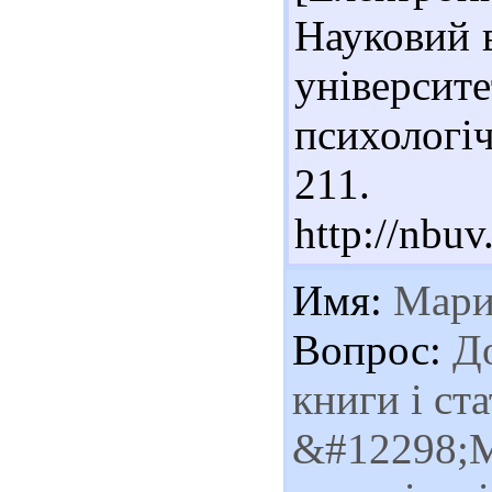
Науковий 
університ
психологіч
211. 
http://nb
Имя:
Мари
Вопрос:
До
книги і ста
&#12298;М