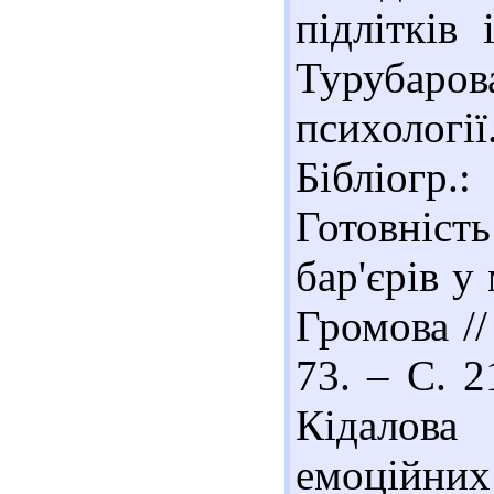
підлітків
Турубарова
психології.
Бібліогр
Готовніс
бар'єрів у
Громова //
73. – С. 2
Кідалова
емоційних 