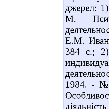
джерел: 1
М. Псих
деятельнос
Е.М. Иван
384 с.; 2
индивид
деятельно
1984. - № 
Особливос
діяльніст