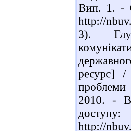
Вип. 1. -
http://nb
3). Глу
комуніка
державно
ресурс] /
проблеми
2010. - В
доступу:
http://nbu