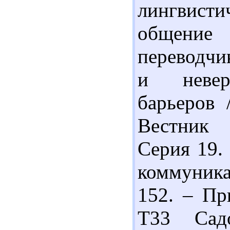
лингвис
общение
переводчи
и невер
барьеров 
Вестник 
Серия 19.
коммуникац
152. – Пр
Т33 Сад