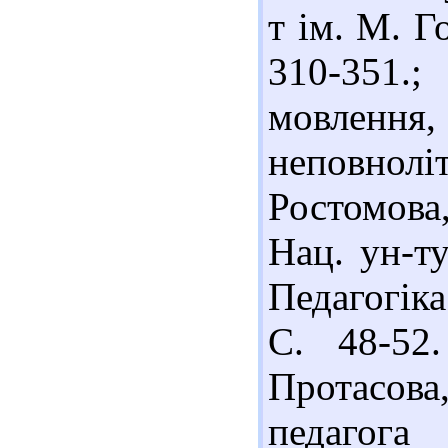
т ім. М. Г
310-351.;
мовленн
неповнол
Ростомова
Нац. ун-ту
Педагогіка
С. 48-52.
Протасова
педаго