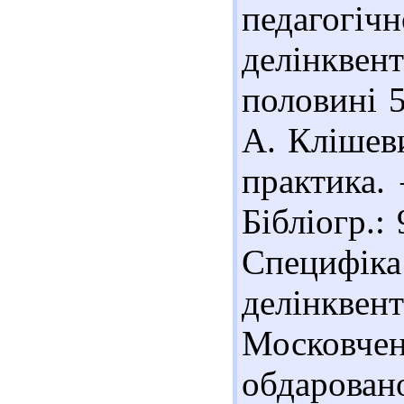
педагогі
делінкве
половині 5
А. Клішеви
практика.
Бібліогр.:
Специфік
делінкве
Московче
обдаровано