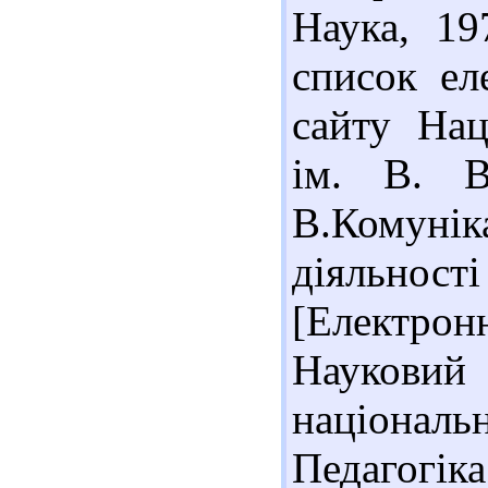
Наука, 19
список ел
сайту Нац
ім. В. В
В.Комунік
діяльнос
[Електрон
Наукови
національ
Педагогіка