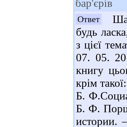
бар'єрів
Шан
Ответ
будь ласка
з цієї тем
07. 05. 2
книгу цьог
крім такої
Б. Ф.Соци
Б. Ф. Пор
истории. –