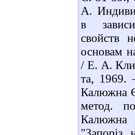
А. Индиви
в зависи
свойств н
основам на
/ Е. А. Кл
та, 1969. 
Калюжна Є.
метод. п
Калюжна 
"Запоріз. 