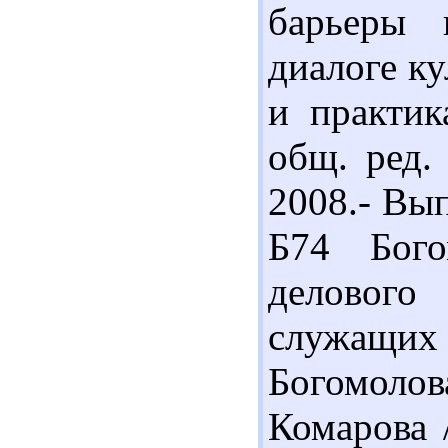
барьеры 
диалоге ку
и практик
общ. ред.
2008.- Вып
Б74 Бого
делового
служащих
Богомоло
Комарова 