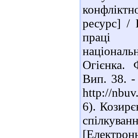
конфлікт
ресурс] / 
праці К
національ
Огієнка. 
Вип. 38. -
http://nbu
6). Козирє
спілкува
[Електронн