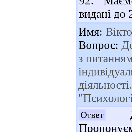
92. Маєм
видані до 
Имя:
Вікто
Вопрос:
До
з питання
індивідуал
діяльності
"Психологі
Доб
Ответ
Пропонує