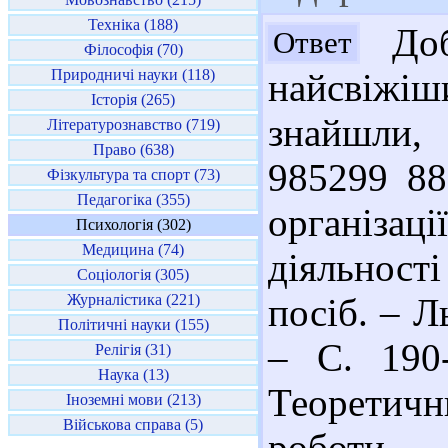
Техніка (188)
Доб
Ответ
Філософія (70)
Природничі науки (118)
найсвіжіш
Історія (265)
знайшли, 
Літературознавство (719)
Право (638)
985299 88
Фізкультура та спорт (73)
Педагогіка (355)
організаці
Психологія (302)
Медицина (74)
діяльност
Соціологія (305)
Журналістика (221)
посіб. – Л
Політичні науки (155)
– С. 190-
Релігія (31)
Наука (13)
Теоретич
Іноземні мови (213)
Військова справа (5)
роботи 