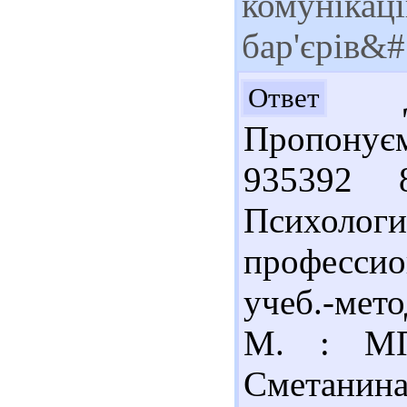
комунікац
бар'єрів&
До
Ответ
Пропонуєм
935392 
Психо
профессио
учеб.-мет
М. : МП
Сметани