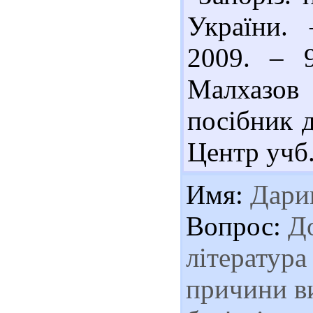
України. 
2009. – 
Малхазов 
посібник д
Центр учб. 
Имя:
Дари
Вопрос:
До
література
причини в