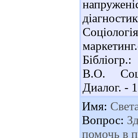
напружені
діагности
Соціоло
маркетинг
Бібліогр.
В.О. Соц
Диалог. - 1
Имя:
Свет
Вопрос:
Зд
помочь в п