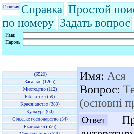
Справка
Простой пои
Главная
по номеру
Задать вопрос
Имя:
Пароль:
Имя:
Ася
(6520)
Загальні (1265)
Вопрос:
Те
Мистецтво (112)
Бібліотека (59)
(основні 
Краєзнавство (383)
Культура (60)
Пре
Ответ
Сільське господарство (34)
Економіка (556)
литератур
Мовознавство (215)