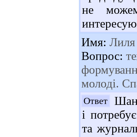
не може
интересую
Имя:
Лиля
Вопрос:
те
формуванн
молоді. Сп
Шано
Ответ
і потребу
та журнал