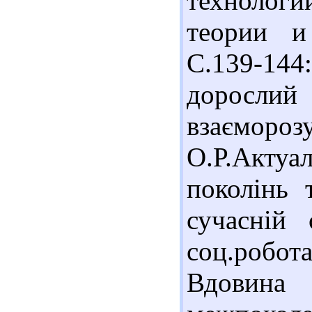
техноло
теории и 
С.139-14
доросли
взаємор
О.Р.Акту
поколінь 
сучасній 
соц.робот
Вдовина