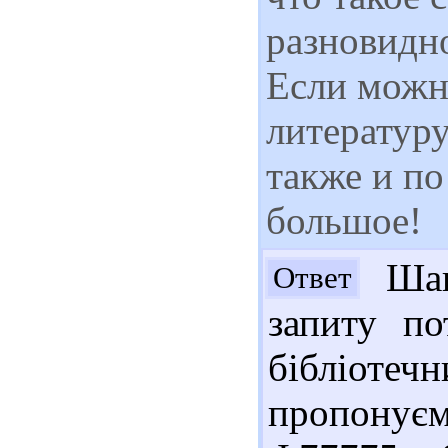
разновидно
Если можн
литературу
также и по
большое!
Шан
Ответ
запиту по
бібліоте
пропонує