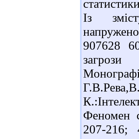
статистики
Із зміст
напруженос
907628 60
загрози 
Монографі
Г.В.Рева,В
К.:Інтеле
Феномен с
207-216; 