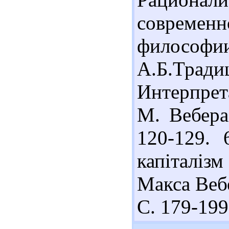
современ
философии.
А.Б.Тради
Интерпрет
М. Вебера
120-129. 
капіталіз
Макса Вебе
С. 179-199