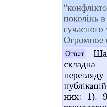
"конфлікто
поколінь в
сучасного 
Огромное 
Шан
Ответ
складна 
перегля
публікаці
них: 1). 