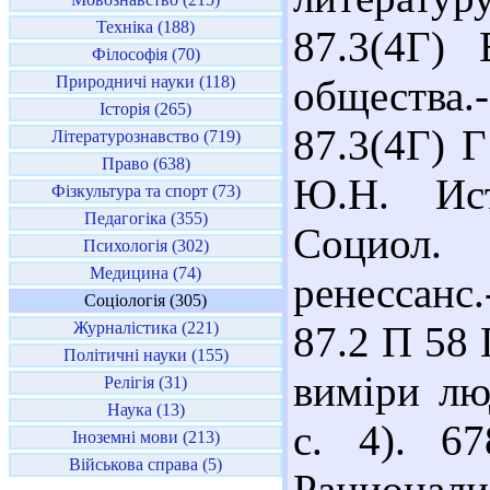
Техніка (188)
87.3(4Г)
Філософія (70)
Природничі науки (118)
общества.
Історія (265)
87.3(4Г) 
Літературознавство (719)
Право (638)
Ю.Н. Ист
Фізкультура та спорт (73)
Педагогіка (355)
Социол.
Психологія (302)
Медицина (74)
ренессанс.
Соціологія (305)
Журналістика (221)
87.2 П 58 
Політичні науки (155)
виміри люд
Релігія (31)
Наука (13)
с. 4). 6
Іноземні мови (213)
Військова справа (5)
Рациона