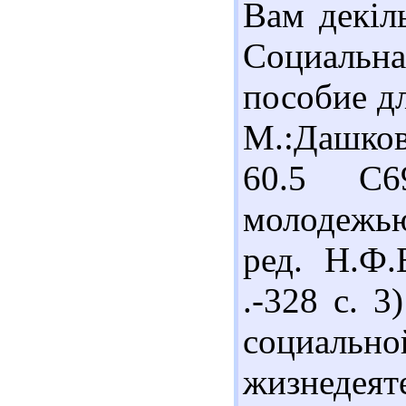
Вам декіл
Социальна
пособие дл
М.:Дашков
60.5 С6
молодежью
ред. Н.Ф.
.-328 с. 
социально
жизнедеят