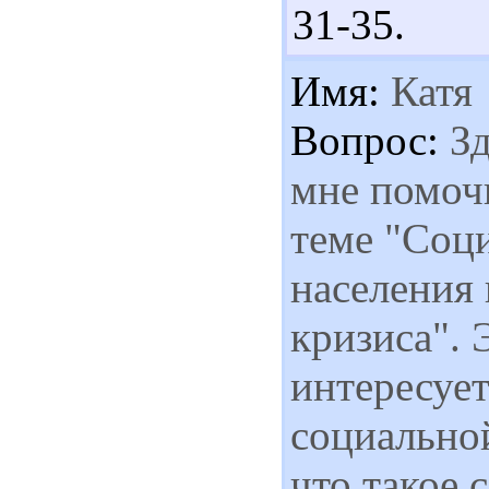
31-35.
Имя:
Катя
Вопрос:
Зд
мне помоч
теме "Соц
населения 
кризиса". 
интересует
социально
что такое 