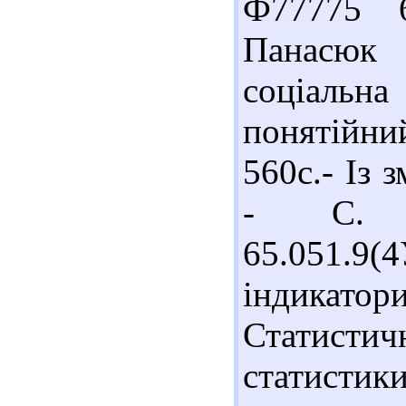
Ф77775 6
Панасюк 
соціальн
понятійни
560с.- Із 
- С. 2
65.051.9
індикато
Статисти
статистики