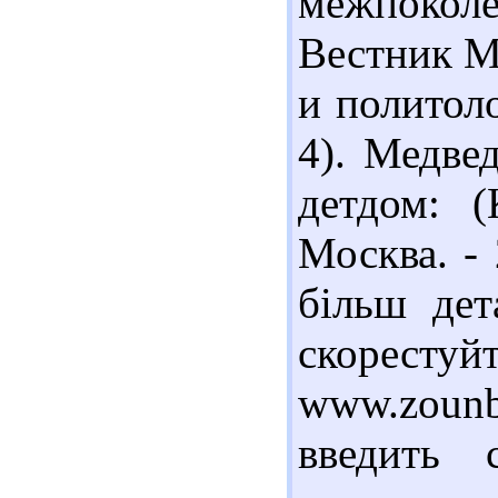
межпоколе
Вестник М
и политоло
4). Медве
детдом: (
Москва. - 
більш дет
скорест
www.zounb
введить 