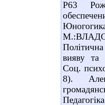
Р63 Рож
обеспече
Юногогика
М.:ВЛАДОС
Політичн
вияву та 
Соц. психо
8). Але
громадянсь
Педагогіка