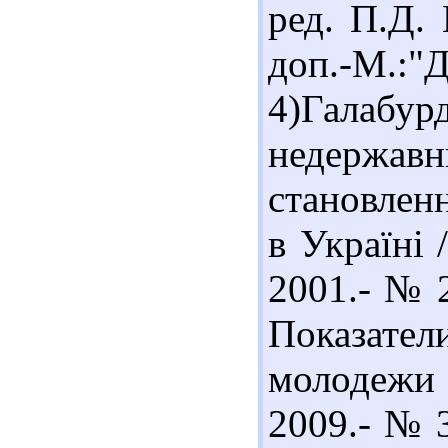
ред. П.Д. 
доп.-М.:
4)Гала
недержа
становлен
в Україні 
2001.- № 2
Показате
молодежи 
2009.- № 3