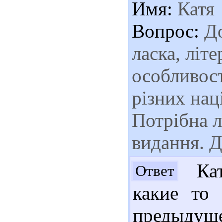
Имя:
Катя
Вопрос:
До
ласка, літ
особливост
різних нац
Потрібна л
видання. 
Кат
Ответ
какие то
предыдуще