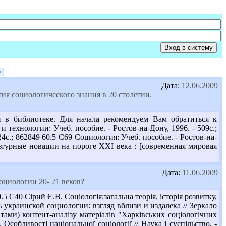
>
Дата:
12.06.2009
ия социологического знания в 20 столетии.
 в библиотеке. Для начала рекомендуем Вам обратиться к
ехнологии: Учеб. пособие. - Ростов-на-Дону, 1996. - 509с.;
24с.; 862849 60.5 С69 Социология: Учеб. пособие. - Ростов-на-
льтурные новации на пороге ХХІ века : [современная мировая
Дата:
11.06.2009
оциологии 20- 21 веков?
40 Сірий Є.В. Соціологія:загальна теорія, історія розвитку,
иль украинской социологии: взгляд вблизи и издалека // Зеркало
тами) контент-аналізу матеріалів "Харківських соціологічних
. Особливості національної соціології // Наука і суспільство. -