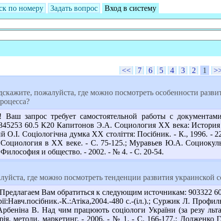
ск по номеру
Задать вопрос
Вход в систему
<<
7
6
5
4
3
2
1
>
скажите, пожалуйста, где можно посмотреть особенности развит
роцесса?
Ваш запрос требует самостоятельной работы с документами
5253 60.5 К20 Капитонов Э.А. Социология ХХ века: История и т
 О.І. Соціологічна думка ХХ століття: Посібник. - К., 1996. - 2
.: Cоциология в ХХ веке. - С. 75-125.; Муравьев Ю.А. Социоку
Философия и общество. - 2002. - № 4. - С. 20-54.
луйста, где можно посмотреть тенденции развития украинской с
редлагаем Вам обратиться к следующим источникам: 903322 60.5 С
орії:Навч.посібник.-К.:Атіка,2004.-480 с.-(іл.).; Суржик Л. Проф
 Арбеніна В. Над чим працюють соціологи України (за резу льта
рія, методи, маркетинг. - 2006. - № 1. - С. 166-177.; Долженко Г