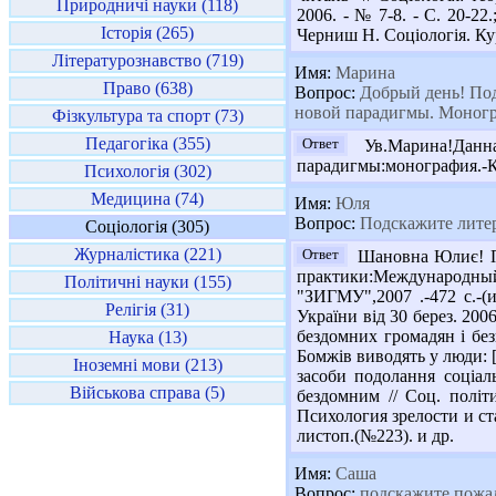
Природничі науки (118)
2006. - № 7-8. - С. 20-22.
Історія (265)
Черниш Н. Соціологія. Курс
Літературознавство (719)
Имя:
Марина
Право (638)
Вопрос:
Добрый день! Под
новой парадигмы. Моногра
Фізкультура та спорт (73)
Педагогіка (355)
Ответ
Ув.Марина!Данна
парадигмы:монография.-К
Психологія (302)
Медицина (74)
Имя:
Юля
Вопрос:
Подскажите литера
Соціологія (305)
Журналістика (221)
Ответ
Шановна Юлиє! Пр
практики:Международный
Політичні науки (155)
"ЗИГМУ",2007 .-472 с.-(
Релігія (31)
України від 30 берез. 200
бездомних громадян і безп
Наука (13)
Бомжів виводять у люди: [б
Іноземні мови (213)
засоби подолання соціал
Військова справа (5)
бездомним // Соц. політ
Психология зрелости и стар
листоп.(№223). и др.
Имя:
Саша
Вопрос:
подскажите пожалу