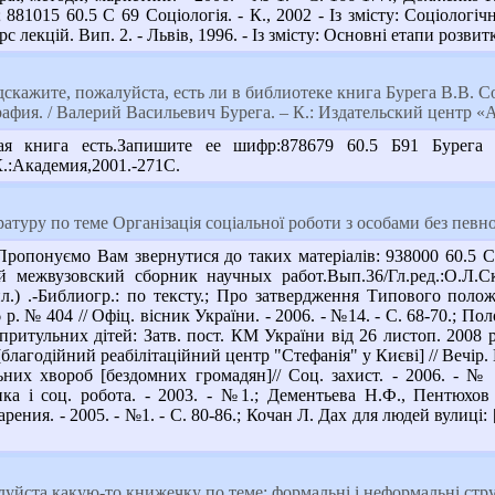
; 881015 60.5 С 69 Соціологія. - К., 2002 - Із змісту: Соціологіч
 лекцій. Вип. 2. - Львів, 1996. - Із змісту: Основні етапи розвитку
скажите, пожалуйста, есть ли в библиотеке книга Бурега В.В. 
фия. / Валерий Васильевич Бурега. – К.: Издательский центр «Ак
я книга есть.Запишите ее шифр:878679 60.5 Б91 Бурега 
.:Академия,2001.-271С.
туру по теме Організація соціальної роботи з особами без певн
опонуємо Вам звернутися до таких матеріалів: 938000 60.5 
 межвузовский сборник научных работ.Вып.36/Гл.ред.:О.Л.Ски
ил.) .-Библиогр.: по тексту.; Про затвердження Типового по
6 р. № 404 // Офіц. вісник України. - 2006. - №14. - С. 68-70.; 
ритульних дітей: Затв. пост. КМ України від 26 листоп. 2008 р.
лагодійний реабілітаційний центр "Стефанія" у Києві] // Вечір. Ки
ьних хвороб [бездомних громадян]// Соц. захист. - 2006. - № 
ика і соц. робота. - 2003. - №1.; Дементьева Н.Ф., Пентюхо
ения. - 2005. - №1. - С. 80-86.; Кочан Л. Дах для людей вулиці: [п
йста какую-то книжечку по теме: формальні і неформальні структ