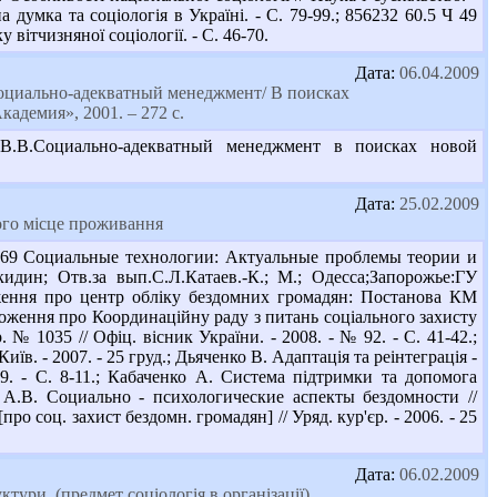
на думка та соціологія в Україні. - С. 79-99.; 856232 60.5 Ч 49
 вітчизняної соціології. - С. 46-70.
Дата:
06.04.2009
Социально-адекватный менеджмент/ В поисках
адемия», 2001. – 272 с.
В.В.Социально-адекватный менеджмент в поисках новой
Дата:
25.02.2009
ого місце проживання
С69 Социальные технологии: Актуальные проблемы теории и
дин; Отв.за вып.С.Л.Катаев.-К.; М.; Одесса;Запорожье:ГУ
ложення про центр обліку бездомних громадян: Постанова КМ
Положення про Координаційну раду з питань соціального захисту
 № 1035 // Офіц. вісник України. - 2008. - № 92. - С. 41-42.;
їв. - 2007. - 25 груд.; Дьяченко В. Адаптація та реінтеграція -
9. - С. 8-11.; Кабаченко А. Система підтримки та допомога
в А.В. Социально - психологические аспекты бездомности //
ро соц. захист бездомн. громадян] // Уряд. кур'єр. - 2006. - 25
Дата:
06.02.2009
ури. (предмет соціологія в організації).