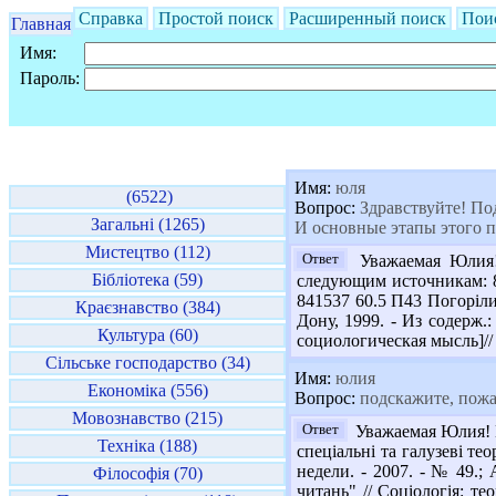
Справка
Простой поиск
Расширенный поиск
Пои
Главная
Имя:
Пароль:
Имя:
юля
(6522)
Вопрос:
Здравствуйте! Под
Загальні (1265)
И основные этапы этого п
Мистецтво (112)
Ответ
Уважаемая Юлия! 
Бібліотека (59)
следующим источникам: 84
841537 60.5 П43 Погорілий
Краєзнавство (384)
Дону, 1999. - Из содерж
Культура (60)
социологическая мысль]// 
Сільське господарство (34)
Имя:
юлия
Економіка (556)
Вопрос:
подскажите, пожа
Мовознавство (215)
Ответ
Уважаемая Юлия! П
Техніка (188)
спеціальні та галузеві те
недели. - 2007. - № 49.;
Філософія (70)
читань" // Соціологія: тео