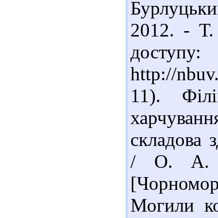
Бурлуцьки
2012. - Т.
доступу:
http://nbu
11). Філ
харчуван
складова 
/ О. А. 
[Чорномо
Могили ко