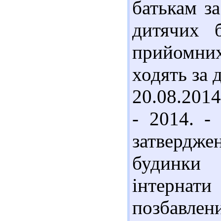
батькам з
дитячих 
прийомних
ходять за
20.08.2014
- 2014. -
затвердж
будинки 
інтернати
позбавлен