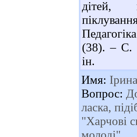
дітей, п
піклуван
Педагогік
(38). – С.
ін.
Имя:
Ірин
Вопрос:
До
ласка, під
"Харчові с
молоді"