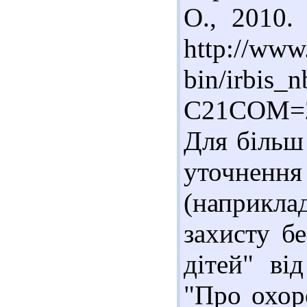
О., 2010
http://www.
bin/irbis_n
C21COM=
Для більш 
уточненн
(наприкла
захисту б
дітей" ві
"Про охор