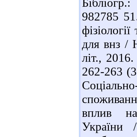
Бібліогр.
982785 51
фізіології
для внз / 
літ., 2016.
262-263 (3
Соціальн
споживанн
вплив на
України 