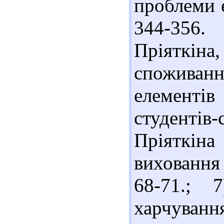
проблеми е
344-356. 
Пріяткі
споживан
елемент
студенті
Пріяткіна
виховання 
68-71.; 
харчуван