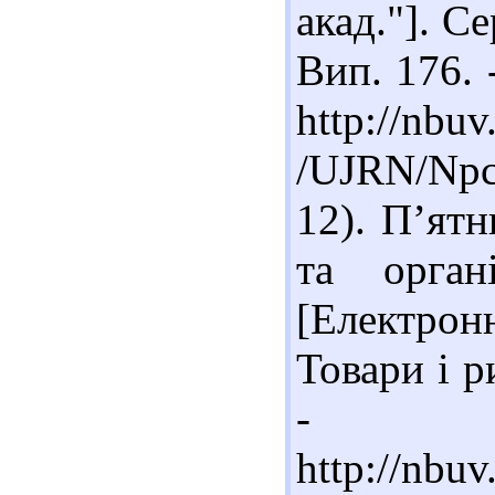
акад."]. Се
Вип. 176. 
http://nbuv
/UJRN/Npc
12). П’ятн
та органі
[Електронн
Товари і р
- Ре
http://nbu