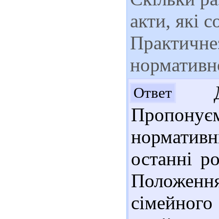
акти, які с
Практичнез
нормативно
Доб
Ответ
Пропонує
норматив
останні р
Положен
сімейног