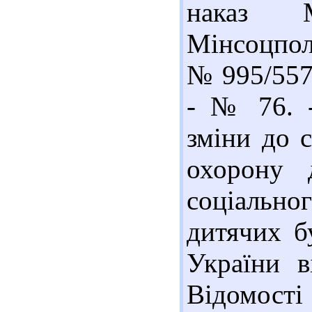
наказ М
Мінсоцпол
№ 995/557 
- № 76. -
зміни до 
охорону 
соціально
дитячих б
України в
Відомості