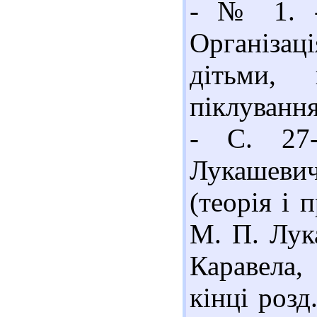
- № 1. -
Організаці
дітьми, 
піклування
- С. 27-
Лукашевич
(теорія і 
М. П. Лука
Каравела,
кінці розд