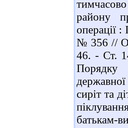
тимчасов
району пр
операції :
№ 356 // О
46. - Ст. 
Порядку
державної 
сиріт та д
піклуван
батькам-