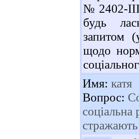
№ 2402-II
будь лас
запитом (
щодо норм
соціальног
Имя:
катя
Вопрос:
Со
соціальна 
стражають