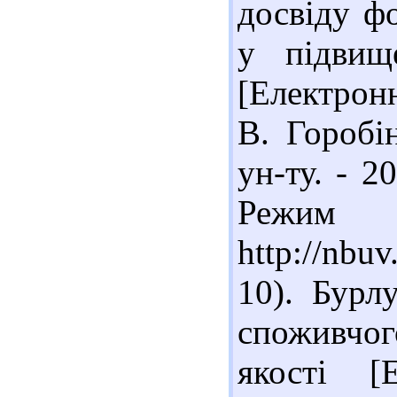
досвіду ф
у підвищ
[Електронн
В. Горобін
ун-ту. - 2
Реж
http://nbu
10). Бурл
споживчог
якості [