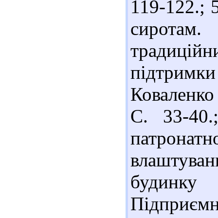
119-122.; 
сиротам.
традицій
підтримки
Коваленко /
С. 33-40
патронатн
влаштува
будинку
Підприємни