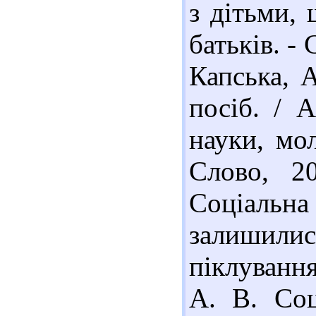
з дітьми,
батьків. -
Капська, А
посіб. / 
науки, мол
Слово, 2
Соціаль
залишил
піклування
А. В. Соц