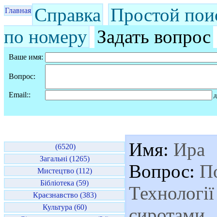
Справка
Простой пои
Главная
по номеру
Задать вопрос
Ваше имя:
Вопрос:
Email::
д
Имя:
Ира
(6520)
Загальні (1265)
Вопрос:
По
Мистецтво (112)
Бібліотека (59)
Технології
Краєзнавство (383)
Культура (60)
сиротами