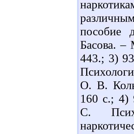
наркотик
различным
пособие 
Басова. –
443.; 3) 9
Психологи
О. В. Кол
160 с.; 4
С. Псих
наркотич