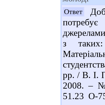
Добр
Ответ
потребу
джерелами
з таких
Матеріал
студентст
рр. / В. І.
2008. – №
51.23 О-75