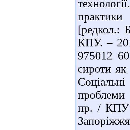
технології
практики
[редкол.: 
КПУ. – 201
975012 60
сироти як 
Соціальн
проблеми т
пр. / КПУ 
Запоріжжя 