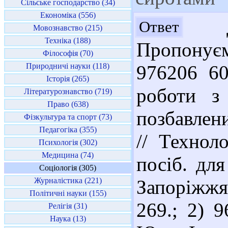
Сільське господарство (34)
Економіка (556)
До
Ответ
Мовознавство (215)
Техніка (188)
Пропонує
Філософія (70)
Природничі науки (118)
976206 60
Історія (265)
роботи з 
Літературознавство (719)
Право (638)
позбавлен
Фізкультура та спорт (73)
Педагогіка (355)
// Техноло
Психологія (302)
Медицина (74)
посіб. для
Соціологія (305)
Журналістика (221)
Запоріжжя 
Політичні науки (155)
269.; 2) 
Релігія (31)
Наука (13)