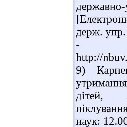
державн
[Електрон
держ. упр. 
- Ре
http://nbu
9) Карпе
утримання
дітей, п
піклування
наук: 12.00