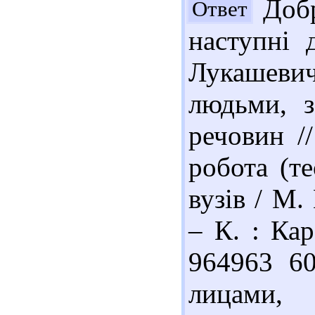
Добр
Ответ
наступні 
Лукашеви
людьми, з
речовин /
робота (те
вузів / М.
– К. : Кар
964963 60
лицами