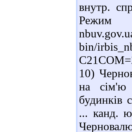
внутр. сп
Режим до
nbuv.gov.u
bin/irbis_n
C21COM=2
10) Черно
на сім'ю
будинків с
... канд. 
Черновалю