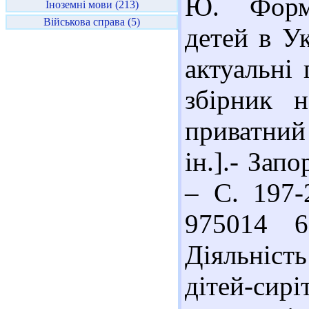
Ю. Формы
Іноземні мови (213)
Військова справа (5)
детей в Ук
актуальні 
збірник 
приватний 
ін.].- Зап
– С. 197-
975014 6
Діяльність
дітей-си