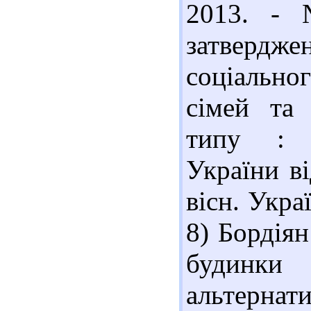
2013. - 
затвердж
соціально
сімей та 
типу : н
України в
вісн. Украї
8) Бордіян
будинк
альтернат