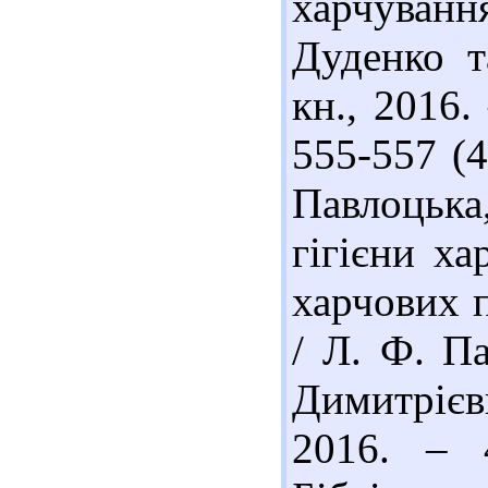
харчування 
Дуденко т
кн., 2016. 
555-557 (4
Павлоцька
гігієни х
харчових п
/ Л. Ф. Па
Димитрієви
2016. – 