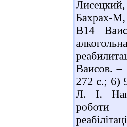
Лисецкий,
Бахрах-М, 
В14 Ваис
алкогольна
реабилитац
Ваисов. – 
272 с.; 6)
Л. І. Нап
роботи
реабіліта