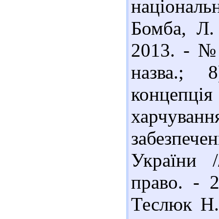
національ
Бомба, Л.
2013. - № 
назва.; 
концепція
харчува
забезпеч
України /
право. - 
Теслюк Н.