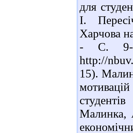
для студен
І. Перес
Харчова на
- С. 9-
http://nbu
15). Мали
мотивацій
студентів
Малинка, А
економічни