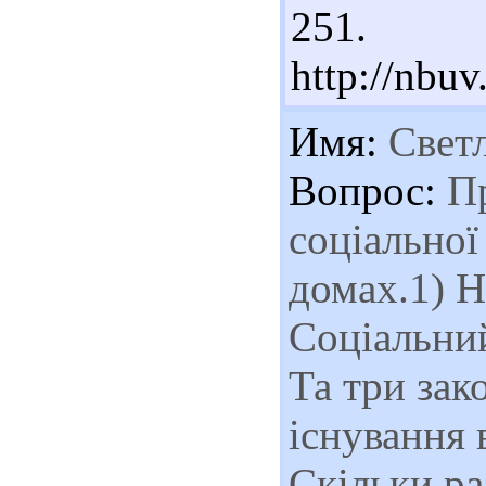
251. 
http://nb
Имя:
Свет
Вопрос:
Пр
соціальної
домах.1) Н
Соціальний
Та три зак
існування 
Скільки ра