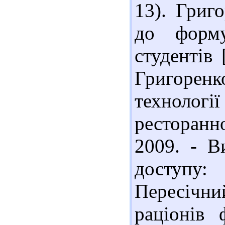
13). Григ
до форму
студентів
Григоренк
техноло
ресторанно
2009. - В
доступу:
Пересічни
раціонів 