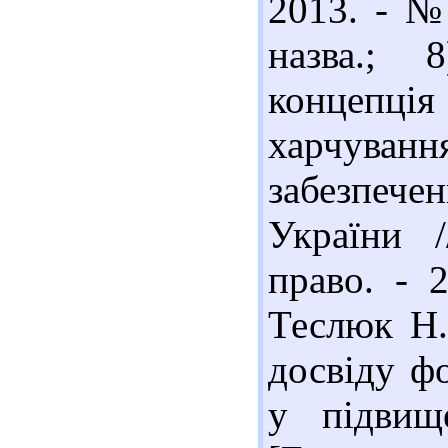
2013. - № 
назва.; 
концепція
харчува
забезпеч
України /
право. - 
Теслюк Н.
досвіду ф
у підвищ