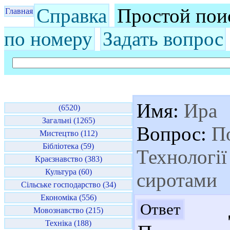
Справка
Простой пои
Главная
по номеру
Задать вопрос
Имя:
Ира
(6520)
Загальні (1265)
Вопрос:
По
Мистецтво (112)
Бібліотека (59)
Технології
Краєзнавство (383)
Культура (60)
сиротами
Сільське господарство (34)
Економіка (556)
До
Ответ
Мовознавство (215)
Техніка (188)