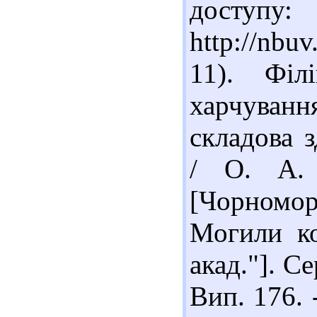
доступу:
http://nbu
11). Філ
харчуван
складова 
/ О. А. 
[Чорномо
Могили ко
акад."]. Се
Вип. 176. 