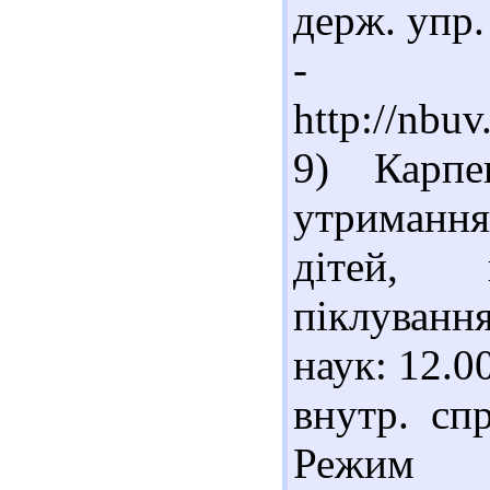
держ. упр. 
- Ре
http://nbu
9) Карпе
утримання
дітей, п
піклування
наук: 12.00
внутр. сп
Режим до