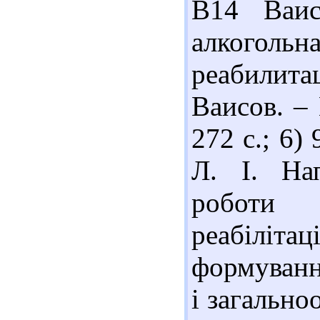
В14 Ваис
алкогольна
реабилитац
Ваисов. – 
272 с.; 6)
Л. І. Нап
роботи
реабіліта
формуванн
і загальноо