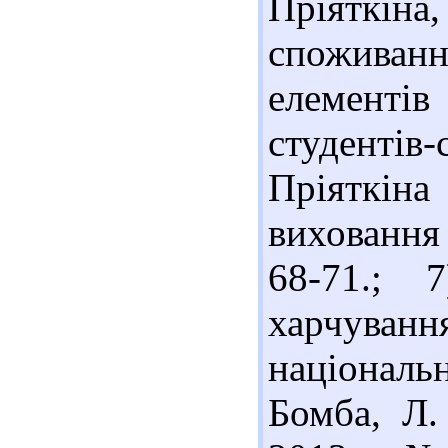
Пріяткі
споживан
елемент
студенті
Пріяткіна
виховання 
68-71.; 
харчуван
національ
Бомба, Л.