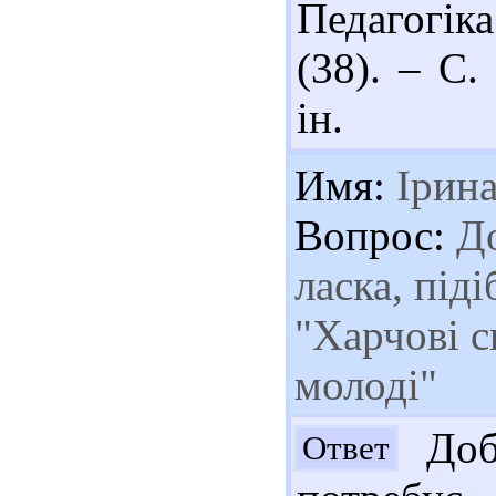
Педагогік
(38). – С.
ін.
Имя:
Ірин
Вопрос:
До
ласка, під
"Харчові с
молоді"
Добр
Ответ