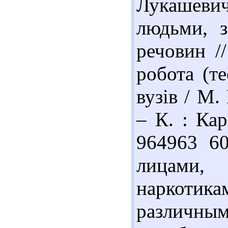
Лукашеви
людьми, з
речовин /
робота (те
вузів / М.
– К. : Кар
964963 60
лицами
наркотик
различным