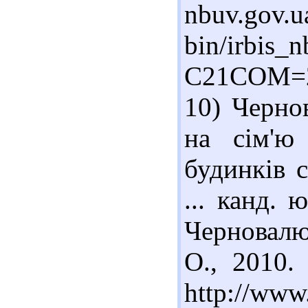
nbuv.gov.u
bin/irbis_n
C21COM=2
10) Черно
на сім'ю
будинків с
... канд. 
Черновалю
О., 2010
http://www.