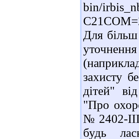
bin/irbis_n
C21COM=
Для більш 
уточненн
(наприкла
захисту б
дітей" ві
"Про охор
№ 2402-II
будь лас