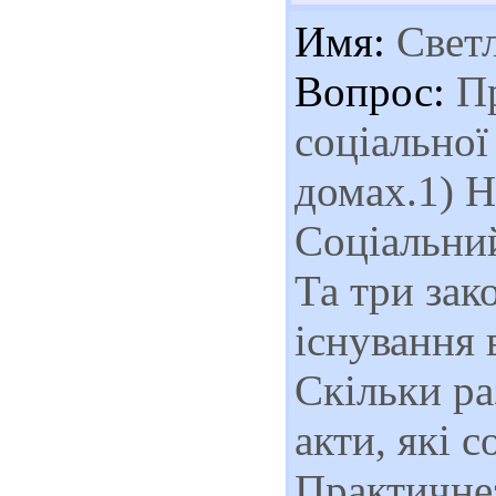
Имя:
Свет
Вопрос:
Пр
соціальної
домах.1) Н
Соціальний
Та три зак
існування 
Скільки ра
акти, які с
Практичнез