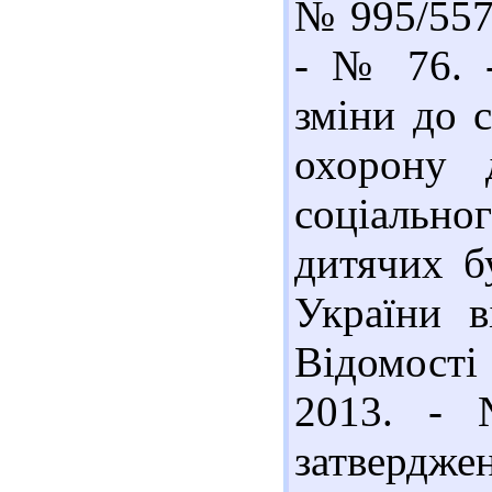
№ 995/557 
- № 76. -
зміни до 
охорону 
соціально
дитячих б
України в
Відомості
2013. - 
затвердж