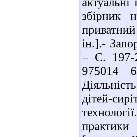
актуальні 
збірник 
приватний 
ін.].- Зап
– С. 197-
975014 6
Діяльність
дітей-си
технології
практики