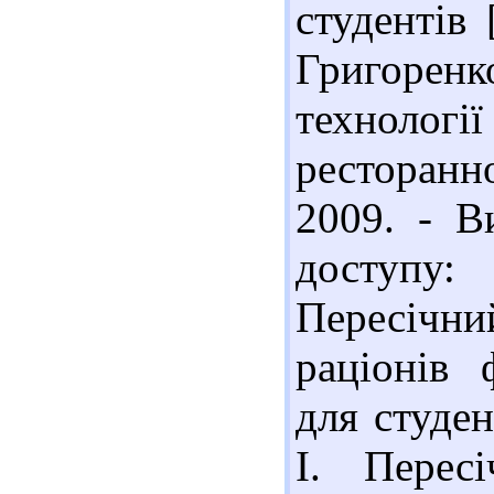
студентів
Григоренк
техноло
ресторанно
2009. - В
доступу:
Пересічни
раціонів 
для студен
І. Перес