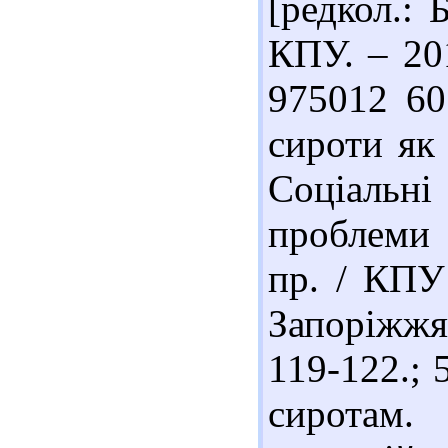
[редкол.: 
КПУ. – 201
975012 60
сироти як 
Соціальн
проблеми т
пр. / КПУ 
Запоріжжя 
119-122.; 
сиротам.