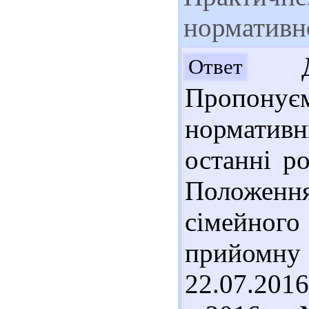
нормативно
Доб
Ответ
Пропонує
норматив
останні р
Положен
сімейног
прийомну
22.07.2016