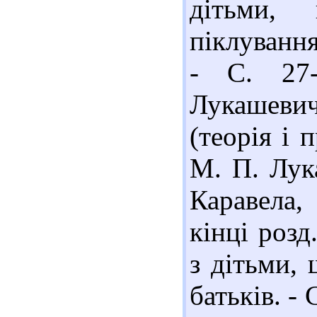
дітьми, 
піклування
- С. 27-
Лукашевич
(теорія і 
М. П. Лука
Каравела,
кінці розд
з дітьми,
батьків. -