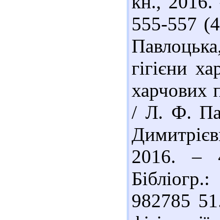
кн., 2016. 
555-557 (4
Павлоцька
гігієни х
харчових п
/ Л. Ф. Па
Димитрієви
2016. – 
Бібліогр.
982785 51