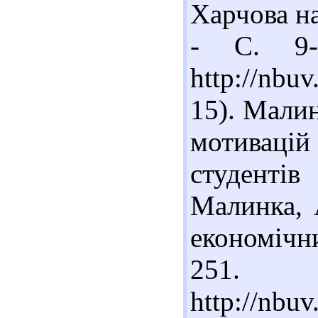
Харчова на
- С. 9-
http://nbu
15). Мали
мотивацій
студентів
Малинка, А
економічни
251. 
http://nb