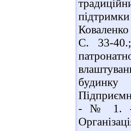
традицій
підтримки
Коваленко /
С. 33-40
патронатн
влаштува
будинку
Підприємни
- № 1. -
Організаці