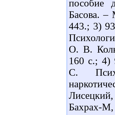
пособие 
Басова. –
443.; 3) 9
Психологи
О. В. Кол
160 с.; 4
С. Псих
наркотич
Лисецкий,
Бахрах-М, 