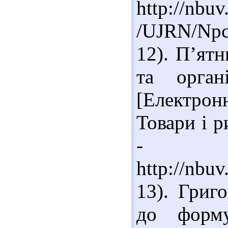
http://nbuv
/UJRN/Npc
12). П’ятн
та органі
[Електронн
Товари і р
- Ре
http://nbu
13). Григ
до форму