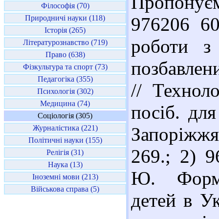
Пропонує
Філософія (70)
Природничі науки (118)
976206 60
Історія (265)
роботи з 
Літературознавство (719)
Право (638)
позбавлен
Фізкультура та спорт (73)
Педагогіка (355)
// Техноло
Психологія (302)
Медицина (74)
посіб. для
Соціологія (305)
Журналістика (221)
Запоріжжя 
Політичні науки (155)
269.; 2) 
Релігія (31)
Наука (13)
Ю. Формы
Іноземні мови (213)
Військова справа (5)
детей в Ук