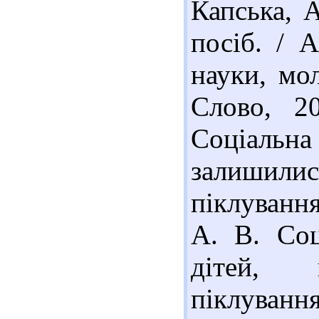
Капська, А
посіб. / 
науки, мол
Слово, 2
Соціаль
залишил
піклування
А. В. Соц
дітей, п
піклуван