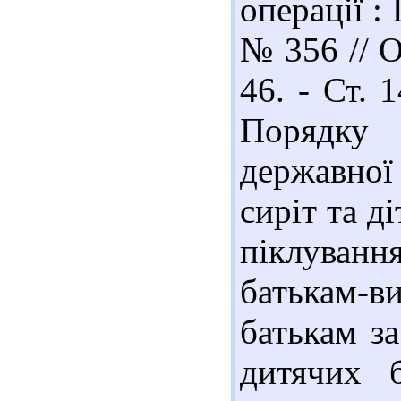
операції :
№ 356 // О
46. - Ст. 
Порядку
державної 
сиріт та д
піклуван
батькам-
батькам з
дитячих 