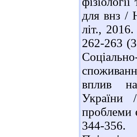
фізіології
для внз / 
літ., 2016.
262-263 (3
Соціальн
споживанн
вплив на
України 
проблеми е
344-356. 