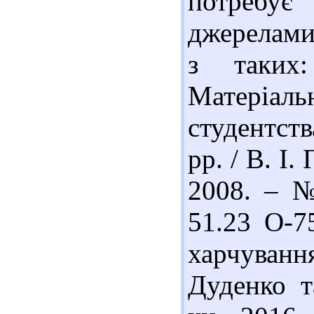
потребу
джерелами
з таких
Матеріал
студентст
рр. / В. І.
2008. – №
51.23 О-75
харчування 
Дуденко т