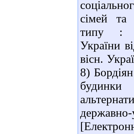
соціально
сімей та 
типу : н
України в
вісн. Украї
8) Бордіян
будинк
альтернат
державн
[Електрон