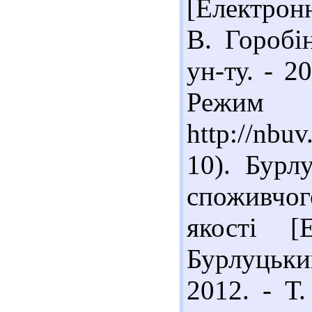
[Електронн
В. Горобін
ун-ту. - 2
Реж
http://nbu
10). Бурл
споживчог
якості [
Бурлуцьки
2012. - Т.