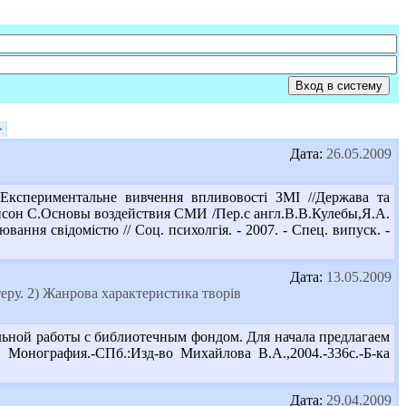
>
Дата:
26.05.2009
кспериментальне вивчення впливовості ЗМІ //Держава та
Томпсон С.Основы воздействия СМИ /Пер.с англ.В.В.Кулебы,Я.А.
вання свідомістю // Соц. психолгія. - 2007. - Спец. випуск. -
Дата:
13.05.2009
еру. 2) Жанрова характеристика творів
льной работы с библиотечным фондом. Для начала предлагаем
онография.-СПб.:Изд-во Михайлова В.А.,2004.-336с.-Б-ка
Дата:
29.04.2009