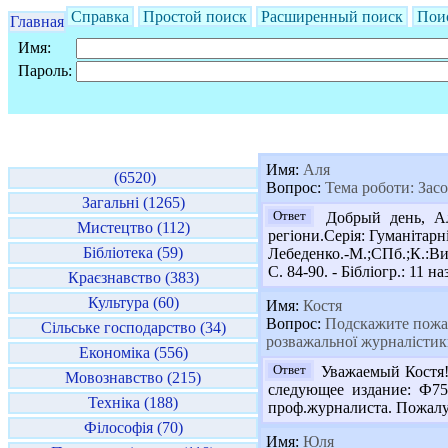
Справка
Простой поиск
Расширенный поиск
Пои
Главная
Имя:
Пароль:
Имя:
Аля
(6520)
Вопрос:
Тема роботи: Засо
Загальні (1265)
Ответ
Добрый день, Аля
Мистецтво (112)
регіони.Серія: Гуманітар
Бібліотека (59)
Лебеденко.-М.;СПб.;К.:Вил
С. 84-90. - Бібліогр.: 11 на
Краєзнавство (383)
Культура (60)
Имя:
Костя
Вопрос:
Подскажите пожалу
Сільське господарство (34)
розважальної журналісти
Економіка (556)
Ответ
Уважаемый Костя! 
Мовознавство (215)
следующее издание: Ф75
Техніка (188)
проф.журналиста. Пожалуй
Філософія (70)
Имя:
Юля