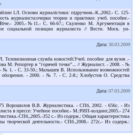
о
ин І.Л. Основи журналістики: підручник.-К.,2002.- С. 125-
ость журналиста:очерки теории и практики: учеб. пособие.-
 Віче.- 2005.-№11.- С. 66-67.; Скуленко М. Аргументація в
ние социальной позиции журналиста // Вестн. Моск. ун-
Дата:
30.03.2009
. Телевизионная служба новостей:Учеб. пособие для вузов .-
а М. Репортер в "горячей точке"... // Журналист. - 2008. - №
. - № 1. - С. 33-50.; Малышев В. Использование возможностей
бозрение. - 2000. - № 7. - С. 2-8.; Хлобустов О. Средства
Дата:
07.03.2009
 Ворошилов В.В. Журналистика. - СПб, 2002. - 656с. - Из
листа в прессе: Учебное пособие.- М.:РИП-холдинг,2005.- 274
листика.-СПб.,2005.-352 с.- Из содерж.: Общая характеристика
 творческой деятельности.- СПб.,2008.- 272с.- Из содерж.: