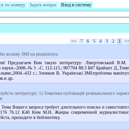
ск по номеру
Задать вопрос
Вход в систему
<<
7
6
5
4
3
2
1
>
би впливу ЗМІ на реципієнта
! Предлагаем Вам такую литературу: Лівертовський В.М. Е
ні науки.-2008.-№ 3 .-С. 112-115.; 907704 88.5 Б87 Брайант Д.,
ьямс,2004.-432 с.; Зливков В. Українські ЗМІ:проблема маніпулю
зв.и др.
йста литературу: 1) Тематика публікацій розважального характ
ки
Тема Вашего запроса требует длительного поиска и самостояте
176 76.12 К40 Ким М.Н. Жанры современной журналистики: М
ста, приходите в библиотеку.