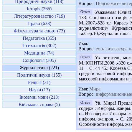
Природничі науки (118)
Вопрос:
Подскажите литер
Історія (265)
Ответ
Уважаемая Юлия! П
Літературознавство (719)
133: Соціальна позиція 
М.,2007.-528 с.; Карась
Право (638)
журналістиці// Журнал
Фізкультура та спорт (73)
та.Сер.10,Журналистика.-1
Педагогіка (355)
Имя:
Психологія (302)
Вопрос:
есть литература 
Медицина (74)
Ответ
Ув. читатель, мож
Соціологія (305)
М.:ЮНИТИ,2008 .-320 с.- И
Журналістика (221)
11. - С. 44-45.; Кобзева
средств массовой информ
Політичні науки (155)
массовой информации и терр
Релігія (31)
Имя:
Мира
Наука (13)
Вопрос:
информационные 
Іноземні мови (213)
Ответ
Ув. Мира! Предла
Військова справа (5)
содерж.: Информ. жанры. 
с.- Из содерж.: Информ. 
информ. жанров. - С. 20
Особенности информ. жанр