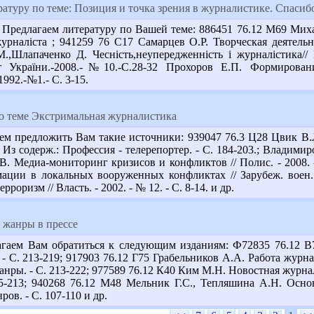
атуру по теме: Позиция и точка зрения в журналистике. Спасиб
редлагаем литературу по Вашей теме: 886451 76.12 М69 Михайл
журналіста ; 941259 76 С17 Самарцев О.Р. Творческая деятельн
 М.,Шлапаченко Д. Чесність,неупередженність і журналістика//
іст України.-2008.-№10.-С.28-32 Прохоров Е.П. Формирова
992.-№1.- С. 3-15.
по теме Экстримальная журналистика
ем предложить Вам такие источники: 939047 76.3 Ц28 Цвик В.Л
з содерж.: Профессия - телерепортер. - С. 184-203.; Владимиров
 С.В. Медиа-мониторинг кризисов и конфликтов // Полис. - 2008
ации в локальных вооруженных конфликтах // Зарубеж. воен. о
оризм // Власть. - 2002. - № 12. - С. 8-14. и др.
жанры в прессе
гаем Вам обратиться к следующим изданиям: Ф72835 76.12 В75
- С. 213-219; 917903 76.12 Г75 Грабельников А.А. Работа журна
жанры. - С. 213-222; 977589 76.12 К40 Ким М.Н. Новостная журна
5-213; 940268 76.12 М48 Мельник Г.С., Тепляшина А.Н. Основы
ов. - С. 107-110 и др.