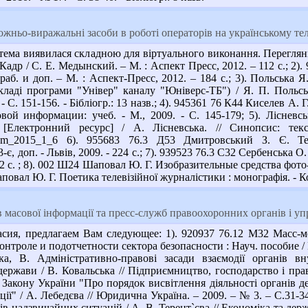
жньо-виражальні засоби в роботі операторів на українському те
ема виявилася складною для віртуального виконання. Переглянь
адр / С. Е. Медынский. – М. : Аспект Пресс, 2012. – 112 с.; 2)
раб. и доп. – М. : Аспект-Пресс, 2012. – 184 с.; 3). Польська 
ладі програми "Універ" каналу "Юніверс-ТБ") / Я. П. Польська
. - С. 151-156. - Бібліогр.: 13 назв.; 4). 945361 76 К44 Киселев А
вой информации: учеб. - М., 2009. - С. 145-179; 5). Лісневсь
в [Електронний ресурс] / А. Лісневська. // Синопсис: те
N/stkm_2015_1_6 6). 955683 76.3 Д53 Дмитровський З. Є. Т
-є, доп. - Львів, 2009. - 224 с.; 7). 939523 76.3 С32 Сербенська 
112 с. ; 8). 002 Ш24 Шаповал Ю. Г. Изобразительные средства фото-
повал Ю. Г. Поетика телевізійної журналістики : монографія. - Кос
 масової інформації та пресс-служб правоохоронних органів і 
ия, предлагаем Вам следующее: 1). 920937 76.12 М32 Масс-ме
троле и подотчетности сектора безопасности : Науч. пособие / М
ька, В. Адміністративно-правові засади взаємодії органів в
ержави / В. Ковальська // Підприємництво, господарство і право
Закону України "Про порядок висвітлення діяльності органів д
ії" / А. Лебедєва // Юридична Україна. – 2009. – № 3. – С.31-3
ів надзвичайних ситуацій / А. В. Терент`єва // Економіка та держав