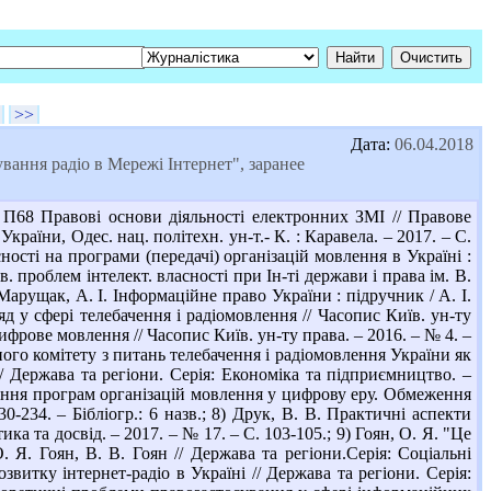
>>
Дата:
06.04.2018
ання радіо в Мережі Інтернет", заранее
П68 Правові основи діяльності електронних ЗМІ // Правове
країни, Одес. нац. політехн. ун-т.- К. : Каравела. – 2017. – С.
ності на програми (передачі) організацій мовлення в Україні :
в. проблем інтелект. власності при Ін-ті держави і права ім. В.
Марущак, А. І. Інформаційне право України : підручник / А. І.
д у сфері телебачення і радіомовлення // Часопис Київ. ун-ту
цифрове мовлення // Часопис Київ. ун-ту права. – 2016. – № 4. –
вного комітету з питань телебачення і радіомовлення України як
/ Держава та регіони. Серія: Економіка та підприємництво. –
истання програм організацій мовлення у цифрову еру. Обмеження
0-234. – Бібліогр.: 6 назв.; 8) Друк, В. В. Практичні аспекти
ка та досвід. – 2017. – № 17. – С. 103-105.; 9) Гоян, О. Я. "Це
. Я. Гоян, В. В. Гоян // Держава та регіони.Серія: Соціальні
розвитку інтернет-радіо в Україні // Держава та регіони. Серія: