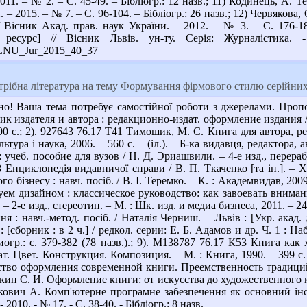
2011. – № 2. – С. 45-49. – Бібліогр.: 12 назв.; 11) Кодинець, А
 – 2015. – № 7. – С. 96-104. – Бібліогр.: 26 назв.; 12) Червякова
 Вісник Акад. прав. наук України. – 2012. – № 3. – С. 176-18
 ресурс] // Вісник Львів. ун-ту. Серія: Журналістика
/VLNU_Jur_2015_40_37
рібна література на тему Формування фірмового стилю серійних
о! Ваша тема потребує самостійної роботи з джерелами. Пропо
 издателя и автора : редакционно-издат. оформление издания / А
 с.; 2). 927643 76.17 Т41 Тимошик, М. С. Книга для автора, ред
льтура і наука, 2006. – 560 с. – (іл.). – Б-ка видавця, редактора
чеб. пособие для вузов / Н. Д. Эриашвили. – 4-е изд., перераб.
8 Енциклопедія видавничої справи / В. П. Ткаченко [та ін.]. – Х.
 бізнесу : навч. посіб. / В. І. Теремко. – К. : Академвидав, 2009.
уем дизайном : классическое руководство: как завоевать внимани
. – 2-е изд., стереотип. – М. : Шк. изд. и медиа бизнеса, 2011. – 2
я : навч.-метод. посіб. / Наталія Черниш. – Львів : [Укр. акад.
сборник : в 2 ч.] / редкол. серии: Е. Б. Адамов и др. Ч. 1 : Наб
гр.: с. 379-382 (78 назв.).; 9). М138787 76.17 К53 Книга как х
т. Цвет. Конструкция. Композиция. – М. : Книга, 1990. – 399 с. –
ство оформления современной книги. Преемственность традиций 
Галкин С. И. Оформление книги: от искусства до художественного к
Онкович А. Комп'ютерне програмне забезпечення як основний ін
010. - № 17. - С. 38-40. - Бібліогр.: 8 назв.