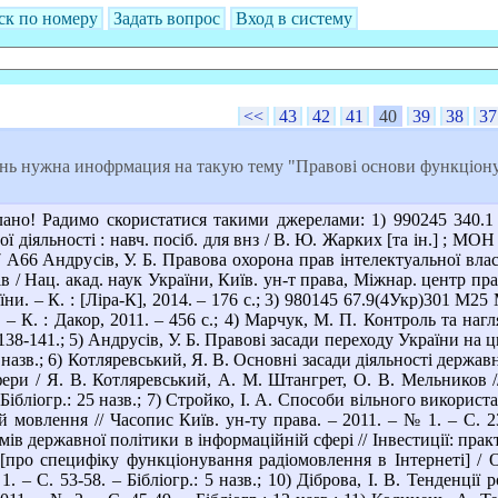
ск по номеру
Задать вопрос
Вход в систему
<<
43
42
41
40
39
38
37
нь нужна инофрмация на такую тему "Правові основи функціонув
но! Радимо скористатися такими джерелами: 1) 990245 340.1 
діяльності : навч. посіб. для внз / В. Ю. Жарких [та ін.] ; МОН У
7 А66 Андрусів, У. Б. Правова охорона прав інтелектуальної влас
в / Нац. акад. наук України, Київ. ун-т права, Міжнар. центр пра
. – К. : [Ліра-К], 2014. – 176 с.; 3) 980145 67.9(4Укр)301 М25 
К. : Дакор, 2011. – 456 с.; 4) Марчук, М. П. Контроль та нагля
 138-141.; 5) Андрусів, У. Б. Правові засади переходу України на 
18 назв.; 6) Котляревський, Я. В. Основні засади діяльності держа
фери / Я. В. Котляревський, А. М. Штангрет, О. В. Мельников /
– Бібліогр.: 25 назв.; 7) Стройко, І. А. Способи вільного викор
 мовлення // Часопис Київ. ун-ту права. – 2011. – № 1. – С. 23
ів державної політики в інформаційній сфері // Інвестиції: практи
: [про специфіку функціонування радіомовлення в Інтернеті] / О
1. – С. 53-58. – Бібліогр.: 5 назв.; 10) Діброва, І. В. Тенденції 