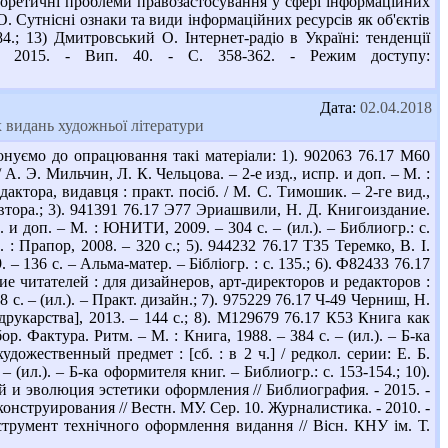
. Теоретичні проблеми правозастосування у сфері інформаційних
, О. Сутнісні ознаки та види інформаційних ресурсів як об'єктів
4.; 13) Дмитровський О. Інтернет-радіо в Україні: тенденції
. - 2015. - Вип. 40. - С. 358-362. - Режим доступу:
Дата:
02.04.2018
 видань художньої літератури
нуємо до опрацювання такі матеріали: 1). 902063 76.17 М60
. Э. Мильчин, Л. К. Чельцова. – 2-е изд., испр. и доп. – М. :
актора, видавця : практ. посіб. / М. С. Тимошик. – 2-ге вид.,
, автора.; 3). 941391 76.17 Э77 Эриашвили, Н. Д. Книгоиздание.
 и доп. – М. : ЮНИТИ, 2009. – 304 с. – (ил.). – Библиогр.: с.
 : Прапор, 2008. – 320 с.; 5). 944232 76.17 Т35 Теремко, В. І.
 – 136 с. – Альма-матер. – Бібліогр. : с. 135.; 6). Ф82433 76.17
е читателей : для дизайнеров, арт-директоров и редакторов :
48 с. – (ил.). – Практ. дизайн.; 7). 975229 76.17 Ч-49 Черниш, Н.
 друкарства], 2013. – 144 с.; 8). М129679 76.17 К53 Книга как
ор. Фактура. Ритм. – М. : Книга, 1988. – 384 с. – (ил.). – Б-ка
удожественный предмет : [сб. : в 2 ч.] / редкол. серии: Е. Б.
 (ил.). – Б-ка оформителя книг. – Библиогр.: с. 153-154.; 10).
и эволюция эстетики оформления // Библиография. - 2015. -
онструирования // Вестн. МУ. Сер. 10. Журналистика. - 2010. -
струмент технічного оформлення видання // Вісн. КНУ ім. Т.