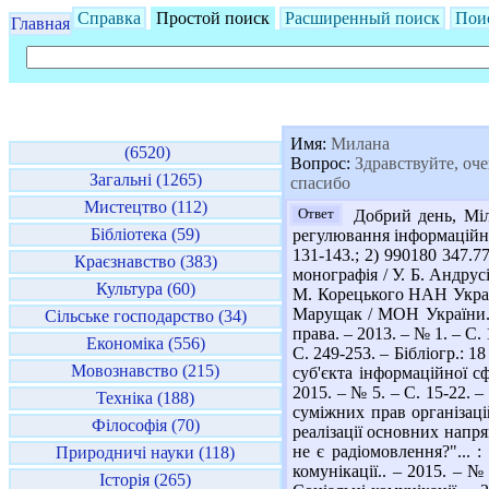
Справка
Простой поиск
Расширенный поиск
Пои
Главная
Имя:
Милана
(6520)
Вопрос:
Здравствуйте, оче
Загальні (1265)
спасибо
Мистецтво (112)
Ответ
Добрий день, Міла
Бібліотека (59)
регулювання інформаційної 
131-143.; 2) 990180 347.7
Краєзнавство (383)
монографія / У. Б. Андрусі
Культура (60)
М. Корецького НАН України
Марущак / МОН України. – 
Сільське господарство (34)
права. – 2013. – № 1. – С.
Економіка (556)
С. 249-253. – Бібліогр.: 
Мовознавство (215)
суб'єкта інформаційної с
2015. – № 5. – С. 15-22. 
Техніка (188)
суміжних прав організацій
Філософія (70)
реалізації основних напрям
не є радіомовлення?"... 
Природничі науки (118)
комунікації.. – 2015. – № 
Історія (265)