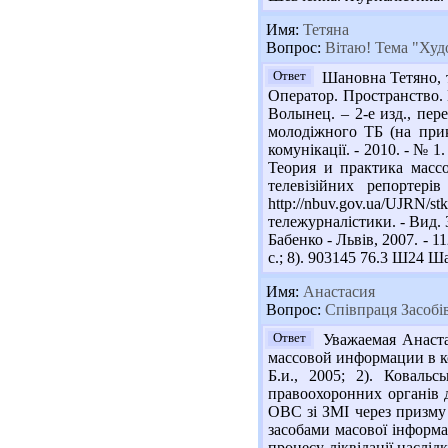
Имя:
Тетяна
Вопрос:
Вітаю! Тема "Худо
Ответ
Шановна Тетяно, т
Оператор. Пространство. К
Волынец. – 2-е изд., пере
молодіжного ТБ (на прик
комунікації. - 2010. - № 1
Теория и практика массо
телевізійних репортері
http://nbuv.gov.ua/UJR
тележурналістики. - Вид. 3
Бабенко - Львів, 2007. - 
с.; 8). 903145 76.3 Ш24 Ша
Имя:
Анастасия
Вопрос:
Співпраця Засобів
Ответ
Уважаемая Анастас
массовой информации в кон
Б.и., 2005; 2). Ковальс
правоохоронних органів д
ОВС зі ЗМІ через призму 
засобами масової інформац
процесу ліквідації наслідк