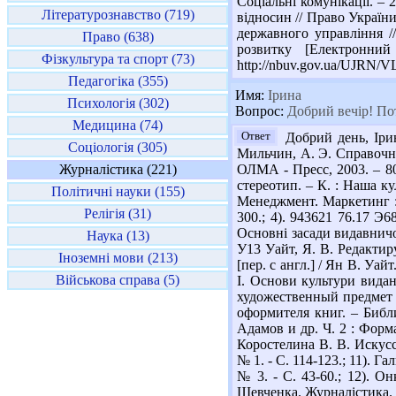
Соціальні комунікації. – 
Літературознавство (719)
відносин // Право України.
державного управління //
Право (638)
розвитку [Електронний
Фізкультура та спорт (73)
http://nbuv.gov.ua/UJRN
Педагогіка (355)
Имя:
Ірина
Психологія (302)
Вопрос:
Добрий вечір! Пот
Медицина (74)
Ответ
Добрий день, Ірин
Соціологія (305)
Мильчин, А. Э. Справочник
Журналістика (221)
ОЛМА - Пресс, 2003. – 800
стереотип. – К. : Наша ку
Політичні науки (155)
Менеджмент. Маркетинг : у
Релігія (31)
300.; 4). 943621 76.17 Э6
Основні засади видавничого
Наука (13)
У13 Уайт, Я. В. Редактир
Іноземні мови (213)
[пер. с англ.] / Ян В. Уайт
Військова справа (5)
І. Основи культури виданн
художественный предмет : [
оформителя книг. – Библио
Адамов и др. Ч. 2 : Форма
Коростелина В. В. Искус
№ 1. - С. 114-123.; 11). 
№ 3. - С. 43-60.; 12). 
Шевченка. Журналістика. - 2