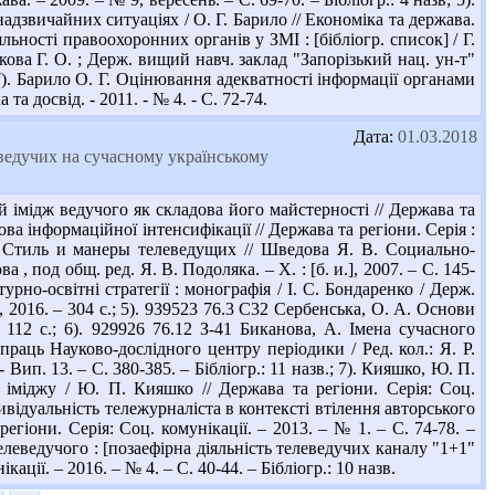
дзвичайних ситуаціях / О. Г. Барило // Економіка та держава.
яльності правоохоронних органів у ЗМІ : [бібліогр. список] / Г.
кова Г. О. ; Держ. вищий навч. заклад "Запорізький нац. ун-т"
 7). Барило О. Г. Оцінювання адекватності інформації органами
та досвід. - 2011. - № 4. - С. 72-74.
Дата:
01.03.2018
ведучих на сучасному українському
 імідж ведучого як складова його майстерності // Держава та
дова інформаційної інтенсифікації // Держава та регіони. Серія :
В. Стиль и манеры телеведущих // Шведова Я. В. Социально-
под общ. ред. Я. В. Подоляка. – Х. : [б. и.], 2007. – С. 145-
урно-освітні стратегії : монографія / І. С. Бондаренко / Держ.
, 2016. – 304 с.; 5). 939523 76.3 С32 Сербенська, О. А. Основи
 112 с.; 6). 929926 76.12 З-41 Биканова, А. Імена сучасного
 праць Науково-дослідного центру періодики / Ред. кол.: Я. Р.
Вип. 13. – С. 380-385. – Бібліогр.: 11 назв.; 7). Кияшко, Ю. П.
о іміджу / Ю. П. Кияшко // Держава та регіони. Серія: Соц.
ндивідуальність тележурналіста в контексті втілення авторського
егіони. Серія: Соц. комунікації. – 2013. – № 1. – С. 74-78. –
телеведучого : [позаефірна діяльність телеведучих каналу "1+1"
ації. – 2016. – № 4. – С. 40-44. – Бібліогр.: 10 назв.