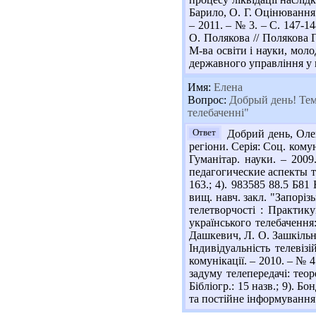
Барило, О. Г. Оцінювання 
– 2011. – № 3. – С. 147-14
О. Полякова // Полякова Г
М-ва освіти і науки, моло
державного управління у на
Имя:
Елена
Вопрос:
Добрый день! Тема
телебаченні"
Ответ
Добрий день, Олен
регіони. Серія: Соц. комун
Гуманітар. науки. – 200
педагогические аспекты те
163.; 4). 983585 88.5 Б81
вищ. навч. закл. "Запоріз
телетворчості : Практику
українського телебачення:
Дашкевич, Л. О. Зашкільняк
Індивідуальність телеві
комунікації. – 2010. – № 4
задуму телепередачі: теор
Бібліогр.: 15 назв.; 9). 
та постійне інформування пр