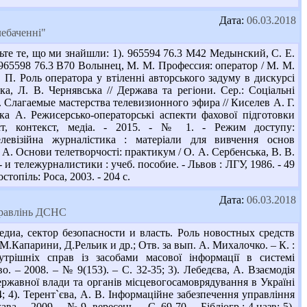
Дата:
06.03.2018
лебаченні"
те те, що ми знайшли: 1). 965594 76.3 М42 Медынский, С. Е.
. 965598 76.3 В70 Волынец, М. М. Профессия: оператор / М. М.
Я. П. Роль оператора у втіленні авторського задуму в дискурсі
, Л. В. Чернявська // Держава та регіони. Сер.: Соціальні
. Г. Слагаемые мастерства телевизионного эфира // Киселев А. Г.
ка А. Режисерсько-операторські аспекти фахової підготовки
кст, контекст, медіа. - 2015. - № 1. - Режим доступу:
елевізійна журналістика : матеріали для вивчення основ
О. А. Основи телетворчості: практикум / О. А. Сербенська, В. В.
 и тележурналистики : учеб. пособие. - Львов : ЛГУ, 1986. - 49
топіль: Роса, 2003. - 204 с.
Дата:
06.03.2018
управлінь ДСНС
диа, сектор безопасности и власть. Роль новостных средств
.Капарини, Д.Рельик и др.; Отв. за вып. А. Михалочко. – К. :
нутрішніх справ із засобами масової інформації в системі
. – 2008. – № 9(153). – С. 32-35; 3). Лебедєва, А. Взаємодія
ержавної влади та органів місцевогосамоврядування в Україні
4; 4). Терент`єва, А. В. Інформаційне забезпечення управління
а. – 2009. – № 9, вересень. – С. 69-70. – Бібліогр.: 4 назв; 5).