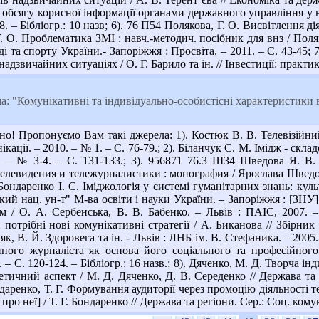
обсягу корисної інформації органами державного управління у на
8. – Бібліогр.: 10 назв; 6). 76 П54 Полякова, Г. О. Висвітлення ді
. О. Проблематика ЗМІ : навч.-методич. посібник для внз / Поля
ді та спорту України.- Запоріжжя : Просвіта. – 2011. – С. 43-45;
дзвичайних ситуаціях / О. Г. Барило та ін. // Інвестиції: практика 
: "Комунікативні та індивідуально-особистісні характеристики 
о! Пропонуємо Вам такі джерела: 1). Костюк В. В. Телевізійний
ікації. – 2010. – № 1. – С. 76-79.; 2). Біланчук С. М. Імідж - скла
9. – № 3-4. – С. 131-133.; 3). 956871 76.3 Ш34 Шведова Я. 
левидения и тележурналистики : монография / Ярослава Шведова , 
 Бондаренко І. С. Іміджологія у системі гуманітарних знань: культ
ький нац. ун-т" М-ва освіти і науки України. – Запоріжжя : [ЗНУ]
м / О. А. Сербенська, В. В. Бабенко. – Львів : ПАІС, 2007. –
 потрібні нові комунікативні стратегії / А. Биканова // Збірник
, В. Й. Здоровега та ін. - Львів : ЛНБ ім. В. Стефаника. – 2005.- 
зійного журналіста як основа його соціального та професійног
. – С. 120-124. – Бібліогр.: 16 назв.; 8). Дяченко, М. Д. Творча і
етичний аспект / М. Д. Дяченко, Д. В. Середенко // Держава та р
Бондаренко, Т. Г. Формування аудиторії через промоцію діяльності 
о неї] / Т. Г. Бондаренко // Держава та регіони. Сер.: Соц. комунік