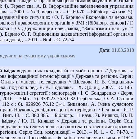
ержавної влади та органів місцевогосамоврядування в Україні
4; 4). Терент`єва, А. В. Інформаційне забезпечення управління
а. – 2009. – № 9, вересень. – С. 69-70. – Бібліогр.: 4 назв; 5).
дзвичайних ситуаціях / О. Г. Барило // Економіка та держава.
яльності правоохоронних органів у ЗМІ : [бібліогр. список] / Г.
кова Г. О. ; Держ. вищий навч. заклад "Запорізький нац. ун-т"
 7). Барило О. Г. Оцінювання адекватності інформації органами
та досвід. - 2011. - № 4. - С. 72-74.
Дата:
01.03.2018
ведучих на сучасному українському
 імідж ведучого як складова його майстерності // Держава та
дова інформаційної інтенсифікації // Держава та регіони. Серія :
В. Стиль и манеры телеведущих // Шведова Я. В. Социально-
под общ. ред. Я. В. Подоляка. – Х. : [б. и.], 2007. – С. 145-
урно-освітні стратегії : монографія / І. С. Бондаренко / Держ.
, 2016. – 304 с.; 5). 939523 76.3 С32 Сербенська, О. А. Основи
 112 с.; 6). 929926 76.12 З-41 Биканова, А. Імена сучасного
 праць Науково-дослідного центру періодики / Ред. кол.: Я. Р.
Вип. 13. – С. 380-385. – Бібліогр.: 11 назв.; 7). Кияшко, Ю. П.
о іміджу / Ю. П. Кияшко // Держава та регіони. Серія: Соц.
ндивідуальність тележурналіста в контексті втілення авторського
егіони. Серія: Соц. комунікації. – 2013. – № 1. – С. 74-78. –
телеведучого : [позаефірна діяльність телеведучих каналу "1+1"