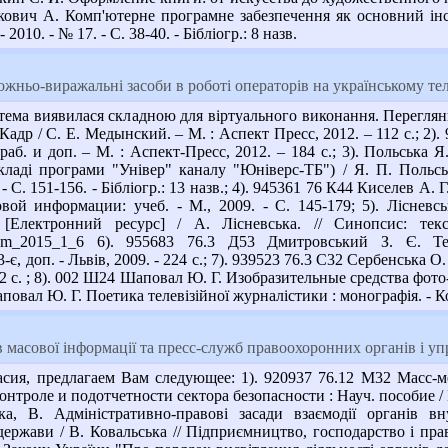
Онкович А. Комп'ютерне програмне забезпечення як основний ін
010. - № 17. - С. 38-40. - Бібліогр.: 8 назв.
жньо-виражальні засоби в роботі операторів на українському те
ема виявилася складною для віртуального виконання. Переглянь
адр / С. Е. Медынский. – М. : Аспект Пресс, 2012. – 112 с.; 2)
раб. и доп. – М. : Аспект-Пресс, 2012. – 184 с.; 3). Польська 
ладі програми "Універ" каналу "Юніверс-ТБ") / Я. П. Польська
. - С. 151-156. - Бібліогр.: 13 назв.; 4). 945361 76 К44 Киселев А
вой информации: учеб. - М., 2009. - С. 145-179; 5). Лісневсь
в [Електронний ресурс] / А. Лісневська. // Синопсис: те
N/stkm_2015_1_6 6). 955683 76.3 Д53 Дмитровський З. Є. Т
-є, доп. - Львів, 2009. - 224 с.; 7). 939523 76.3 С32 Сербенська 
112 с. ; 8). 002 Ш24 Шаповал Ю. Г. Изобразительные средства фото-
повал Ю. Г. Поетика телевізійної журналістики : монографія. - Кос
 масової інформації та пресс-служб правоохоронних органів і 
ия, предлагаем Вам следующее: 1). 920937 76.12 М32 Масс-ме
троле и подотчетности сектора безопасности : Науч. пособие / М
ька, В. Адміністративно-правові засади взаємодії органів в
ержави / В. Ковальська // Підприємництво, господарство і право