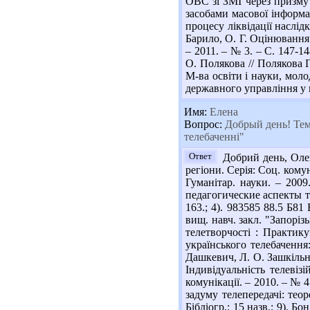
ОВС зі ЗМІ через призму 
засобами масової інформац
процесу ліквідації наслідк
Барило, О. Г. Оцінювання 
– 2011. – № 3. – С. 147-14
О. Полякова // Полякова Г
М-ва освіти і науки, моло
державного управління у на
Имя:
Елена
Вопрос:
Добрый день! Тема
телебаченні"
Ответ
Добрий день, Олен
регіони. Серія: Соц. комун
Гуманітар. науки. – 200
педагогические аспекты те
163.; 4). 983585 88.5 Б81
вищ. навч. закл. "Запоріз
телетворчості : Практику
українського телебачення:
Дашкевич, Л. О. Зашкільняк
Індивідуальність телеві
комунікації. – 2010. – № 4
задуму телепередачі: теор
Бібліогр.: 15 назв.; 9). 