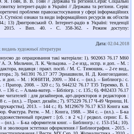
. Я. Гоян, В. В. Гоян // Держава та регіони.Серія: Соціальні
розвитку інтернет-радіо в Україні // Держава та регіони. Серія:
. Теоретичні проблеми правозастосування у сфері інформаційних
, О. Сутнісні ознаки та види інформаційних ресурсів як об'єктів
4.; 13) Дмитровський О. Інтернет-радіо в Україні: тенденції
. - 2015. - Вип. 40. - С. 358-362. - Режим доступу:
Дата:
02.04.2018
 видань художньої літератури
нуємо до опрацювання такі матеріали: 1). 902063 76.17 М60
. Э. Мильчин, Л. К. Чельцова. – 2-е изд., испр. и доп. – М. :
актора, видавця : практ. посіб. / М. С. Тимошик. – 2-ге вид.,
, автора.; 3). 941391 76.17 Э77 Эриашвили, Н. Д. Книгоиздание.
 и доп. – М. : ЮНИТИ, 2009. – 304 с. – (ил.). – Библиогр.: с.
 : Прапор, 2008. – 320 с.; 5). 944232 76.17 Т35 Теремко, В. І.
 – 136 с. – Альма-матер. – Бібліогр. : с. 135.; 6). Ф82433 76.17
е читателей : для дизайнеров, арт-директоров и редакторов :
48 с. – (ил.). – Практ. дизайн.; 7). 975229 76.17 Ч-49 Черниш, Н.
 друкарства], 2013. – 144 с.; 8). М129679 76.17 К53 Книга как
ор. Фактура. Ритм. – М. : Книга, 1988. – 384 с. – (ил.). – Б-ка
удожественный предмет : [сб. : в 2 ч.] / редкол. серии: Е. Б.
 (ил.). – Б-ка оформителя книг. – Библиогр.: с. 153-154.; 10).
и эволюция эстетики оформления // Библиография. - 2015. -
онструирования // Вестн. МУ. Сер. 10. Журналистика. - 2010. -