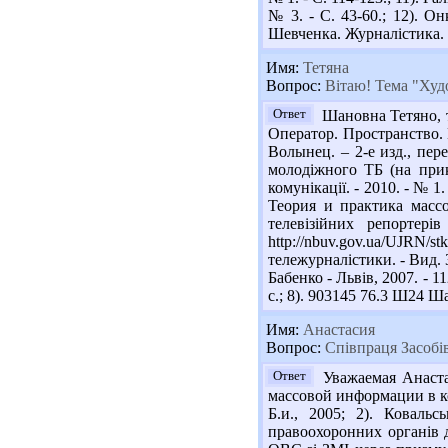
№ 3. - С. 43-60.; 12). 
Шевченка. Журналістика. - 2
Имя:
Тетяна
Вопрос:
Вітаю! Тема "Худо
Ответ
Шановна Тетяно, т
Оператор. Пространство. К
Волынец. – 2-е изд., пере
молодіжного ТБ (на прик
комунікації. - 2010. - № 1
Теория и практика массо
телевізійних репортері
http://nbuv.gov.ua/UJR
тележурналістики. - Вид. 3
Бабенко - Львів, 2007. - 
с.; 8). 903145 76.3 Ш24 Ша
Имя:
Анастасия
Вопрос:
Співпраця Засобів
Ответ
Уважаемая Анастас
массовой информации в кон
Б.и., 2005; 2). Ковальс
правоохоронних органів д