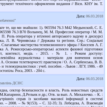
струмент технічного оформлення видання // Вісн. КНУ ім. Т.
Дата:
06.03.2018
лебаченні"
те те, що ми знайшли: 1). 965594 76.3 М42 Медынский, С. Е.
. 965598 76.3 В70 Волынец, М. М. Профессия: оператор / М. М.
Я. П. Роль оператора у втіленні авторського задуму в дискурсі
, Л. В. Чернявська // Держава та регіони. Сер.: Соціальні
. Г. Слагаемые мастерства телевизионного эфира // Киселев А. Г.
ка А. Режисерсько-операторські аспекти фахової підготовки
кст, контекст, медіа. - 2015. - № 1. - Режим доступу:
елевізійна журналістика : матеріали для вивчення основ
О. А. Основи телетворчості: практикум / О. А. Сербенська, В. В.
 и тележурналистики : учеб. пособие. - Львов : ЛГУ, 1986. - 49
топіль: Роса, 2003. - 204 с.
Дата:
06.03.2018
управлінь ДСНС
диа, сектор безопасности и власть. Роль новостных средств
.Капарини, Д.Рельик и др.; Отв. за вып. А. Михалочко. – К. :
нутрішніх справ із засобами масової інформації в системі
. – 2008. – № 9(153). – С. 32-35; 3). Лебедєва, А. Взаємодія