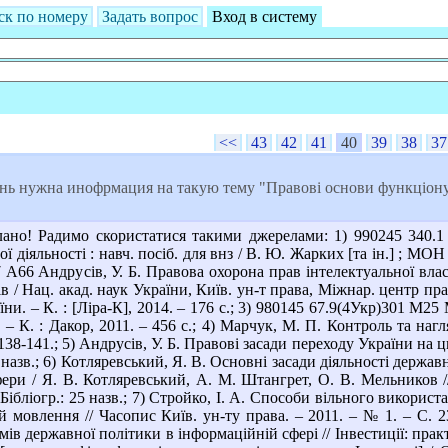
ск по номеру
Задать вопрос
Вход в систему
<<
43
42
41
40
39
38
37
нь нужна инофрмация на такую тему "Правові основи функціонув
но! Радимо скористатися такими джерелами: 1) 990245 340.1 
діяльності : навч. посіб. для внз / В. Ю. Жарких [та ін.] ; МОН У
7 А66 Андрусів, У. Б. Правова охорона прав інтелектуальної влас
в / Нац. акад. наук України, Київ. ун-т права, Міжнар. центр пра
. – К. : [Ліра-К], 2014. – 176 с.; 3) 980145 67.9(4Укр)301 М25 
К. : Дакор, 2011. – 456 с.; 4) Марчук, М. П. Контроль та нагля
 138-141.; 5) Андрусів, У. Б. Правові засади переходу України на 
18 назв.; 6) Котляревський, Я. В. Основні засади діяльності держа
фери / Я. В. Котляревський, А. М. Штангрет, О. В. Мельников /
– Бібліогр.: 25 назв.; 7) Стройко, І. А. Способи вільного викор
 мовлення // Часопис Київ. ун-ту права. – 2011. – № 1. – С. 23
ів державної політики в інформаційній сфері // Інвестиції: практи