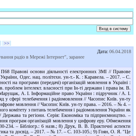
>>
Дата:
06.04.2018
ання радіо в Мережі Інтернет", заранее
П68 Правові основи діяльності електронних ЗМІ // Правове
країни, Одес. нац. політехн. ун-т.- К. : Каравела. – 2017. – С.
ності на програми (передачі) організацій мовлення в Україні :
в. проблем інтелект. власності при Ін-ті держави і права ім. В.
Марущак, А. І. Інформаційне право України : підручник / А. І.
д у сфері телебачення і радіомовлення // Часопис Київ. ун-ту
цифрове мовлення // Часопис Київ. ун-ту права. – 2016. – № 4. –
вного комітету з питань телебачення і радіомовлення України як
/ Держава та регіони. Серія: Економіка та підприємництво. –
истання програм організацій мовлення у цифрову еру. Обмеження
0-234. – Бібліогр.: 6 назв.; 8) Друк, В. В. Практичні аспекти
ка та досвід. – 2017. – № 17. – С. 103-105.; 9) Гоян, О. Я. "Це