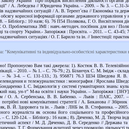
Закону України "Про порядок висвітлення діяльності органів д
ії" / А. Лебедєва // Юридична Україна. – 2009. – № 3. – С.31-3
ів надзвичайних ситуацій / А. В. Терент`єва // Економіка та держав
обсягу корисної інформації органами державного управління у на
8. – Бібліогр.: 10 назв; 6). 76 П54 Полякова, Г. О. Висвітлення ді
. О. Проблематика ЗМІ : навч.-методич. посібник для внз / Поля
ді та спорту України.- Запоріжжя : Просвіта. – 2011. – С. 43-45;
дзвичайних ситуаціях / О. Г. Барило та ін. // Інвестиції: практика 
: "Комунікативні та індивідуально-особистісні характеристики 
о! Пропонуємо Вам такі джерела: 1). Костюк В. В. Телевізійний
ікації. – 2010. – № 1. – С. 76-79.; 2). Біланчук С. М. Імідж - скла
9. – № 3-4. – С. 131-133.; 3). 956871 76.3 Ш34 Шведова Я. 
левидения и тележурналистики : монография / Ярослава Шведова , 
 Бондаренко І. С. Іміджологія у системі гуманітарних знань: культ
ький нац. ун-т" М-ва освіти і науки України. – Запоріжжя : [ЗНУ]
м / О. А. Сербенська, В. В. Бабенко. – Львів : ПАІС, 2007. –
 потрібні нові комунікативні стратегії / А. Биканова // Збірник
, В. Й. Здоровега та ін. - Львів : ЛНБ ім. В. Стефаника. – 2005.- 
зійного журналіста як основа його соціального та професійног
. – С. 120-124. – Бібліогр.: 16 назв.; 8). Дяченко, М. Д. Творча і
етичний аспект / М. Д. Дяченко, Д. В. Середенко // Держава та р
Бондаренко, Т. Г. Формування аудиторії через промоцію діяльності 