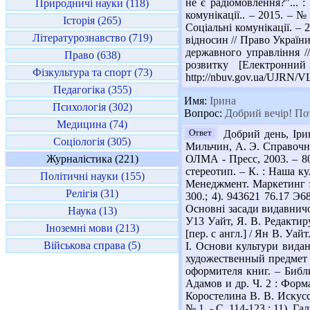
не є радіомовлення?"... 
Природничі науки (118)
комунікації.. – 2015. – № 
Історія (265)
Соціальні комунікації. – 
Літературознавство (719)
відносин // Право України.
державного управління //
Право (638)
розвитку [Електронний
Фізкультура та спорт (73)
http://nbuv.gov.ua/UJRN
Педагогіка (355)
Имя:
Ірина
Психологія (302)
Вопрос:
Добрий вечір! Пот
Медицина (74)
Ответ
Добрий день, Ірин
Соціологія (305)
Мильчин, А. Э. Справочник
Журналістика (221)
ОЛМА - Пресс, 2003. – 800
стереотип. – К. : Наша ку
Політичні науки (155)
Менеджмент. Маркетинг : у
Релігія (31)
300.; 4). 943621 76.17 Э6
Основні засади видавничого
Наука (13)
У13 Уайт, Я. В. Редактир
Іноземні мови (213)
[пер. с англ.] / Ян В. Уайт
Військова справа (5)
І. Основи культури виданн
художественный предмет : [
оформителя книг. – Библио
Адамов и др. Ч. 2 : Форма
Коростелина В. В. Искус
№ 1. - С. 114-123.; 11). 