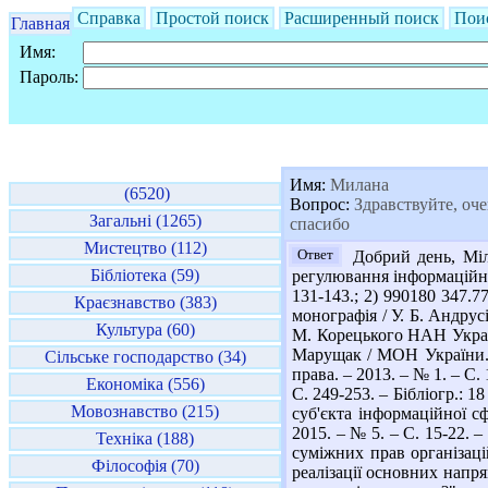
Справка
Простой поиск
Расширенный поиск
Пои
Главная
Имя:
Пароль:
Имя:
Милана
(6520)
Вопрос:
Здравствуйте, оче
Загальні (1265)
спасибо
Мистецтво (112)
Ответ
Добрий день, Міла
Бібліотека (59)
регулювання інформаційної 
131-143.; 2) 990180 347.7
Краєзнавство (383)
монографія / У. Б. Андрусі
Культура (60)
М. Корецького НАН України
Марущак / МОН України. – 
Сільське господарство (34)
права. – 2013. – № 1. – С.
Економіка (556)
С. 249-253. – Бібліогр.: 
Мовознавство (215)
суб'єкта інформаційної с
2015. – № 5. – С. 15-22. 
Техніка (188)
суміжних прав організацій
Філософія (70)
реалізації основних напрям