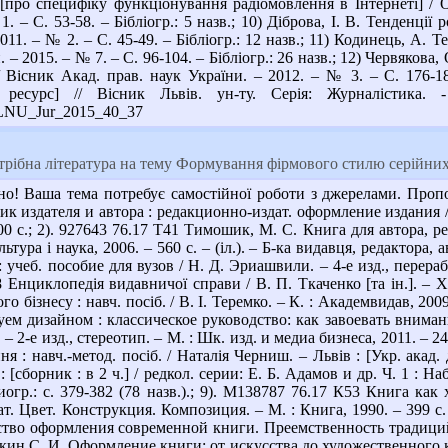
: [про специфіку функціонування радіомовлення в Інтернеті] / О
1. – С. 53-58. – Бібліогр.: 5 назв.; 10) Діброва, І. В. Тенденції 
2011. – № 2. – С. 45-49. – Бібліогр.: 12 назв.; 11) Кодинець, А
 – 2015. – № 7. – С. 96-104. – Бібліогр.: 26 назв.; 12) Червякова
 Вісник Акад. прав. наук України. – 2012. – № 3. – С. 176-18
 ресурс] // Вісник Львів. ун-ту. Серія: Журналістика
/VLNU_Jur_2015_40_37
рібна література на тему Формування фірмового стилю серійних
о! Ваша тема потребує самостійної роботи з джерелами. Пропо
 издателя и автора : редакционно-издат. оформление издания / А
 с.; 2). 927643 76.17 Т41 Тимошик, М. С. Книга для автора, ред
льтура і наука, 2006. – 560 с. – (іл.). – Б-ка видавця, редактора
чеб. пособие для вузов / Н. Д. Эриашвили. – 4-е изд., перераб.
8 Енциклопедія видавничої справи / В. П. Ткаченко [та ін.]. – Х.
 бізнесу : навч. посіб. / В. І. Теремко. – К. : Академвидав, 2009.
уем дизайном : классическое руководство: как завоевать внимани
. – 2-е изд., стереотип. – М. : Шк. изд. и медиа бизнеса, 2011. – 2
я : навч.-метод. посіб. / Наталія Черниш. – Львів : [Укр. акад.
сборник : в 2 ч.] / редкол. серии: Е. Б. Адамов и др. Ч. 1 : Наб
гр.: с. 379-382 (78 назв.).; 9). М138787 76.17 К53 Книга как х
т. Цвет. Конструкция. Композиция. – М. : Книга, 1990. – 399 с. –
ство оформления современной книги. Преемственность традиций 
Галкин С. И. Оформление книги: от искусства до художественного к