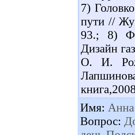
7) Головко
пути // Жу
93.; 8) 
Дизайн газ
О. И. Ро
Лапшинов
книга,2008 
Имя:
Анна
Вопрос:
Д
день.Подс