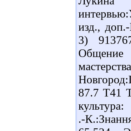
Лукин
интервью:
изд., доп.
3) 91376
Общение
мастерс
Новгород:
87.7 Т41 
культура:
.-К.:Знан