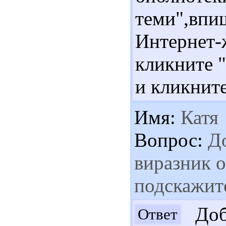
теми",в
Интернет-
кликните 
и кликните
Имя:
Катя
Вопрос:
До
виразник о
подскажите
Добр
Ответ