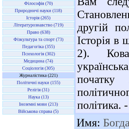
Вам след
Філософія (70)
Природничі науки (118)
Становлен
Історія (265)
другій по
Літературознавство (719)
Право (638)
Історія в ш
Фізкультура та спорт (73)
Педагогіка (355)
2). Кова
Психологія (302)
Медицина (74)
українська
Соціологія (305)
Журналістика (221)
початку
Політичні науки (155)
політичн
Релігія (31)
Наука (13)
політика. -
Іноземні мови (213)
Військова справа (5)
Имя:
Богд