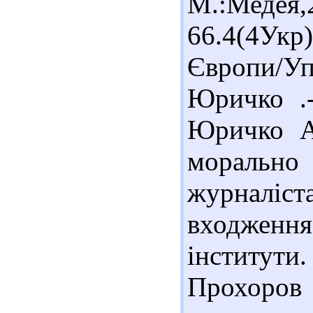
М.:Медея
66.4(4Укр
Європи/У
Юричко .-
Юричко А.
морально
журналіс
входжен
інститут
Прохоров