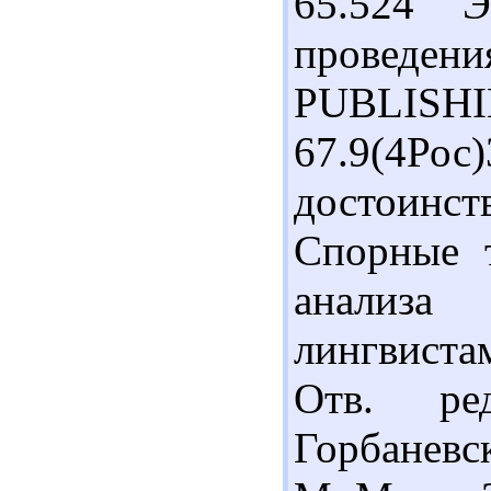
65.524 Э
проведе
PUBLISHIN
67.9(4Ро
достоинс
Спорные 
анализа
лингвист
Отв. ре
Горбаневск