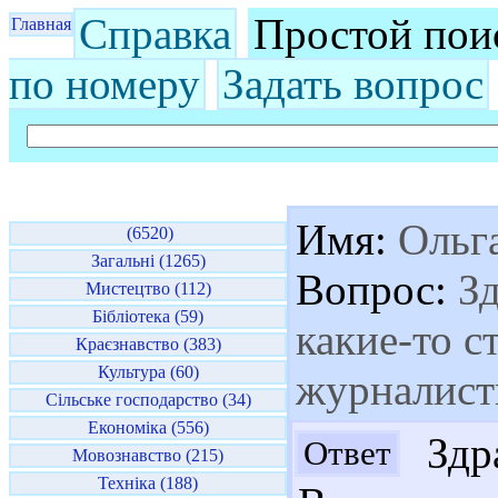
Справка
Простой пои
Главная
по номеру
Задать вопрос
Имя:
Ольг
(6520)
Загальні (1265)
Вопрос:
Зд
Мистецтво (112)
Бібліотека (59)
какие-то с
Краєзнавство (383)
Культура (60)
журналисти
Сільське господарство (34)
Економіка (556)
Здра
Ответ
Мовознавство (215)
Техніка (188)