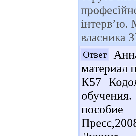
професійно
інтерв’ю. 
власника З
Анна
Ответ
материал п
К57 Кодо
обучения.
пособие
Пресс,2008