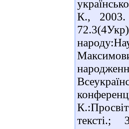
українсько
К., 2003.
72.3(4
народу:Н
Максимов
народжен
Всеукраї
конференці
К.:Просві
тексті.;