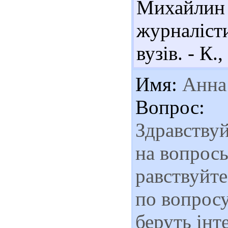
Михайлин
журналісти
вузів. - К.,
Имя:
Анна
Вопрос:
Здравству
на вопрос
равствуйт
по вопросу
беруть ін