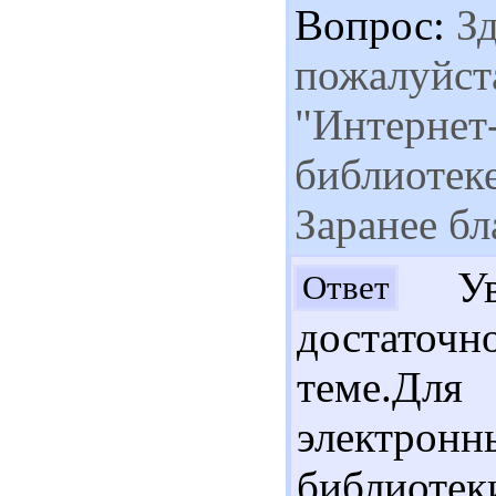
Вопрос:
Зд
пожалуйста
"Интернет
библиотек
Заранее бл
Ува
Ответ
достато
теме.Дл
электро
библиоте