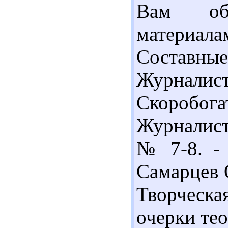
Вам об
материал
Составн
Журналист.
Скоробога
Журналист
№ 7-8. - 
Самарцев О
Творческа
очерки тео