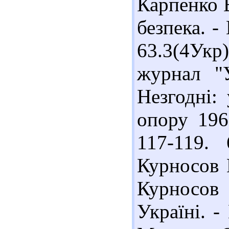
Карпенко В
безпека. -
63.3(4Ук
журнал "У
Незгодні: 
опору 1960
117-119.
Курносов Ю
Курносо
Україні. -