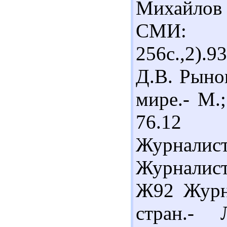
Михайлов
СМИ: уч
256с.,2)
Д.В. Рыно
мире.- М.;
76.12 
Журналисти
Журналист
Ж92 Журна
стран.- 