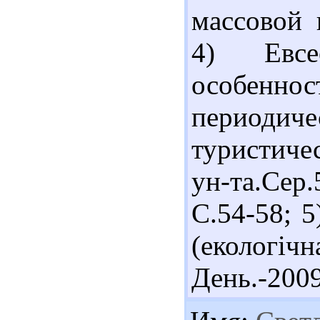
массовой 
4) Евсе
особенно
периодич
туристиче
ун-та.Сер
С.54-58; 5
(екологіч
День.-2009