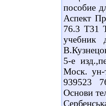
пособие дл
Аспект Пре
76.3 Т31 
учебник 
В.Кузнецо
5-е изд.,
Моск. ун-т
939523 7
Основи тел
Сербенськ