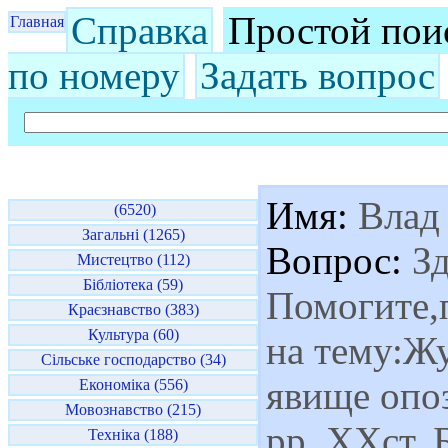
Справка
Простой пои
Главная
по номеру
Задать вопрос
Имя:
Влад
(6520)
Загальні (1265)
Вопрос:
Зд
Мистецтво (112)
Бібліотека (59)
Помогите,
Краєзнавство (383)
Культура (60)
на тему:Жу
Сільське господарство (34)
явище опо
Економіка (556)
Мовознавство (215)
рр. ХХст. 
Техніка (188)