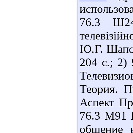
использова
76.3 Ш2
телевізійн
Ю.Г. Шапов
204 с.; 2)
Телевизио
Теория. П
Аспект Пре
76.3 М91 
общение в