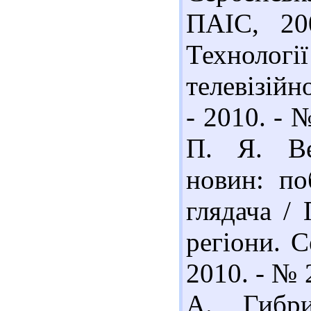
ПАІС, 20
Технолог
телевізійн
- 2010. - 
П. Я. Ве
новин: по
глядача /
регіони. С
2010. - № 
А. Гибри