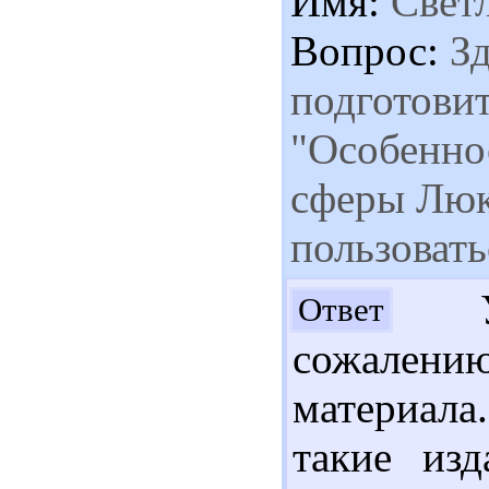
Имя:
Свет
Вопрос:
Зд
подготовит
"Особенно
сферы Люк
пользовать
Ув
Ответ
сожалению
материал
такие из