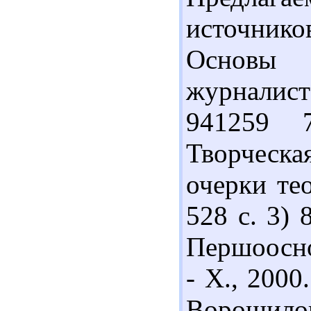
источник
Основы 
журналист
941259 
Творческа
очерки тео
528 с. 3)
Першоосно
- Х., 2000
Ворошил