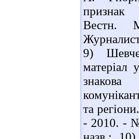
признак 
Вестн. 
Журналисти
9) Шевче
матеріал 
знакова
комунікант
та регіони
- 2010. - №
назв.; 10