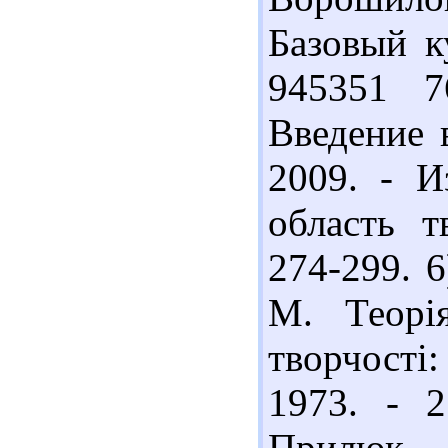
Базовый ку
945351 7
Введение 
2009. - И
область т
274-299. 
М. Теорія
творчості
1973. - 
Прилюк 