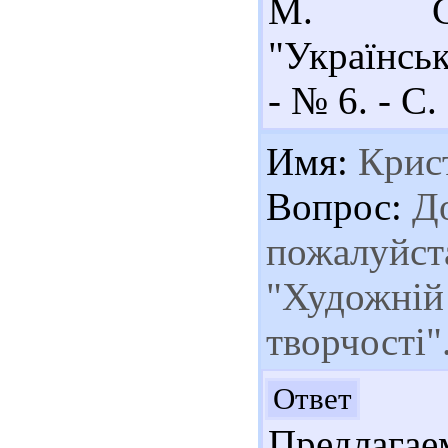
М. Сам
"Українськ
- № 6. - С.
Имя:
Крис
Вопрос:
До
пожалуйст
"Художній 
творчості"
Здр
Ответ
Предлага