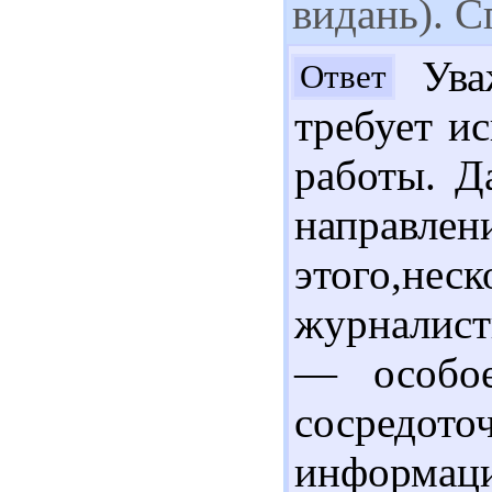
видань). С
Уваж
Ответ
требует и
работы. Д
направлени
этого,не
журналисти
— особое
сосредот
информаци