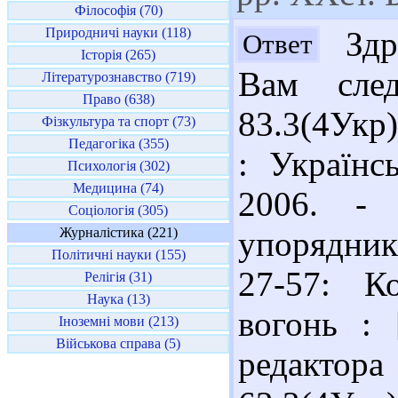
Філософія (70)
Природничі науки (118)
Здра
Ответ
Історія (265)
Вам след
Літературознавство (719)
Право (638)
83.3(4Укр)
Фізкультура та спорт (73)
Педагогіка (355)
: Українс
Психологія (302)
Медицина (74)
2006. - 
Соціологія (305)
Журналістика (221)
упорядника
Політичні науки (155)
27-57: К
Релігія (31)
Наука (13)
вогонь : 
Іноземні мови (213)
Військова справа (5)
редактора 