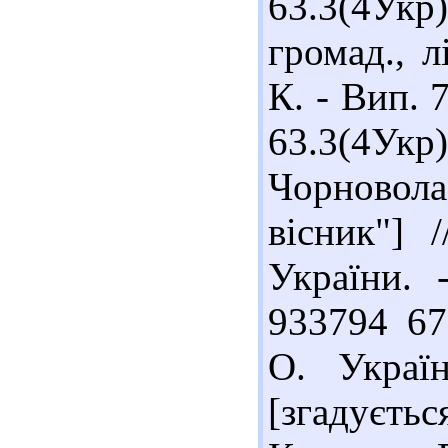
63.3(4Укр
громад., л
К. - Вип. 7
63.3(4У
Чорновол
вісник"] /
України. 
933794 67
О. Украї
[згадуєть