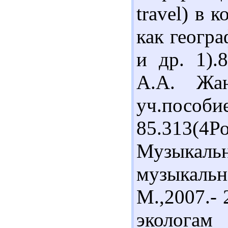
travel) в 
как геогра
и др. 1).
А.А. Жан
уч.пособие
85.313(
Музыка
музыкаль
М.,2007.- 
экологам