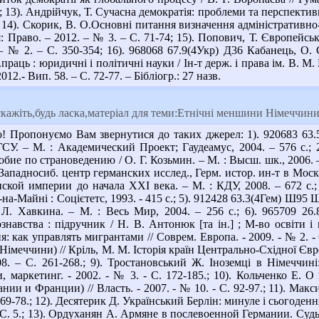
3; 13). Андрійчук, Т. Сучасна демократія: проблеми та перспектив
; 14). Скорик, В. О.Основні питання визначення адміністративно
: Право. – 2012. – № 3. – С. 71-74; 15). Попович, Т. Європейськ
– № 2. – С. 350-354; 16). 968068 67.9(4Укр) Д36 Кабанець, О. С
к.праць : юридичні і політичні науки / Ін-т держ. і права ім. В.
 – 2012.- Вип. 58. – С. 72-77. – Бібліогр.: 27 назв.
ажіть,будь ласка,матеріал для теми:Етнічні меншини Німеччини
! Пропонуємо Вам звернутися до таких джерел: 1). 920683 63.
ГСУ. – М. : Академический Проект; Гаудеамус, 2004. – 576 с.;
обие по страноведению / О. Г. Козьмин. – М. : Высш. шк., 2006. – 
 Западносиб. центр германских исслед., Герм. истор. ин-т в Москв
нской империи до начала XXI века. – М. : КДУ, 2008. – 672 с.
а-Майні : Соцієтетс, 1993. - 415 с.; 5). 912428 63.3(4Гем) Ш95 
 Л. Хавкина. – М. : Весь Мир, 2004. – 256 с.; 6). 965709 26.
навства : підручник / Н. В. Антонюк [та ін.] ; М-во освіти і на
: как управлять мигрантами // Соврем. Европа. - 2009. - № 2. - 
імеччини) // Кріль, М. М. Історія країн Центрально-Східної Європ
08. – С. 261-268.; 9). Тростановський Ж. Іноземці в Німеччині
ди, маркетинг. - 2002. - № 3. - С. 172-185.; 10). Кольченко 
нии и Франции) // Власть. - 2007. - № 10. - С. 92-97.; 11). М
. 69-78.; 12). Десятерик Д. Український Берлін: минуле і сьогоденн
 - С. 5.; 13). Ордуханян А. Армяне в послевоенной Германии. Судьб