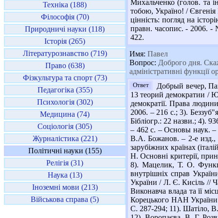
Михальченко (голов. та ін
Техніка (188)
тобою, Україно! / Євгенія 
Філософія (70)
цінність: погляд на істор
правн. часопис. - 2006. - 
Природничі науки (118)
422.
Історія (265)
Літературознавство (719)
Имя:
Павел
Вопрос:
Доброго дня. Скажі
Право (638)
адміністративні функції о
Фізкультура та спорт (73)
Ответ
Добрый вечер, Пав
Педагогіка (355)
13 теорий демократии / Ю
Психологія (302)
демократії. Права людини 
2006. – 216 с.; 3). Беззу
Медицина (74)
Бібліогр.: 22 назви.; 4).
Соціологія (305)
– 462 с. – Основы наук. –
Журналістика (221)
В.А. Божанов. – 2-е изд.,
зарубіжних країнах (італій
Політичні науки (155)
Н. Основні критерії, принц
Релігія (31)
8). Мацелик, Т. О. Функ
внутрішніх справ України.
Наука (13)
України / Л. Є. Кисіль // 
Іноземні мови (213)
Виконавча влада та її місц
Військова справа (5)
Корецького НАН України ; 
С. 287-294; 11). Шатіло, 
12). Воропаєва, В. Г. Роз