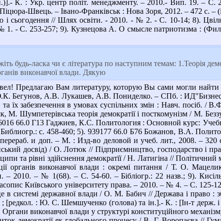
.)].- К. : Укр. центр політ. менеджменту. – 2010.- Вип. 19. – 
Піцюра-Швець. – Івано-Франківськ : Нова Зоря, 2012. – 472 с. – (іл
ію і сьогодення // Шлях освіти. - 2010. - № 2. - С. 10-14; 8). Цв
№ 1. - С. 253-257; 9). Кузнецова А. О смысле патриотизма : (Филос
ть будь-ласка чи є література по наступним темам: 1.Теорія демок
рганів виконавчої влади. Дякую
ел! Предлагаю Вам литературу, которую Вы сами могли найти п
.К. Бегунов, А.В. Лукашев, А.В. Пониделко. – СПб. : ИД"Бизнес-
та їх забезпечення в умовах суспільних змін : Навч. посіб. / В
б"як, М. Шумпетерівська теорія демократії і посткомунізм / М. Без
 936016 66.0 Г13 Гаджиев, К.С. Политология : Основной курс: Учеб
 Библиогр.: с. 458-460; 5). 939177 66.0 Б76 Божанов, В.А. Поли
 перераб. и доп. – М. : Изд-во деловой и учеб. лит., 2008. – 320
ський досвід) / О. Лотюк // Підприємництво, господарство і право.
ипи та рівні здійснення демократїї / Н. Латигіна // Політичний ме
ції органів виконавчої влади : окремі питання / Т. О. Мацели
 – 2010. – № 1(68). – С. 54-60. – Бібліогр.: 22 назв.; 9). Кисі
Часопис Київського університету права. – 2010. – № 4. – С. 125-128
е в системі державної влади / О. М. Бабич // Держава і право : зб.
[редкол. : Ю. С. Шемшученко (голова) та ін.].- К. : [Ін-т держ. 
В. Органи виконавчої влади у структурі конституційного механізму 
виток демократії як глобального процесу / В. Г. Воропаєва // Гум