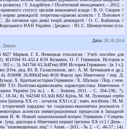
и розвитку / Т. Андрійчук // Політичний менеджмент. – 2012. –
-правового статусу органів виконавчої влади / В. О. Скорик //
і норми демократії: теоретико-правові аспекти / Т. Попович //
. До питання про деякі теорії демократії / О. С. Кабанець //
 М. Корецького НАН України ; [редкол. : Ю. С. Шемшученко (гол.
Дата:
29.10.2014
. Дякую.
5 М27 Марков, Г. Е. Немецкая этнология : Учеб. пособие для
 2). И33594 81.432.4 К59 Козьмин, О. Г. Германия. История и
392 с.; 3). 941766 63.3(4Гем) И90 История Германии : [в 3 т.]:
е; [Отв. ред. Ю. В. Галактионов, авт.: А. М. Бетмакаев и др.].
; 4). 818098 26.890(4Гем) Ф18 Факти про Німеччину / пер. Д.
Шульце, Х. Краткая история Германии / Х. Шульце / Пер. с нем.
890 Т33 Політико-країнознавча характеристика Німеччини //
уки України [та ін.]. – К. : Знання, 2011. – С. 204-238.; 7).
С. 18-34.; 8). 942340 63.3(4) К82 Кріль, М. М. Лужицькі серби
и [(кінець ХХ ст. - початок ХХІ ст.)] : навч. посібник / М. М.
: історичний парадокс чи соціально-економічна реальність //
Е. О некоторых аспектах иммиграционных процессов в Западной
аксимов И. Ф. Новый национальный вопрос Германии // Соврем.
я : [укр. діаспора в Німеччині першої третини ХХ ст.] // День. -
а "перемещенных лиц" // Анив. - 2011. - № 2. - С. 46-57.; 14).