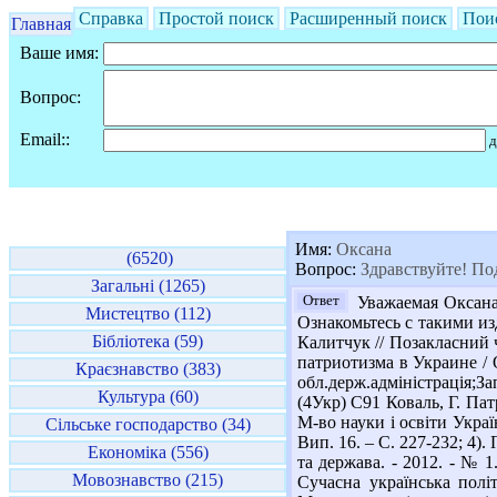
Справка
Простой поиск
Расширенный поиск
Пои
Главная
Ваше имя:
Вопрос:
Email::
д
Имя:
Оксана
(6520)
Вопрос:
Здравствуйте! Под
Загальні (1265)
Ответ
Уважаемая Оксана!
Мистецтво (112)
Ознакомьтесь с такими изд
Бібліотека (59)
Калитчук // Позакласний 
патриотизма в Украине / 
Краєзнавство (383)
обл.держ.адміністрація;Зап
Культура (60)
(4Укр) С91 Коваль, Г. Патр
М-во науки і освіти Україн
Сільське господарство (34)
Вип. 16. – С. 227-232; 4)
Економіка (556)
та держава. - 2012. - № 1
Мовознавство (215)
Сучасна українська політ