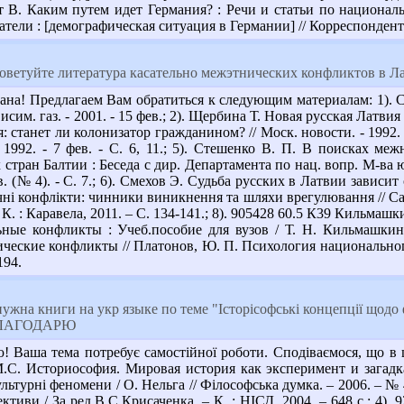
В. Каким путем идет Германия? : Речи и статьи по национально
ели : [демографическая ситуация в Германии] // Корреспондент. -
оветуйте литература касательно межэтнических конфликтов в Л
на! Предлагаем Вам обратиться к следующим материалам: 1). С
сим. газ. - 2001. - 15 фев.; 2). Щербина Т. Новая русская Латвия : 
 станет ли колонизатор гражданином? // Моск. новости. - 1992. - 
- 1992. - 7 фев. - С. 6, 11.; 5). Стешенко В. П. В поисках ме
 стран Балтии : Беседа с дир. Департамента по нац. вопр. М-ва 
нв. (№ 4). - С. 7.; 6). Смехов Э. Судьба русских в Латвии зависит 
ні конфлікти: чинники виникнення та шляхи врегулювання // Сави
 К. : Каравела, 2011. – С. 134-141.; 8). 905428 60.5 К39 Кильм
ные конфликты : Учеб.пособие для вузов / Т. Н. Кильмашкина
еские конфликты // Платонов, Ю. П. Психология национального 
194.
ужна книги на укр языке по теме "Історісофські концепції щодо
 БЛАГОДАРЮ
Ваша тема потребує самостійної роботи. Сподіваємося, що в ц
.С. Историософия. Мировая история как эксперимент и загадка. 
ультурні феномени / О. Нельга // Філософська думка. – 2006. – № 
пективи / За ред.В.С.Крисаченка. – К. : НІСД, 2004. – 648 с.; 4)