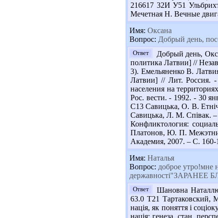
216617 32И У51 Ульбрихт 
Мечетная Н. Вечные двигат
Имя:
Оксана
Вопрос:
Добрый день, пос
Ответ
Добрый день, Окса
политика Латвии] // Незави
3). Емельяненко В. Латвия:
Латвии] // Лит. Россия. 
населения на территориях
Рос. вести. - 1992. - 30 я
С13 Савицька, О. В. Етніч
Савицька, Л. М. Співак. –
Конфликтология: социаль
Платонов, Ю. П. Межэтнич
Академия, 2007. – С. 160-
Имя:
Наталья
Вопрос:
доброе утро!мне н
державності"ЗАРАНЕЕ
Ответ
Шановна Наталлю! 
63.0 Т21 Тартаковский, М
нація, як поняття і соціок
нація: генеза, стан, перс