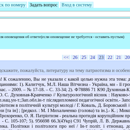
ск по номеру
Задать вопрос
Вход в систему
ля оповещения об ответе(если оповещение не требуется - оставить пустым)
<<
26
25
24
23
22
21
20
скажите, пожалуйста, литературу на тему патриотизма и особен
 К сожалению, Вы не указали с какой целью нужна эта тема: д
аниями: 1). Калитчук, М.Л. Наша Вітчизна - Україна, ми - її гр
час. – 2009. – № 17-18. – С. 33-34; 2). Ф78886 71 К90 Духовная
О. С. Духовная-Кравченко // Культурологічний вісник : Науков
.нац.ун-т.;Зап.обл.ін-т післядипломної педагогічної освіти.- Запо
іотизм в політичній культурі молоді / Г. Коваль, Д. Боровський /
и [та ін] ; [редкол. : М. І Михальченко (голова) та ін.].- К. ; М
. Прохоренко, О. Я. Патріотизм - реальна протидія корупційним пр
. - С. 105-107; 5). 956698 66.3(4Укр) С91 Чупрій, Л. В. Держав
ика. Політики і політологи про неї / Ін-т політ. і етнонац. до