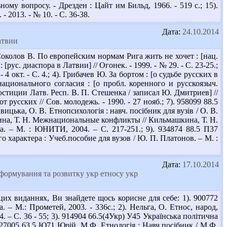
му вопросу. - Дрезден : Цайт им Бильд, 1966. - 519 с.; 15).
 2013. - № 10. - С. 36-38.
Дата:
24.10.2014
атвии
околов В. По европейским нормам Рига жить не хочет : [нац.
[рус. диаспора в Латвии] // Огонек. - 1999. - № 29. - С. 23-25.;
4 окт. - С. 4.; 4). Грибачев Ю. За бортом : [о судьбе русских в
жнационального согласия : [о пробл. коренного и русскоязыч.
юстиции Латв. Респ. В. П. Стешенка / записал Ю. Дмитриев] //
от русских // Сов. молодежь. - 1990. - 27 нояб.; 7). 958099 88.5
цька, О. В. Етнопсихологія : навч. посібник для вузів / О. В.
ашкина, Т. Н. Межнациональные конфликты // Кильмашкина, Т. Н.
. – М. : ЮНИТИ, 2004. – С. 217-251.; 9). 934874 88.5 П37
характера : Учеб.пособие для вузов / Ю. П. Платонов. – М. :
Дата:
17.10.2014
 формування та розвитку укр етносу укр
их виданнях, Ви знайдете щось корисне для себе: 1). 900772
– М.: Прометей, 2003. - 336с.; 2). Нельга, О. Етнос, народ,
4. – С. 36 - 55; 3). 914904 66.5(4Укр) У45 Українська політична
. 927005 63.5 Ю71 Юрій, М.Ф. Етнологія : Навч.посібник / М.Ф.