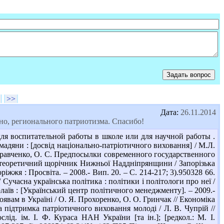
>>
Дата:
26.11.2014
но, регионального патриотизма. Спасибо!
ля воспитательной работы в школе или для научной работы .
омадяни : [досвід національно-патріотичного виховання] / М.Л.
-Кравченко, О. С. Предпосылки современного государственного
о-теоретичний щорічник Нижньої Наддніпрянщини / Запорізька
ріжжя : Просвіта. – 2008.- Вип. 20. – С. 214-217; 3).950328 66.
/ Сучасна українська політика : політики і політологи про неї /
иколаїв : [Український центр політичного менеджменту]. – 2009.-
оявам в Україні / О. Я. Прохоренко, О. О. Гринчак // Економіка
на підтримка патріотичного виховання молоді / Л. В. Чупрій //
слід. ім. І. Ф. Кураса НАН України [та ін.]; [редкол.: М. І.