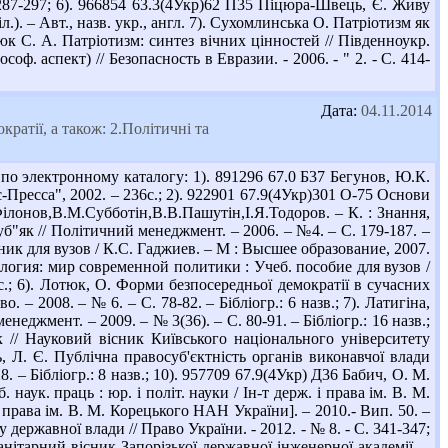
С. 287-297; 6). 966854 63.3(4Укр)62 П35 Піцюра-Швець, Є. Живу
.). – Авт., назв. укр., англ. 7). Сухомлинська О. Патріотизм як
ілюк С. А. Патріотизм: синтез вічних цінностей // Південноукр.
оф. аспект) // Безопасность в Евразии. - 2006. - " 2. - С. 414-
Дата:
04.11.2014
ратії, а також: 2.Політичні та
о электронному каталогу: 1). 891296 67.0 Б37 Бегунов, Ю.К.
Пресса", 2002. – 236с.; 2). 922901 67.9(4Укр)301 О-75 Основи
.Філонов,В.М.Субботін,В.В.Пашутін,І.Я.Тодоров. – К. : Знання,
зуб"як // Політичний менеджмент. – 2006. – №4. – С. 179-187. –
ник для вузов / К.С. Гаджиев. – М : Высшее образование, 2007.
тология: мир современной политики : Учеб. пособие для вузов /
 с.; 6). Лотюк, О. Форми безпосередньої демократії в сучасних
 – 2008. – № 6. – С. 78-82. – Бібліогр.: 6 назв.; 7). Латигіна,
неджмент. – 2009. – № 3(36). – С. 80-91. – Бібліогр.: 16 назв.;
к // Науковий вісник Київського національного університету
ль, Л. Є. Публічна правосуб'єктність органів виконавчої влади
. – Бібліогр.: 8 назв.; 10). 957709 67.9(4Укр) Д36 Бабич, О. М.
 наук. праць : юр. і політ. науки / Ін-т держ. і права ім. В. М.
і права ім. В. М. Корецького НАН України]. – 2010.- Вип. 50. –
державної влади // Право України. - 2012. - № 8. - С. 341-347;
анітарний вісник Запорізької державної інженерної академії. –