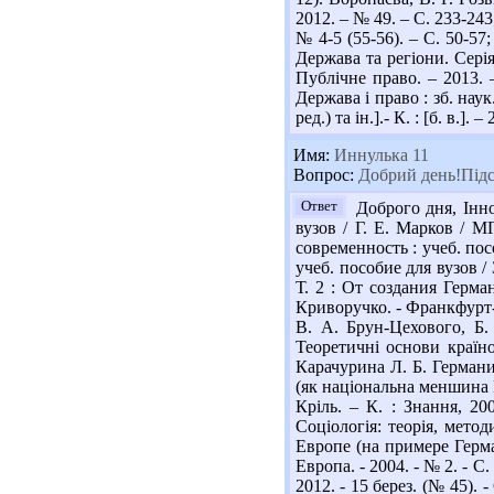
2012. – № 49. – С. 233-24
№ 4-5 (55-56). – С. 50-57
Держава та регіони. Серія
Публічне право. – 2013. 
Держава і право : зб. нау
ред.) та ін.].- К. : [б. в.].
Имя:
Иннулька 11
Вопрос:
Добрий день!Підск
Ответ
Доброго дня, Інно
вузов / Г. Е. Марков / М
современность : учеб. пос
учеб. пособие для вузов /
Т. 2 : От создания Герма
Криворучко. - Франкфурт-н
В. А. Брун-Цехового, Б.
Теоретичні основи країноз
Карачурина Л. Б. Германия
(як національна меншина Н
Кріль. – К. : Знання, 20
Соціологія: теорія, мето
Европе (на примере Герма
Европа. - 2004. - № 2. - С
2012. - 15 берез. (№ 45).