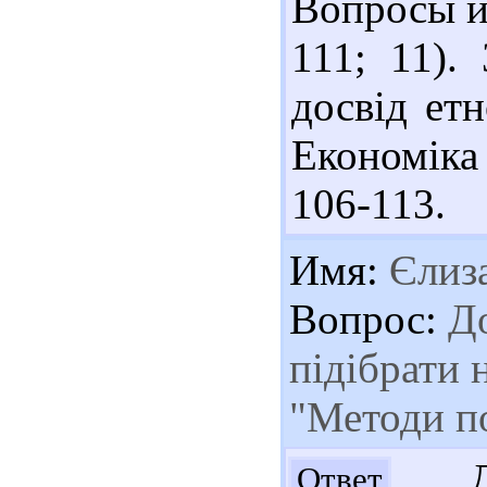
Вопросы ис
111; 11).
досвід етн
Економіка 
106-113.
Имя:
Єлиза
Вопрос:
До
підібрати 
"Методи по
Доб
Ответ