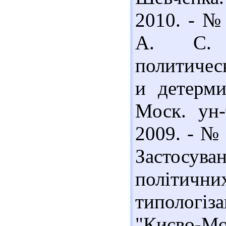
2010. - № 
А. С. К
политичес
и детерми
Моск. ун-
2009. - № 
Застосув
політич
типологіз
"Києво-Мог