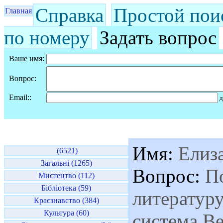
Справка
Простой пои
Главная
по номеру
Задать вопрос
Ваше имя:
Вопрос:
Email::
д
Имя:
Елиза
(6521)
Загальні (1265)
Вопрос:
По
Мистецтво (112)
Бібліотека (59)
литературу
Краєзнавство (384)
Культура (60)
система В