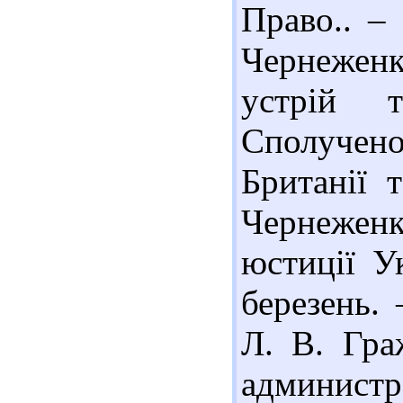
Право.. –
Чернежен
устрій т
Сполучен
Британії 
Чернеженк
юстиції У
березень.
Л. В. Гра
админи