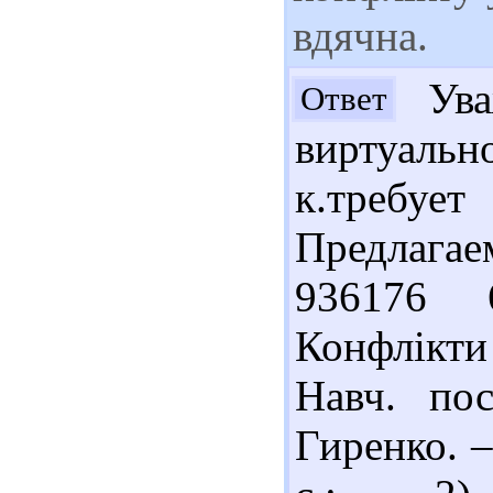
вдячна.
Уваж
Ответ
виртуаль
к.требует
Предлага
936176 
Конфлікти
Навч. пос
Гиренко. –