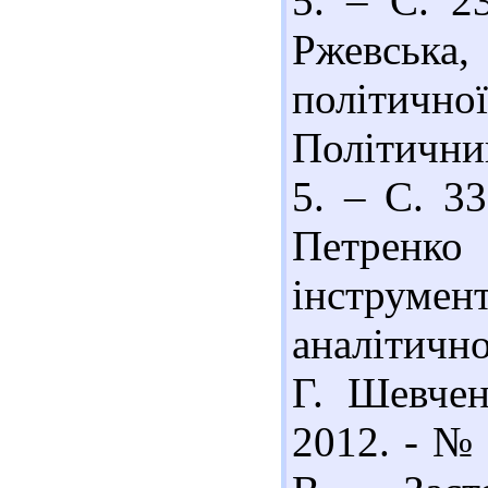
5. – С. 23
Ржевська
політично
Політични
5. – С. 33
Петренк
інструмен
аналітично
Г. Шевчен
2012. - № 