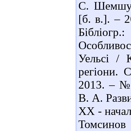
С. Шемшуче
[б. в.]. –
Бібліогр.:
Особливос
Уельсі / 
регіони. 
2013. – № 
В. А. Разв
ХХ - начал
Томсинов