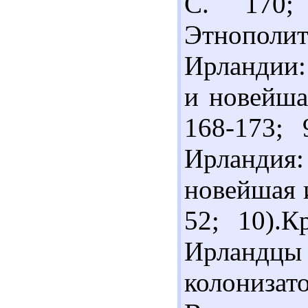
С. 170;
Этнополит
Ирландии:
и новейшая
168-173; 
Ирландия:
новейшая и
52; 10).К
Ирланд
колонизат