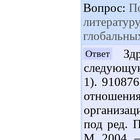
Вопрос:
По
литературу
глобальны
Здра
Ответ
следующую
1). 91087
отношен
организаци
под ред. 
М, 2004. –