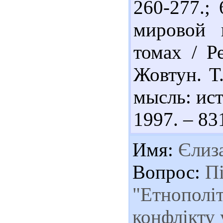
260-277.;
мировой 
томах / Ре
Жовтун. Т
мысль: ист
1997. – 831
Имя:
Єлиза
Вопрос:
Пі
"Етнополіт
конфлікту 