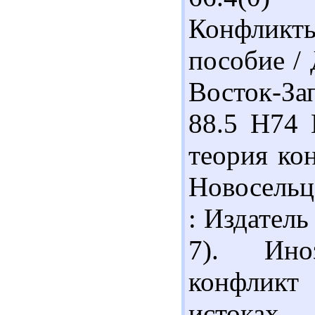
Конфликты
пособие /
Восток-Зап
88.5 Н74 
теория кон
Новосельце
: Издатель
7). Ино
конфликт
исток