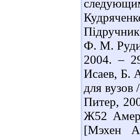
следующи
Кудрячен
Підручник 
Ф. М. Руди
2004. – 2
Исаев, Б. 
для вузов /
Питер, 200
Ж52 Амери
[Мэхен А