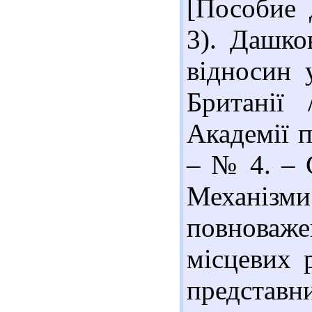
[Пособие 
3). Дашко
відносин 
Британії
Академії п
– № 4. – С
Механізм
повноваже
місцевих р
представ