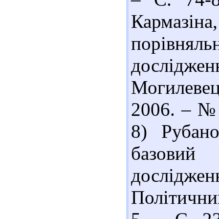
Кармазіна
порівняль
дослідже
Могилевец
2006. – № 
8) Рубано
базовий
досліджен
Політични