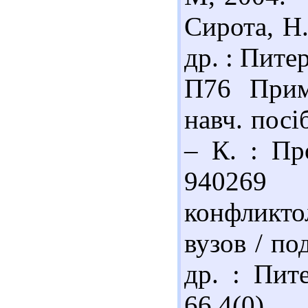
Сирота, Н
др. : Питер
П76 Прим
навч. посі
– К. : Пр
940269 
конфликт
вузов / по
др. : Пит
66.4(0)