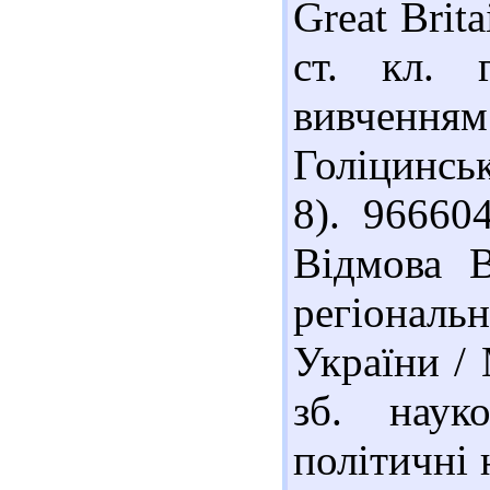
Great Brita
ст. кл. 
вивченням
Голіцинськ
8). 96660
Відмова В
регіонал
України / 
зб. наук
політичні н