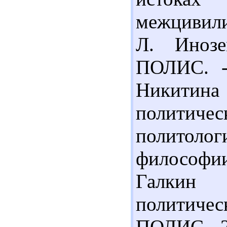
межцивили
Л. Инозе
ПОЛИС. - 
Никитина 
политичес
политолог
философии
Галкин 
политичес
ПОЛИС.- 20