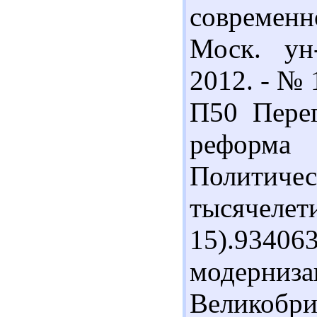
современн
Моск. ун-
2012. - № 1
П50 Перег
реформа
Политиче
тысячелети
15).93406
модерни
Великобр