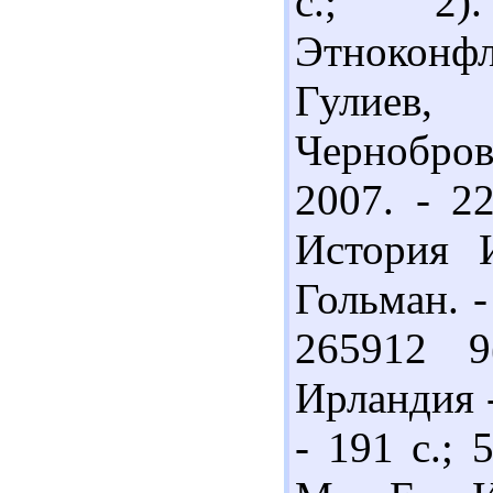
с.; 2
Этноконфл
Гулиев,
Чернобров
2007. - 2
История 
Гольман. -
265912 9
Ирландия -
- 191 с.; 