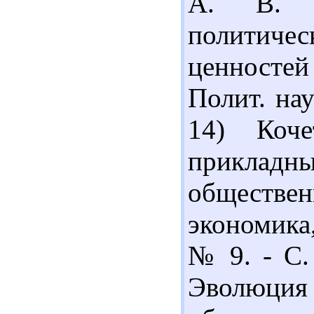
А. В. М
политич
ценностей 
Полит. нау
14) Коче
прикладны
обществен
экономика,
№ 9. - С.
Эволюция