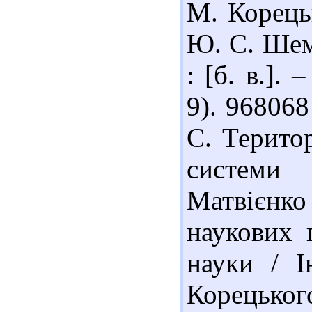
М. Корець
Ю. С. Шемш
: [б. в.].
9). 968068
С. Територ
системи
Матвієнк
наукових 
науки / І
Корецьког