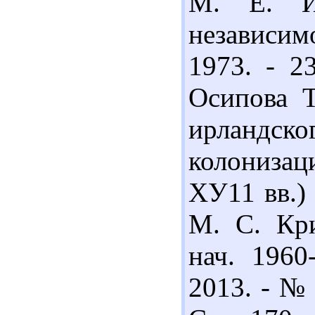
М. Е. И
независимо
1973. - 2
Осипова Т
ирландско
колонизаци
ХУ11 вв.) 
М. С. Кр
нач. 1960
2013. - № 