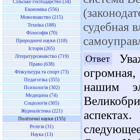
Сільське господарство (34)
(законодат
Економіка (556)
Мовознавство (215)
судебная в
Техніка (188)
Філософія (70)
самоуправл
Природничі науки (118)
Історія (265)
Уваж
Ответ
Літературознавство (719)
Право (638)
огромная,
Фізкультура та спорт (73)
Педагогіка (355)
нашим эл
Психологія (302)
Медицина (74)
Великобри
Соціологія (305)
Журналістика (221)
аспектах
Політичні науки (155)
следующее
Релігія (31)
Наука (13)