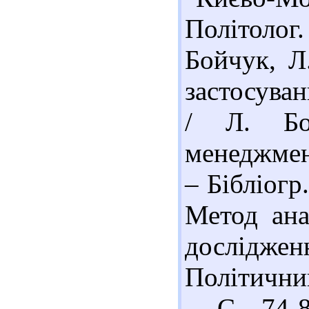
Політолог.
Бойчук, Л
застосува
/ Л. Бой
менеджмент
– Бібліогр
Метод ана
дослідже
Політични
– С. 74-8