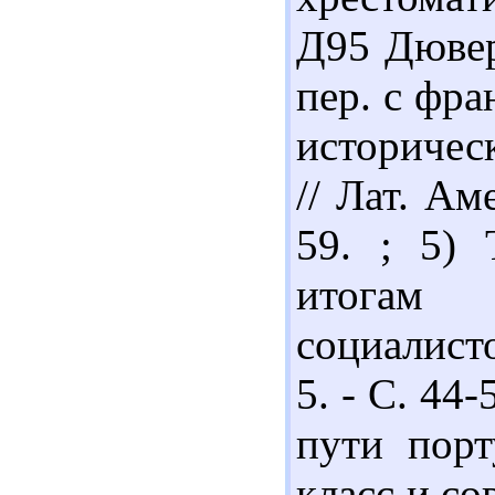
Д95 Дювер
пер. с фра
историчес
// Лат. Ам
59. ; 5) 
итогам 
социалисто
5. - С. 44
пути порт
класс и сов