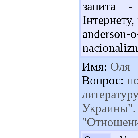
запита -
Інтернету,
anderson-o
nacionaliz
Имя:
Оля
Вопрос:
по
литератур
Украины".
"Отношени