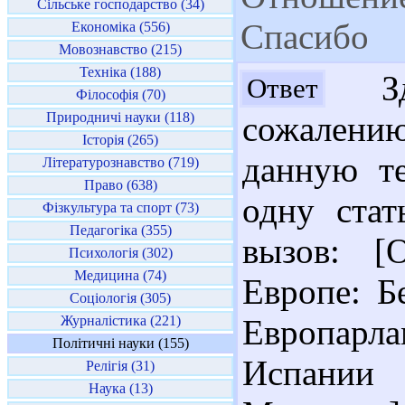
Сільське господарство (34)
Спасибо
Економіка (556)
Мовознавство (215)
Техніка (188)
Здр
Ответ
Філософія (70)
Природничі науки (118)
сожалени
Історія (265)
данную т
Літературознавство (719)
Право (638)
одну ста
Фізкультура та спорт (73)
Педагогіка (355)
вызов: 
Психологія (302)
Медицина (74)
Европе: Б
Соціологія (305)
Журналістика (221)
Европарла
Політичні науки (155)
Испании
Релігія (31)
Наука (13)