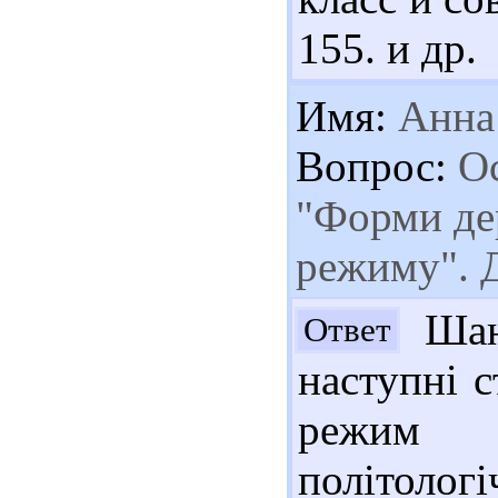
155. и др.
Имя:
Анна
Вопрос:
Ос
"Форми де
режиму". 
Шан
Ответ
наступні с
режим і
політолог