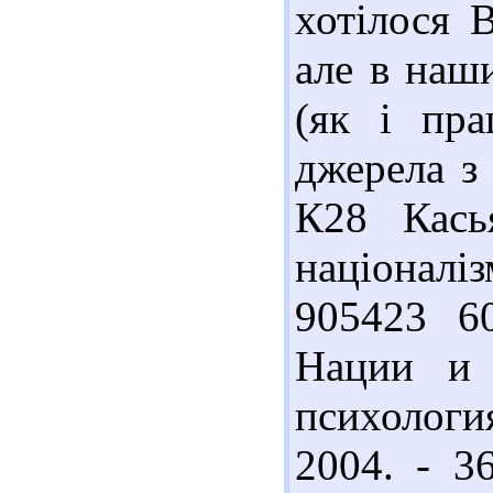
хотілося 
але в наш
(як і пра
джерела з
К28 Кась
націоналі
905423 6
Нации и 
психологи
2004. - 3