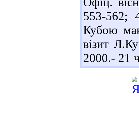
Офіц. віс
553-562; 
Кубою маю
візит Л.Ку
2000.- 21 