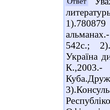
Уваж
Ответ
литерату
1).78087
альманах.
542с.; 2
Україна д
К.,2003
Куба.Др
3).Консуль
Республіко