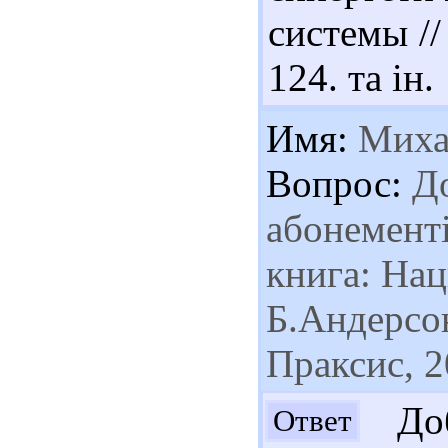
системы //
124. та ін.
Имя:
Миха
Вопрос:
До
абонементі
книга: Нац
Б.Андерсон
Праксис, 2
Доб
Ответ