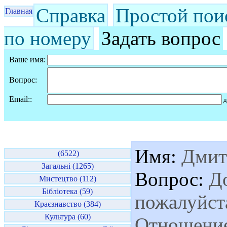
Справка
Простой пои
Главная
по номеру
Задать вопрос
Ваше имя:
Вопрос:
Email::
д
Имя:
Дмит
(6522)
Загальні (1265)
Вопрос:
До
Мистецтво (112)
Бібліотека (59)
пожалуйста
Краєзнавство (384)
Культура (60)
Отношение