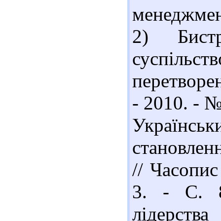
менеджмент
2) Бист
суспільс
перетворен
- 2010. - №
Українсь
становлен
// Часопис
3. - С. 
лідерств