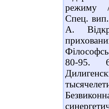
режиму /
Спец. вип.
А. Відк
прихован
Філософсь
80-95. 
Дилигенск
тысячелети
Безвико
синергети