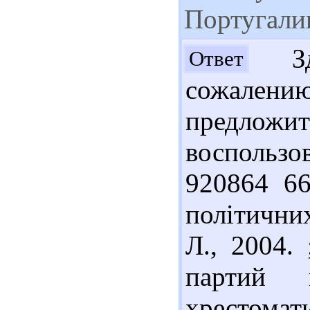
Португали
Здр
Ответ
сожалению
предложи
воспользо
920864 6
політичних
Л., 2004.
партий 
хрестомати