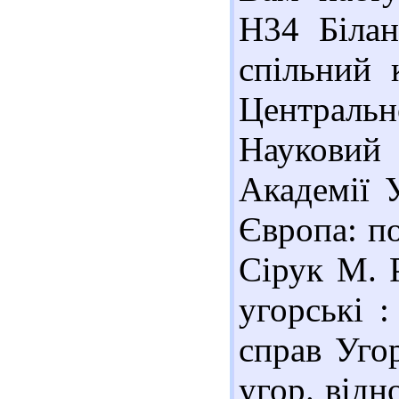
Н34 Білан
спільний 
Центральн
Наукови
Академії У
Європа: по
Сірук М. 
угорські :
справ Уго
угор. відно