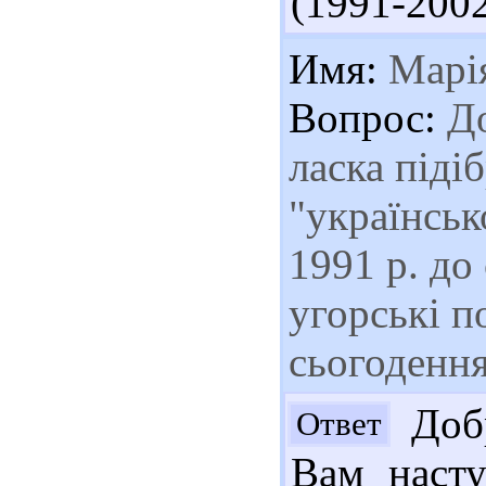
(1991-2002 
Имя:
Марі
Вопрос:
До
ласка піді
"українськ
1991 р. до
угорські по
сьогодення
Добр
Ответ
Вам насту