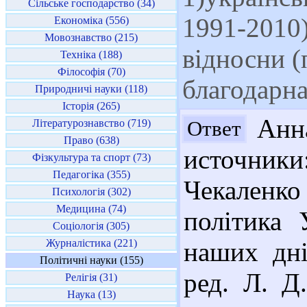
Сільське господарство (34)
1991-2010)
Економіка (556)
Мовознавство (215)
відносни (
Техніка (188)
Філософія (70)
благодарна
Природничі науки (118)
Історія (265)
Анна
Ответ
Літературознавство (719)
Право (638)
источники
Фізкультура та спорт (73)
Педагогіка (355)
Чекаленко 
Психологія (302)
Медицина (74)
політика 
Соціологія (305)
Журналістика (221)
наших днів
Політичні науки (155)
ред. Л. Д
Релігія (31)
Наука (13)