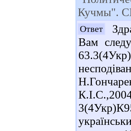
Кучмы". 
Здра
Ответ
Вам следу
63.3(4Ук
несподів
Н.Гонча
К.І.С.,20
3(4Укр)
українсь