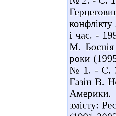
№ 2. - С. 
Герцегов
конфлікту 
і час. - 19
М. Боснія
роки (1995
№ 1. - С. 
Газін В. Н
Америки. 1
змісту: Ре