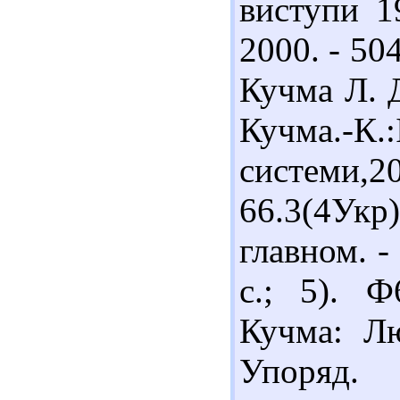
виступи 1
2000. - 50
Кучма Л. Д
Кучма.-К.
системи,
66.3(4Ук
главном. -
с.; 5). Ф
Кучма: Лю
Упоряд.