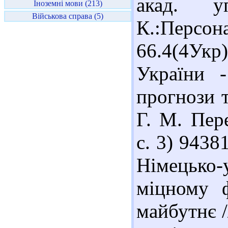
акад. у
Іноземні мови (213)
Військова справа (5)
К.:Персон
66.4(4Ук
України -
прогнози т
Г. М. Пере
с. 3) 9438
Німецько
міцному ф
майбутнє /