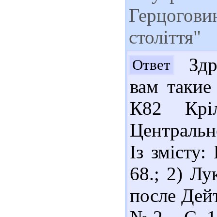
Герцоговин
століття"
Здра
Ответ
вам такие
К82 Крі
Центрально
Із змісту:
68.; 2) Л
после Дейт