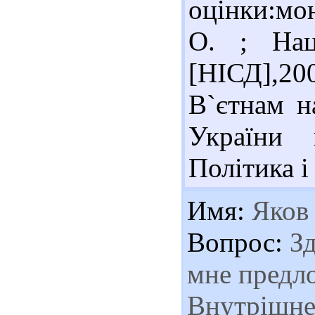
оцінки:мон
О. ; Нац.
[НІСД],20
В`єтнам н
України 
Політика і 
Имя:
Яков
Вопрос:
Зд
мне предло
Внутрішне 