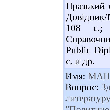
Празький 
Довідник/N
108 с.;
Справочник
Public Dip
с. и др.
Имя:
МА
Вопрос:
Зд
литературу
"Политиче