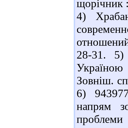
щорічник :
4) Храба
современ
отношений 
28-31. 5
Україно
Зовніш. сп
6) 94397
напрям зо
проблеми