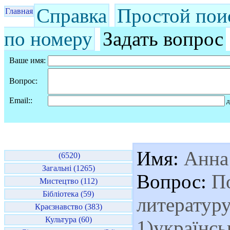
Справка
Простой пои
Главная
по номеру
Задать вопрос
Ваше имя:
Вопрос:
Email::
д
Имя:
Анна 
(6520)
Загальні (1265)
Вопрос:
По
Мистецтво (112)
Бібліотека (59)
литератур
Краєзнавство (383)
Культура (60)
1)українсь