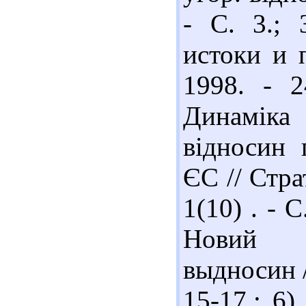
- С. 3.; 
истоки и 
1998. - 2
Динамік
відносин 
ЄС // Стра
1(10) . - 
Новий е
выдносин /
15-17.; 6