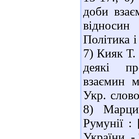
доби взаєм
відносин
Політика і 
7) Кияк Т.
деякі пр
взаємин м
Укр. слово
8) Марци
Румунії : 
України. - 