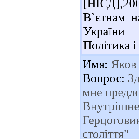
[НІСД],20
В`єтнам н
України 
Політика і 
Имя:
Яков
Вопрос:
Зд
мне предло
Внутрішне 
Герцоговин
століття"