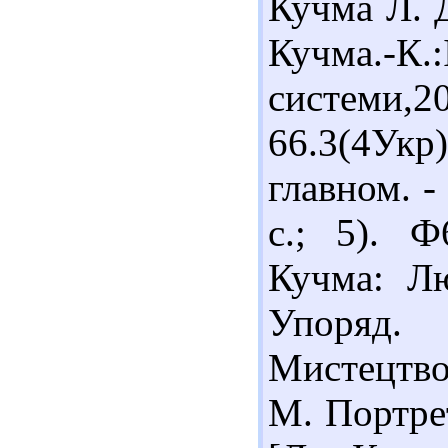
Кучма Л. Д
Кучма.-К.
системи,
66.3(4Ук
главном. -
с.; 5). Ф
Кучма: Лю
Упоряд.
Мистецтво
М. Портрет