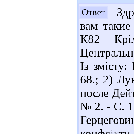
Здра
Ответ
вам такие
К82 Крі
Центрально
Із змісту:
68.; 2) Л
после Дейт
№ 2. - С. 
Герцегов
конфлікту 