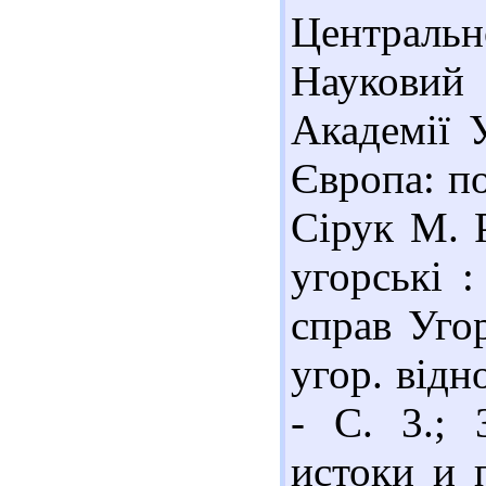
Центральн
Наукови
Академії У
Європа: по
Сірук М. 
угорські :
справ Уго
угор. відно
- С. 3.; 
истоки и 