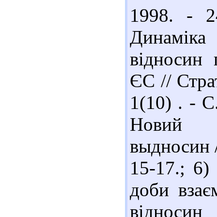
1998. - 2
Динамік
відносин 
ЄС // Стра
1(10) . - 
Новий е
выдносин /
15-17.; 6
доби взаєм
відносин