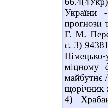
66.4(4Ук
України -
прогнози т
Г. М. Пере
с. 3) 9438
Німецько
міцному ф
майбутнє /
щорічник :
4) Храба