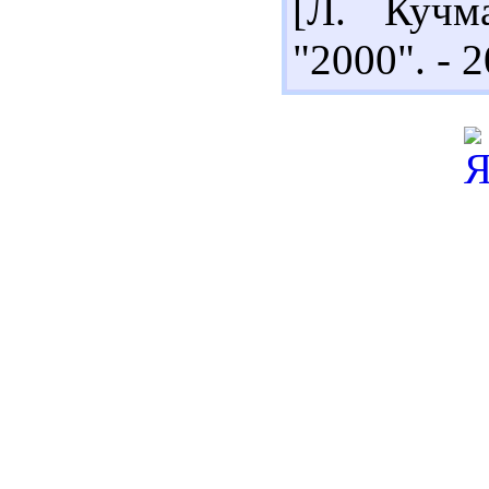
[Л. Кучм
"2000". - 2