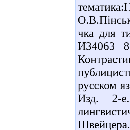
тематик
О.В.Пінськ
чка для ти
И34063 8
Контраст
публицист
русском яз
Изд. 2-е
лингвист
Швейцер