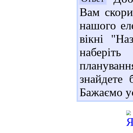
Вам скори
нашого еле
вікні "На
наберіт
плануванн
знайдете б
Бажаємо ус