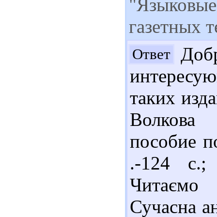
"Языковые
газетных т
Добр
Ответ
интересую
таких изда
Волкова 
пособие по
.-124 с.
Читаємо 
Сучасна а