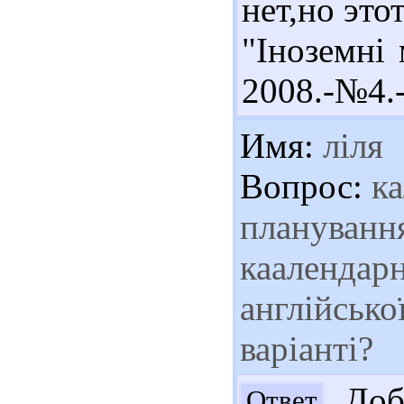
нет,но это
"Іноземні 
2008.-№4.-
Имя:
ліля
Вопрос:
ка
планування
каалендарн
англійсько
варіанті?
Добр
Ответ