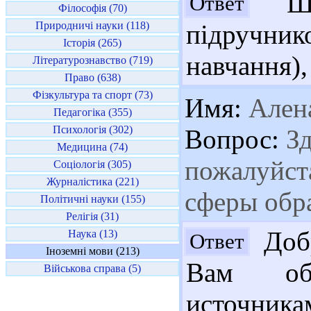
Шан
Ответ
Філософія (70)
Природничі науки (118)
підручник
Історія (265)
навчання),
Літературознавство (719)
Право (638)
Фізкультура та спорт (73)
Имя:
Ален
Педагогіка (355)
Психологія (302)
Вопрос:
Зд
Медицина (74)
пожалуйста
Соціологія (305)
Журналістика (221)
сферы обр
Політичні науки (155)
Релігія (31)
Добр
Наука (13)
Ответ
Іноземні мови (213)
Вам об
Військова справа (5)
источника