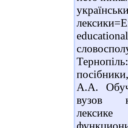
українс
лексики=En
education
словоспо
Терно
посібники
А.А. Обуч
вузов на
лексик
функцион