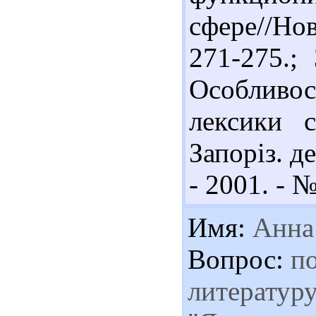
сфере//Нов
271-275.;
Особливос
лексики 
Запоріз. д
- 2001. - №
Имя:
Анна
Вопрос:
по
литературу