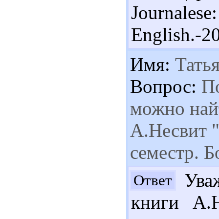
Journale
English.-2
Имя:
Татья
Вопрос:
По
можно най
А.Несвит "
семестр. 
Уваж
Ответ
книги А.