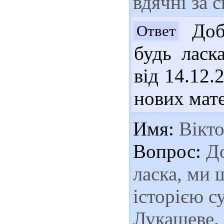
вдячні за 
Добр
Ответ
будь ласк
від 14.12.
нових мате
Имя:
Вікто
Вопрос:
До
ласка, ми 
історією с
Лукашеве.