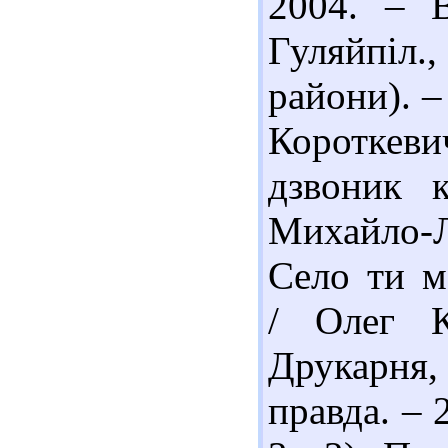
2004. – В
Гуляйпіл
райони). –
Короткеви
дзвоник к
Михайло-Л
Село ти мо
/ Олег К
Друкарня,
правда. – 