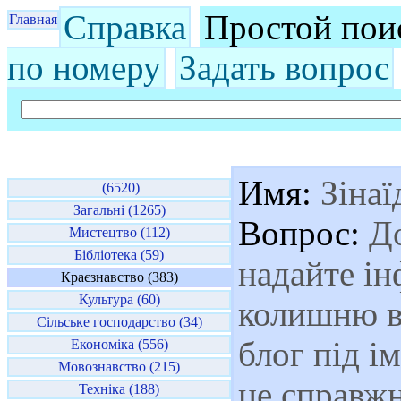
Справка
Простой пои
Главная
по номеру
Задать вопрос
Имя:
Зінаї
(6520)
Загальні (1265)
Вопрос:
До
Мистецтво (112)
Бібліотека (59)
надайте і
Краєзнавство (383)
Культура (60)
колишню вч
Сільське господарство (34)
блог під і
Економіка (556)
Мовознавство (215)
це справжне
Техніка (188)