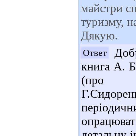
майстри сп
туризму, н
Дякую.
Добр
Ответ
книга А. 
(про 
Г.Сидоре
періодичн
опрацюват
детальну 