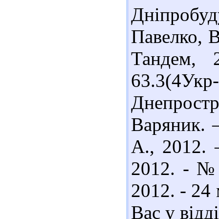
Дніпробу
Павелко, В
Тандем, 
63.3(4Ук
Днепрост
Варяник. –
А., 2012. 
2012. - № 
2012. - 24
Вас у відд