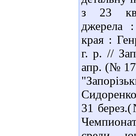
з 23 кві
джерела 
края : Ге
г. р. // З
апр. (№ 17
"Запорізь
Сидоренко]
31 берез.(
Чемпионат
среди ю