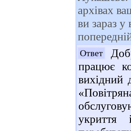
архівах ва
ви зараз у
попередній
Добр
Ответ
працює ко
вихідний д
«Повітрян
обслугову
укриття