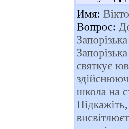
Имя:
Вікто
Вопрос:
До
Запорізька
Запорізька
святкує юв
здійснююч
школа на с
Підкажіть, 
висвітлює