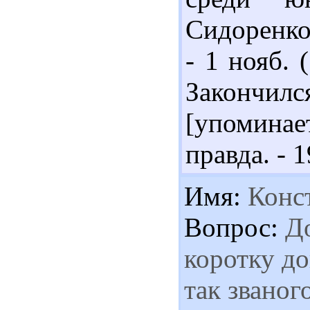
Сидоренко,
- 1 нояб. 
Закончил
[упоминае
правда. - 1
Имя:
Конс
Вопрос:
До
коротку до
так званог