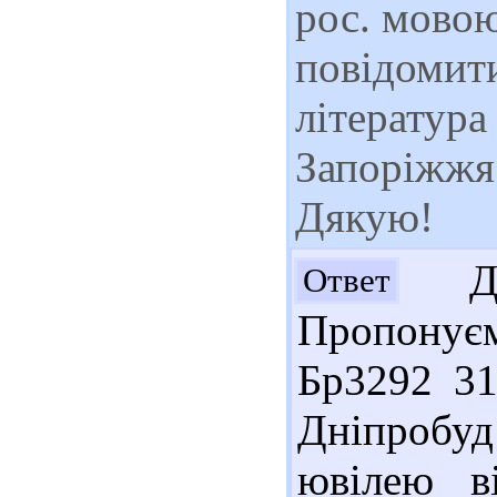
рос. мовою
повідомити
література
Запоріжжя 
Дякую!
Доб
Ответ
Пропонує
Бр3292 31
Дніпробу
ювілею в