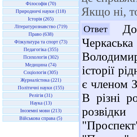
Філософія (70)
Якщо ні, то
Природничі науки (118)
Історія (265)
Доб
Ответ
Літературознавство (719)
Право (638)
Черкаська
Фізкультура та спорт (73)
Педагогіка (355)
Володимир
Психологія (302)
Медицина (74)
історії рі
Соціологія (305)
Журналістика (221)
є членом З
Політичні науки (155)
В різні р
Релігія (31)
Наука (13)
розвідки
Іноземні мови (213)
Військова справа (5)
"Проспект"