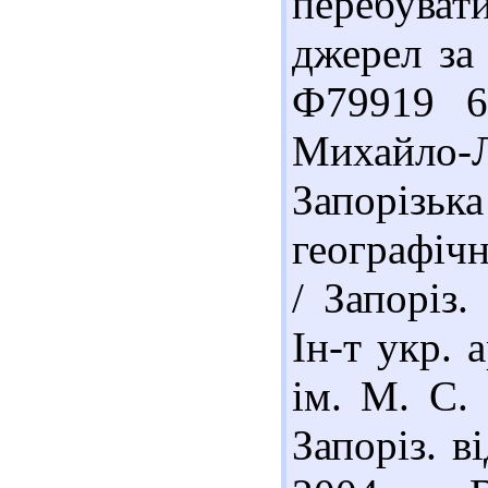
перебуват
джерел за
Ф79919 6
Михайло-Л
Запоріз
географіч
/ Запоріз.
Ін-т укр. 
ім. М. С.
Запоріз. в