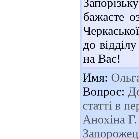
Запорізь
бажаєте о
Черкаської
до відділ
на Вас!
Имя:
Ольг
Вопрос:
До
статті в п
Анохіна Г. 
Запорожець