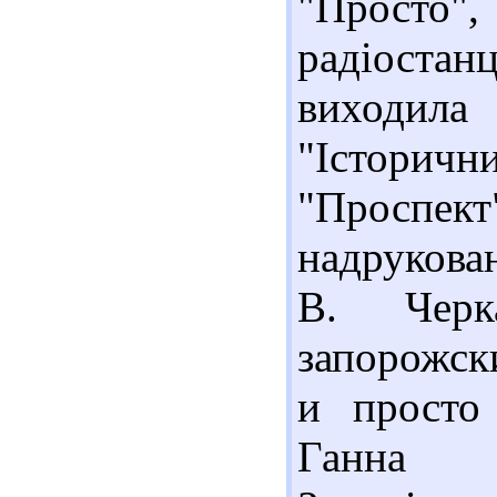
"Просто"
радіостан
виходил
"Історич
"Проспект
надрукован
В. Черк
запорожск
и просто
Ганна В