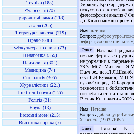
Техніка (188)
України, Кривор. держ. п
искусство как глобальная
Філософія (70)
философский анализ // Фило
Природничі науки (118)
др. Книги можно просмотре
Історія (265)
Имя:
наташа
Літературознавство (719)
Вопрос:
доброе утро1пожа
Право (638)
реферат,сообщение на тем
Фізкультура та спорт (73)
Ответ
Наташа! Предлага
Педагогіка (355)
новые формы сотрудниче
информации в современно
Психологія (302)
78.3 М67 Митчелл Э.М.
Медицина (74)
Науч.ред.пер.Я.Л.Шрайб
сост.Е.И.Кузьмин, М.Н.У
Соціологія (305)
вузов/Отв.ред. О.Бороди
Журналістика (221)
технологии в библиотечно
Політичні науки (155)
потреба та етапи становле
Вісник Кн. палати.- 2009.-
Релігія (31)
Наука (13)
Имя:
Наташа
Вопрос:
доброе утро!может
Іноземні мови (213)
Х.:основа,1993.-196с?
Військова справа (5)
Ответ
Наташа! В наше