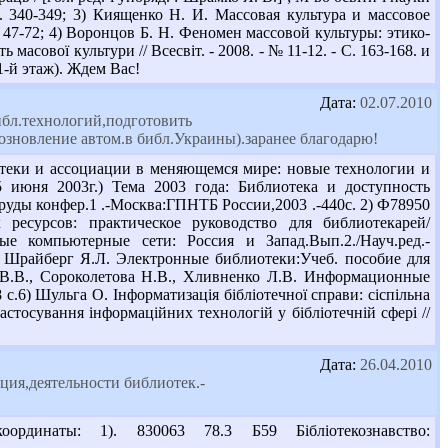
С. 340-349; 3) Киященко Н. И. Массовая культура и массовое
. 47-72; 4) Воронцов Б. Н. Феномен массовой культуры: этико-
масової культури // Всесвіт. - 2008. - № 11-12. - С. 163-168. и
1-й этаж). Ждем Вас!
Дата:
02.07.2010
ибл.технологий,подготовить
озновление автом.в библ.Украины).заранее благодарю!
теки и ассоциации в меняющемся мире: новые технологии и
 июня 2003г.) Тема 2003 года: Библиотека и доступность
руды конфер.1 .-Москва:ГПНТБ России,2003 .-440с. 2) Ф78950
ресурсов: практическое руководство для библиотекарей/
ные компьютерные сети: Россия и Запад.Вып.2./Науч.ред.-
И., Шрайберг Я.Л. Электронные библиотеки:Учеб. пособие для
в В.В., Сороколетова Н.В., Хливненко Л.В. Информационные
.6) Шульга О. Інформатизація бібліотечної справи: сіспільна
Застосування інформаційних технологій у бібліотечній сфері //
Дата:
26.04.2010
ция,деятельности библиотек.-
динаты: 1). 830063 78.3 Б59 Бібліотекознавство: