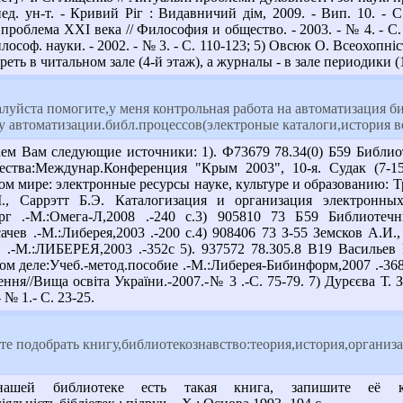
ед. ун-т. - Кривий Ріг : Видавничий дім, 2009. - Вип. 10. - 
 проблема XXI века // Философия и общество. - 2003. - № 4. - С
соф. науки. - 2002. - № 3. - С. 110-123; 5) Овсюк О. Всеохопність 
ть в читальном зале (4-й этаж), а журналы - в зале периодики (
луйста помогите,у меня контрольная работа на автоматизация б
у автоматизации.библ.процессов(электроные каталоги,история в
ем Вам следующие источники: 1). Ф73679 78.34(0) Б59 Библио
ства:Междунар.Конференция "Крым 2003", 10-я. Судак (7-15
м мире: электронные ресурсы науке, культуре и образованию: Т
, Саррэтт Б.Э. Каталогизация и организация электронных 
ерг .-М.:Омега-Л,2008 .-240 с.3) 905810 73 Б59 Библиотеч
сачев .-М.:Либерея,2003 .-200 с.4) 908406 73 З-55 Земсков А.
н .-М.:ЛИБЕРЕЯ,2003 .-352с 5). 937572 78.305.8 В19 Василье
м деле:Учеб.-метод.пособие .-М.:Либерея-Бибинформ,2007 .-368 с
ння//Вища освіта України.-2007.-№ 3 .-С. 75-79. 7) Дурєєва Т. 
 № 1.- С. 23-25.
е подобрать книгу,библиотекознавство:теория,история,организа
й библиотеке есть такая книга, запишите её коор