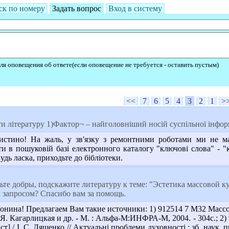
ск по номеру
Задать вопрос
Вход в систему
ля оповещения об ответе(если оповещение не требуется - оставить пустым)
<<
7
6
5
4
3
2
1
>
 літературу 1)Фактор¬ – найголовніший носій суспільної інформ
стино! На жаль, у зв'язку з ремонтними роботами ми не ма
 в пошуковій базі електронного каталогу "ключові слова" - "к
удь ласка, приходьте до бібліотеки.
ьте добры, подскажите литературу к теме: "Эстетика массовой к
м запросом? Спасибо вам за помощь.
нина! Предлагаем Вам такие источники: 1) 912514 7 М32 Массовая 
 Я. Кагарлицкая и др. - М. : Альфа-М:ИНФРА-М, 2004. - 304с.; 2)
] / І. С. Лященко // Актуальні проблеми духовності : зб. наук. пра