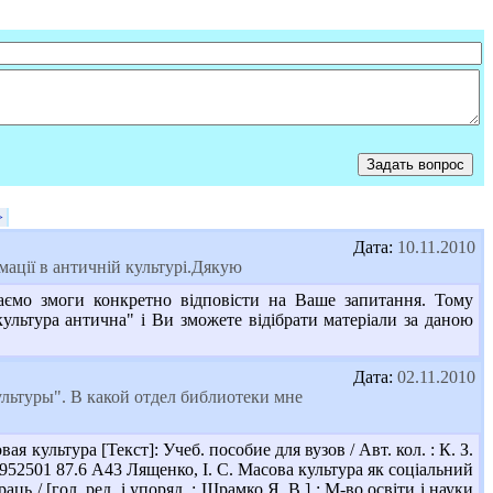
>
Дата:
10.11.2010
ації в античній культурі.Дякую
ємо змоги конкретно відповісти на Ваше запитання. Тому
ультура антична" і Ви зможете відібрати матеріали за даною
Дата:
02.11.2010
ультуры". В какой отдел библиотеки мне
культура [Текст]: Учеб. пособие для вузов / Авт. кол. : К. З.
 952501 87.6 А43 Лященко, І. С. Масова культура як соціальний
ць / [гол. ред. і упоряд. : Шрамко Я. В.] ; М-во освіти і науки