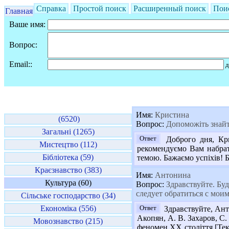
Справка
Простой поиск
Расширенный поиск
Пои
Главная
Ваше имя:
Вопрос:
Email::
д
Имя:
Кристина
(6520)
Вопрос:
Допоможіть знайти
Загальні (1265)
Ответ
Доброго дня, Кри
Мистецтво (112)
рекомендуємо Вам набрати
Бібліотека (59)
темою. Бажаємо успіхів! Б
Краєзнавство (383)
Имя:
Антонина
Культура (60)
Вопрос:
Здравствуйте. Буд
следует обратиться с мои
Сільське господарство (34)
Економіка (556)
Ответ
Здравствуйте, Анто
Акопян, А. В. Захаров, С.
Мовознавство (215)
феномен XX століття [Текст