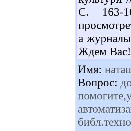
С. 163-
просмотрет
а журналы 
Ждем Вас!
Имя:
ната
Вопрос:
до
помогите,у
автоматиз
библ.техн