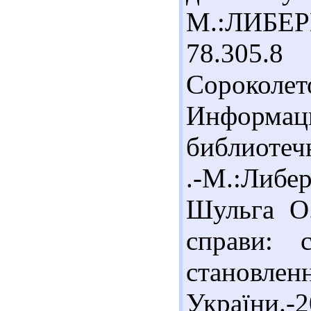
М.:ЛИБЕР
78.305.
Сороколе
Информа
библиотеч
.-М.:Либе
Шульга О.
справи: 
станов
України.