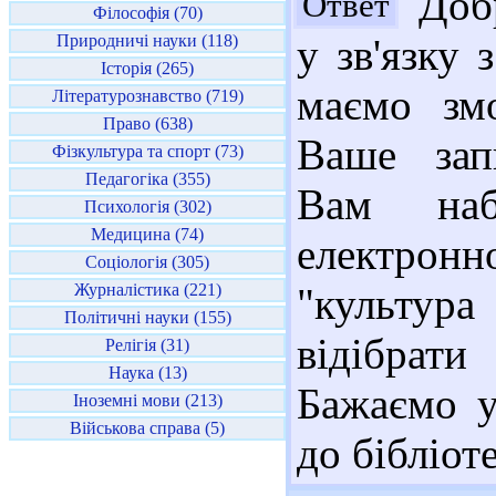
Добр
Ответ
Філософія (70)
Природничі науки (118)
у зв'язку
Історія (265)
маємо змо
Літературознавство (719)
Право (638)
Ваше зап
Фізкультура та спорт (73)
Педагогіка (355)
Вам наб
Психологія (302)
Медицина (74)
електронно
Соціологія (305)
Журналістика (221)
"культур
Політичні науки (155)
відібрати
Релігія (31)
Наука (13)
Бажаємо у
Іноземні мови (213)
Військова справа (5)
до бібліот