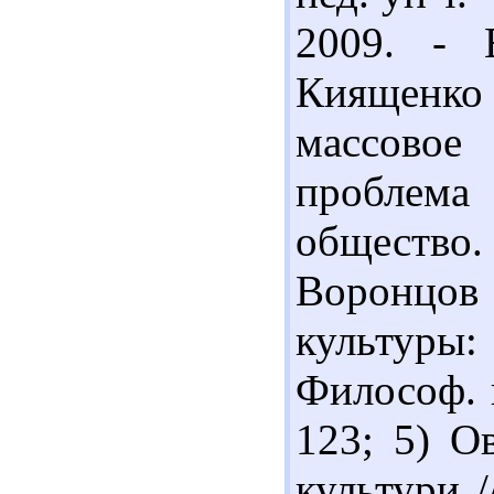
2009. - 
Киященко
массовое
проблема
общество. 
Воронцов
культуры:
Философ. н
123; 5) О
культури /