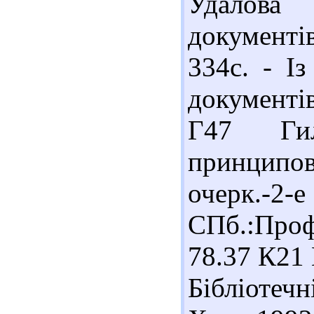
Удалова
документі
334с. - Із
документів
Г47 Гил
принципо
очерк
СПб.:Профе
78.37 К21 
Бібліотечн