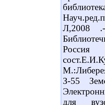
библиотек
Науч.ред.
Л,2008 .
Библиоте
Россия и
сост.Е.И
М.:Либере
З-55 Зем
Электронн
для вузо