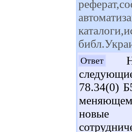
реферат,с
автоматиз
каталоги,и
библ.Укра
Нат
Ответ
следующи
78.34(0) 
меняющемс
но
сотруднич