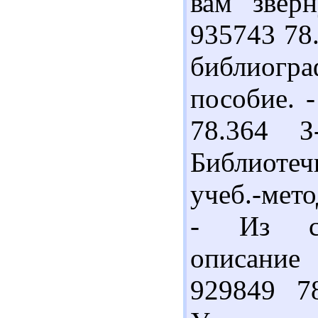
вам зверн
935743 78
библиогра
пособие. -
78.364 З
Библиоте
учеб.-мето
- Из сод
описание 
929849 7