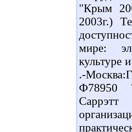
"Крым 200
2003г.) Т
доступнос
мире: эл
культуре 
.-Москва:
Ф78950 
Саррэтт
организа
практич