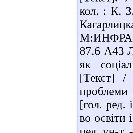
кол. : К. 
Кагарлиц
М:ИНФРА-М
87.6 А43 Л
як соціа
[Текст] /
проблеми д
[гол. ред.
во освіти 
пед. ун-т.