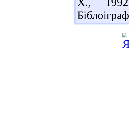
Х., 199
Біблоіграф