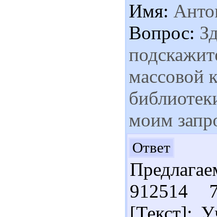
Имя:
Анто
Вопрос:
Зд
подскажите
массовой к
библиотеки
моим запр
Здр
Ответ
Предлага
912514 
[Текст]: У