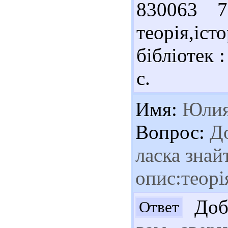
830063 78
теорія,істо
бібліотек 
с.
Имя:
Юли
Вопрос:
До
ласка знай
опис:теорі
Добр
Ответ