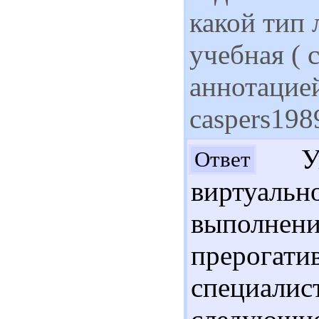
какой тип 
учебная (
аннотацией
caspers198
Ува
Ответ
виртуальн
выполнени
прерога
специал