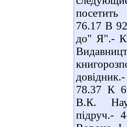
следующ
посетить 
76.17 В 9
до" Я".- К
Видавн
книгороз
довідник.
78.37 К 6
В.К. Нау
підруч.- 4