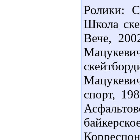
Ролики: С
Школа скей
Вече, 200
Мацукеви
скейтбор
Мацукевич
спорт, 198
Асфальтов
байкер
Корреспонд