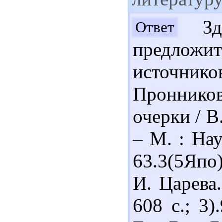
Здр
Ответ
предложи
источник
Проннико
очерки / В
– М. : Нау
63.3(5Япо
И. Царева
608 с.; 3