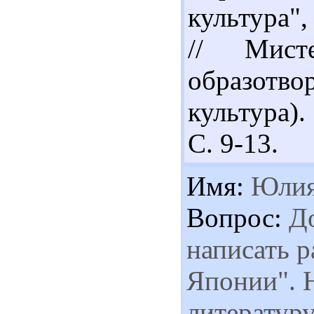
культура",
// Мист
образот
культура).
С. 9-13.
Имя:
Юли
Вопрос:
До
написать р
Японии". Н
литератур