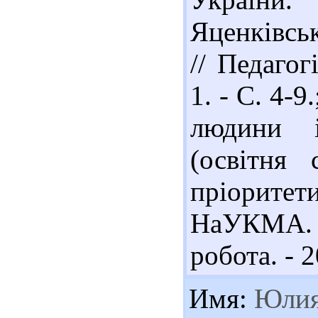
Яценківсь
// Педагог
1. - С. 4-9
людини і
(освітня
пріоритет
НаУКМА. 
робота. - 2
Имя:
Юли