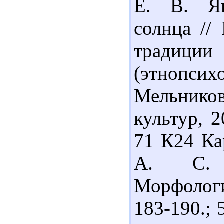
Е. В. Яп
солнца //
тради
(этнопсих
Мельников
культур, 2
71 К24 Ка
А. С. О
Морфологи
183-190.; 