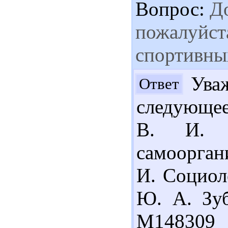
Вопрос:
До
пожалуйст
спортивны
Уваж
Ответ
следующее
В. И. С
самоорган
И. Социол
Ю. А. Зуб
М148309 