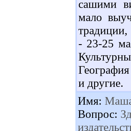
сашими ви
мало выуч
традиции, 
- 23-25 ма
Культур
География 
и другие.
Имя:
Маш
Вопрос:
Зд
издательст