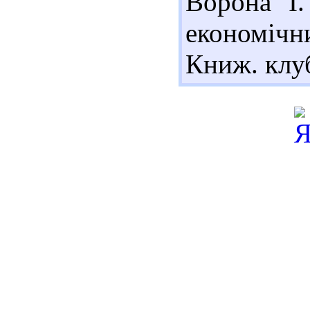
Ворона І.
економічн
Книж. клуб