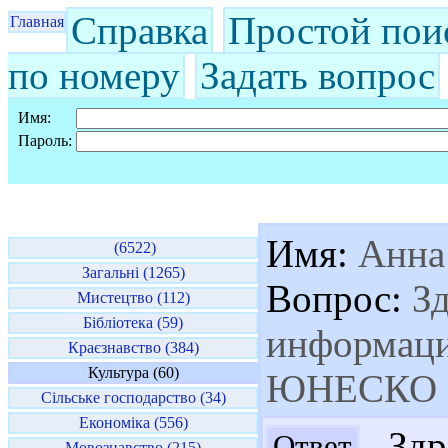
Справка
Простой пои
Главная
по номеру
Задать вопрос
Имя:
Пароль:
Имя:
Анна
(6522)
Загальні (1265)
Вопрос:
Зд
Мистецтво (112)
Бібліотека (59)
информаци
Краєзнавство (384)
Культура (60)
ЮНЕСКО
Сільське господарство (34)
Економіка (556)
Здра
Ответ
Мовознавство (215)