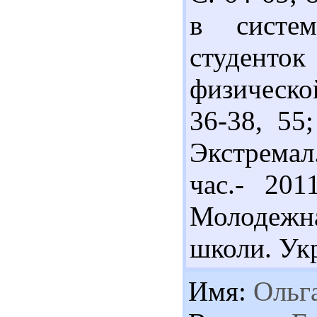
в систем
студент
физическо
36-38, 55
Экстремал
час.- 201
Молодежн
школи. Укр
Имя:
Ольг