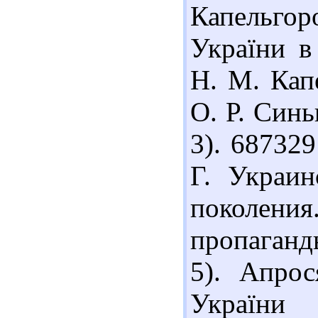
Капельгор
України в 
Н. М. Кап
О. Р. Синь
3). 68732
Г. Украин
поколен
пропаганды
5). Апрос
України 