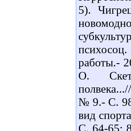
5). Чигр
новомодн
субкуль
психосоц
работы.- 2
О. Скет
полвека...
№ 9.- С. 9
вид спорта
С. 64-65; 