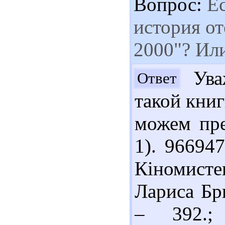
Вопрос:
Ес
история о
2000"? Ил
Уваж
Ответ
такой книг
можем пре
1). 96694
Кіномистец
Лариса Брю
– 392.;