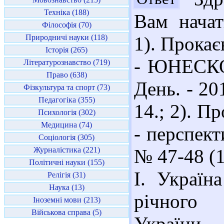
Техніка (188)
Вам начат
Філософія (70)
Природничі науки (118)
1). Прокає
Історія (265)
- ЮНЕСКО.
Літературознавство (719)
Право (638)
День. - 201
Фізкультура та спорт (73)
Педагогіка (355)
14.; 2). 
Психологія (302)
Медицина (74)
- перспект
Соціологія (305)
Журналістика (221)
№ 47-48 (18
Політичні науки (155)
І. Украї
Релігія (31)
Наука (13)
річного 
Іноземні мови (213)
Військова справа (5)
України.