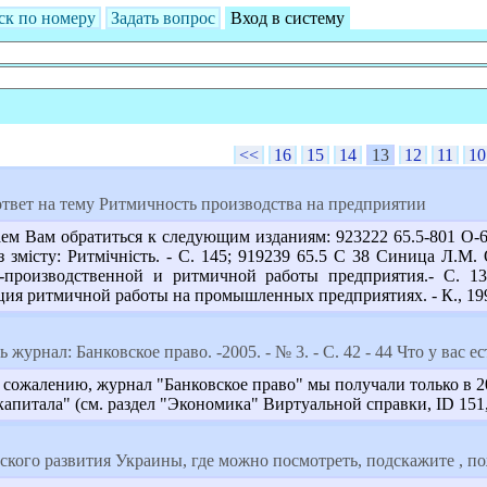
ск по номеру
Задать вопрос
Вход в систему
<<
16
15
14
13
12
11
10
твет на тему Ритмичность производства на предприятии
ем Вам обратиться к следующим изданиям: 923222 65.5-801 О-64 
 - Із змісту: Ритмічність. - С. 145; 919239 65.5 С 38 Синица Л.М
-производственной и ритмичной работы предприятия.- С. 13
ия ритмичной работы на промышленных предприятиях. - К., 1990
 журнал: Банковское право. -2005. - № 3. - С. 42 - 44 Что у вас е
 сожалению, журнал "Банковское право" мы получали только в 200
капитала" (см. раздел "Экономика" Виртуальной справки, ID 151,
ского развития Украины, где можно посмотреть, подскажите , п