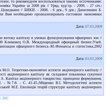
тапе, то рекомендуем воспользоваться такими источниками:
іка України за 2008 рік // Уряд. кур`єр. - 2009. - 27 січ.;
Цхведиани // БИКИ. - 2008. - 6 дек., 9 дек.; Данилишин Б.
сли Вам необходимо проанализировать состояние экономики
Дата:
07.03.2009
 витоку капіталу в умовах функціонування офшорних зон //
2 К49 Климовец О.В. Международный офшорный бизнес:Учеб.
рганизация офшорного бизнеса.-М.:Финансы и статистика,2002
Дата:
03.03.2009
М.О. Теоретико-економічні аспекти акціонерного капіталу //
сті акціонерного капіталу як складової показника сукупної
єв А. Капітал акціонерного товариства: принципи формування,
2. - №7-8. - С. 41-45.;Міщенко В.І. Методологічні аспекти
інський М.Е. Еволюція теорій структури капіталу акціонерних
>>