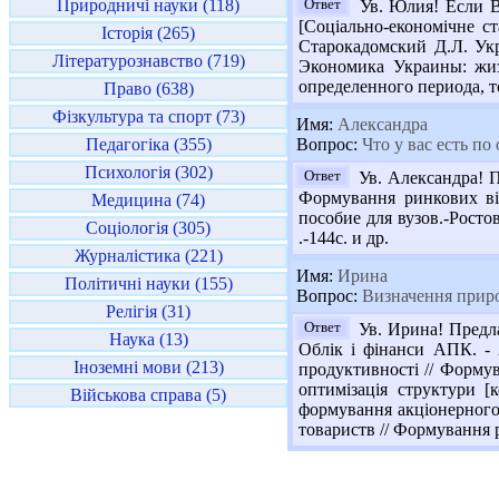
Природничі науки (118)
Ответ
Ув. Юлия! Если В
[Соціально-економічне ст
Історія (265)
Старокадомский Д.Л. Укр
Літературознавство (719)
Экономика Украины: жиз
определенного периода, т
Право (638)
Фізкультура та спорт (73)
Имя:
Александра
Педагогіка (355)
Вопрос:
Что у вас есть п
Психологія (302)
Ответ
Ув. Александра! П
Формування ринкових ві
Медицина (74)
пособие для вузов.-Рост
Соціологія (305)
.-144с. и др.
Журналістика (221)
Имя:
Ирина
Політичні науки (155)
Вопрос:
Визначення приро
Релігія (31)
Ответ
Ув. Ирина! Предла
Наука (13)
Облік і фінанси АПК. - 
Іноземні мови (213)
продуктивності // Формув
оптимізація структури [
Військова справа (5)
формування акціонерного 
товариств // Формування ри