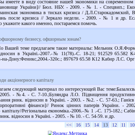
ы имеете в виду состояние нашей экономики на современном э
ановище України]// Бюл. НБУ. - 2009. - № 1. - Спецвип.; Економ
аинская экономика в тисках кризиса / Д.Л.Старокадомский, В.
нь после кризиса // Зеркало недели. - 2009. - № 1 и др. Е
о укажите какого именно, постараемся помочь.
о офшорному бизнесу, офшорным зонам?
о Вашей теме предлагаем такие материалы: Мельник О.Я.Форми
дносин в Україні.-2007.-№ 11(78).-С. 18-21; 912529 65.58
ов-на-Дону:Феникс,2004.-320с.; 897679 65.58 К12 Кабир Л.С. О
ди акціонерного капіталу
гаем следующий материал по интересующей Вас теме:Базалєєва 
2005. - №4. - С. 7-10.;Буляндра Л.О. Підвищення продуктивно
ання ринк. відносин в Україні. - 2003. - №2. - С. 57-63.; Гані
корпоративні фінанси]// Ринок цінних паперів України. - 200
капіталу//Регіональна економіка.-2006.-№ 1 .-С. 175-182.; Саб
нк. відносин в Україні. - 2005. - № 10. - С. 54-59. и др.
<<
16
15
14
13
12
11
10