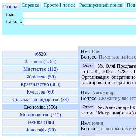
Справка
Простой поиск
Расширенный поиск
Пои
Главная
Имя:
Пароль:
Имя:
Оля
(6520)
Вопрос:
Помогите найти о
Загальні (1265)
Ответ
Ув. Оля! Предлага
Мистецтво (112)
ін.). - К., 2006. - 528с.
Бібліотека (59)
Организация оперативно
планирование и организац
Краєзнавство (383)
Культура (60)
Имя:
Александра
Вопрос:
Скажите у вас есть
Сільське господарство (34)
Економіка (556)
Ответ
Ув. Александра! К
к теме "Миграция(отток) 
Мовознавство (215)
Техніка (188)
Имя:
юлия
Вопрос:
анализ экономиче
Філософія (70)