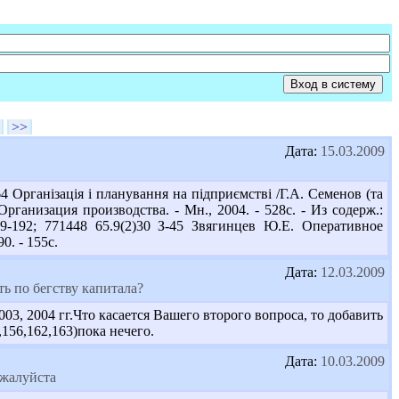
>>
Дата:
15.03.2009
Організація і планування на підприємстві /Г.А. Семенов (та
. Организация производства. - Мн., 2004. - 528с. - Из содерж.:
9-192; 771448 65.9(2)30 З-45 Звягинцев Ю.Е. Оперативное
. - 155с.
Дата:
12.03.2009
сть по бегству капитала?
3, 2004 гг.Что касается Вашего второго вопроса, то добавить
156,162,163)пока нечего.
Дата:
10.03.2009
ожалуйста