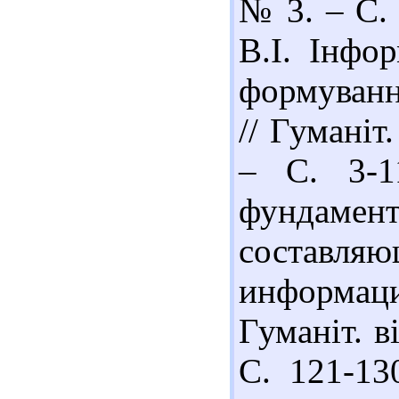
№ 3. – С. 
В.І. Інфо
формуванн
// Гуманіт
– С. 3-1
фундам
составл
информа
Гуманіт. в
С. 121-13