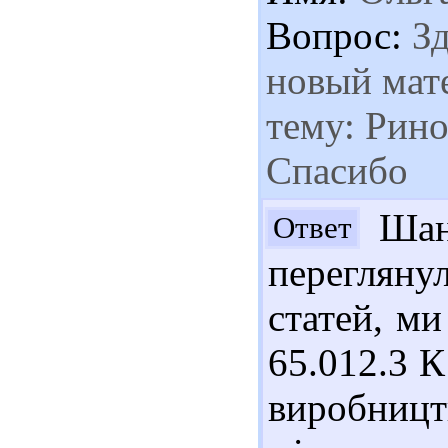
Вопрос:
Зд
новый мат
тему: Рино
Спасибо
Шано
Ответ
переглян
статей, ми
65.012.3 К
виробниц