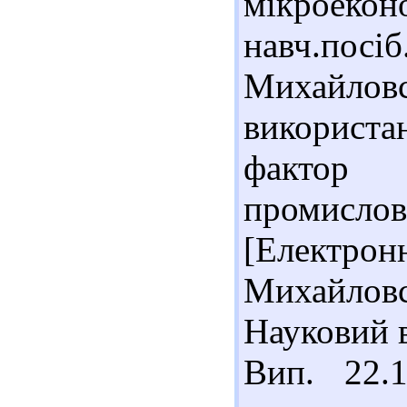
мікроеконо
навч.посіб.
Михайлов
використа
фактор
промис
[Електр
Михайловс
Науковий в
Вип. 22.