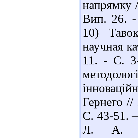
напрямку /
Вип. 26. -
10) Таво
научная ка
11. - С. 3
методоло
інновацій
Гернего //
С. 43-51. –
Л. А. М