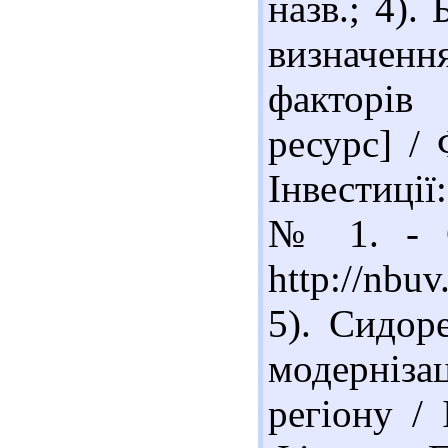
назв.; 4).
визначення
факторів
ресурс] /
Інвестиції
№ 1. - С
http://nbu
5). Сидор
модерніза
регіону / 