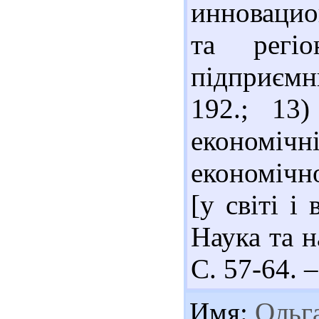
инновацио
та регіо
підприємни
192.; 13
економіч
економічно
[у світі і
Наука та н
С. 57-64. –
Имя:
Ольг