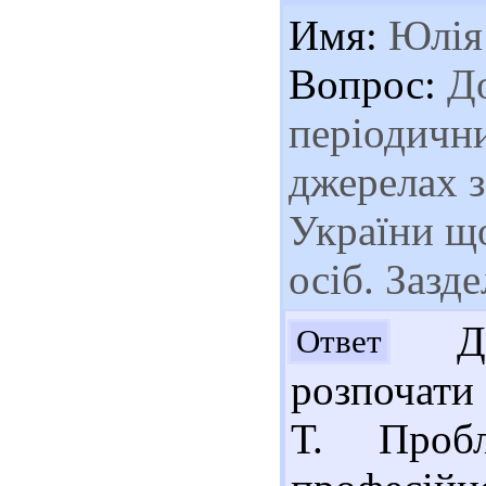
Имя:
Юлія
Вопрос:
До
періодични
джерелах з
України щ
осіб. Зазд
Доб
Ответ
розпочати 
Т. Пробл