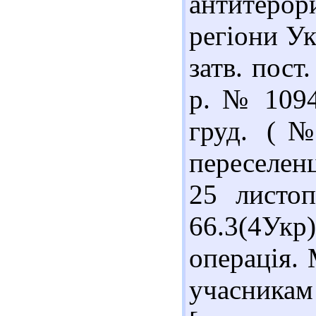
антитеро
регіони Ук
затв. пост
р. № 1094 
груд. (№
переселенц
25 листо
66.3(4Ук
операція. 
учасникам