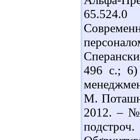
65.524.
Современ
персоналом
Сперанский
496 с.; 6
менеджмен
М. Поташн
2012. – №
подстроч.