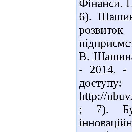
Фінанси. П
6). Шаши
розвиток
підприємс
В. Шашина,
- 2014. -
доступу:
http://nbu
; 7). Б
інноваці