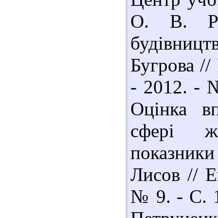
О. В. Ри
будівниц
Бугрова //
- 2012. - 
Оцінка в
сфері ж
показники 
Лисов // Е
№ 9. - С. 1