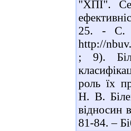
"ХПІ". Се
ефективні
25. - С.
http://nbu
; 9). Бі
класифік
роль їх п
Н. В. Біл
відносин в
81-84. – Бі