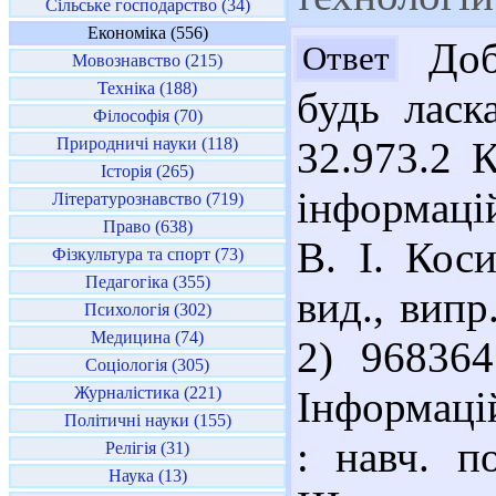
Сільське господарство (34)
Економіка (556)
Добр
Ответ
Мовознавство (215)
Техніка (188)
будь ласк
Філософія (70)
Природничі науки (118)
32.973.2 
Історія (265)
інформацій
Літературознавство (719)
Право (638)
В. І. Кос
Фізкультура та спорт (73)
Педагогіка (355)
вид., випр
Психологія (302)
Медицина (74)
2) 968364
Соціологія (305)
Журналістика (221)
Інформацій
Політичні науки (155)
: навч. п
Релігія (31)
Наука (13)