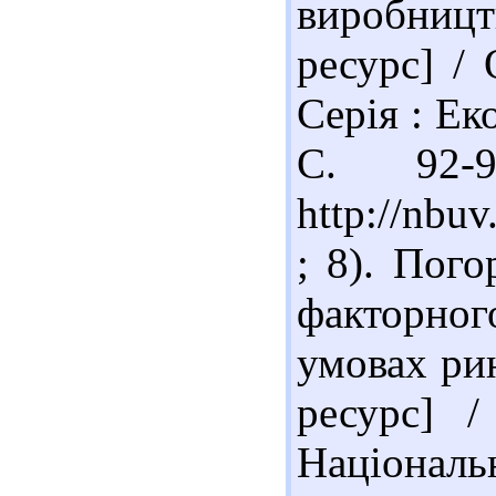
виробницт
ресурс] /
Серія : Ек
С. 92-
http://nb
; 8). Пог
факторно
умовах ри
ресурс] /
Національ