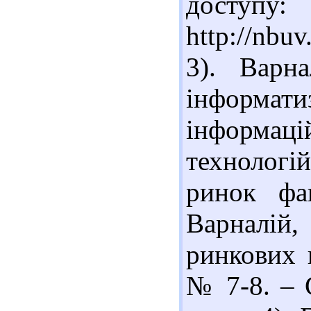
доступу:
http://nbu
3). Варн
інформа
інформаці
технологі
ринок фа
Варналій,
ринкових 
№ 7-8. – С