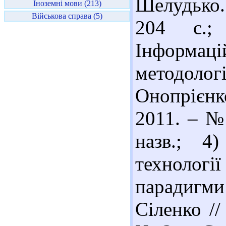
Шелудько. 
Іноземні мови (213)
Військова справа (5)
204 с.;
Інформац
методологі
Онопрієнко
2011. – № 
назв.; 4
технологі
парадигми
Сіленко //