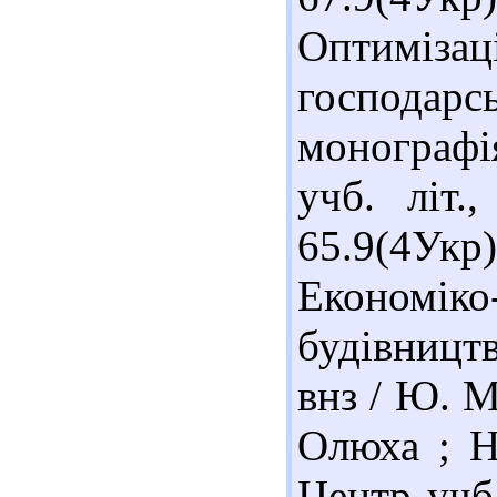
Оптимізац
господар
монографі
учб. літ.
65.9(4У
Економіко
будівництв
внз / Ю. М
Олюха ; На
Центр учб.