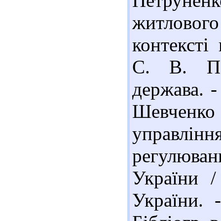
Петруненк
житловог
контексті
С. В. Пе
держава. -
Шевченко
управлін
регулюва
України /
України. 