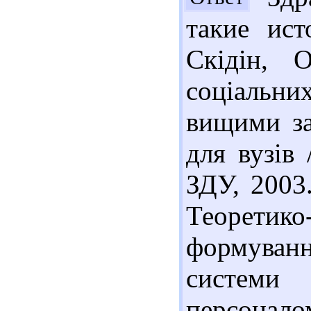
такие ист
Скідін, 
соціальн
вищими за
для вузів 
ЗДУ, 2003.
Теоретик
формуван
системи 
персонал