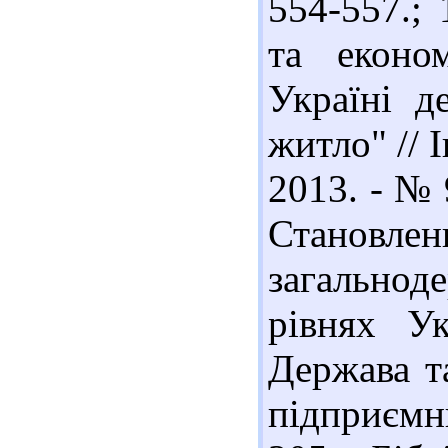
554-557.; 
та економ
Україні д
житло" // І
2013. - № 
Становлен
загальнод
рівнях У
Держава та
підприємни