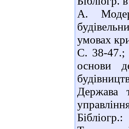
Бібліогр. 
А. Модер
будівель
умовах кри
С. 38-47.
основи д
будівництв
Держава т
управління
Бібліогр.