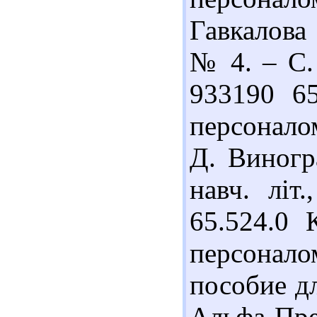
Гавкалова
№ 4. – С. 
933190 65
персоналом
Д. Виногра
навч. літ
65.524.0 
персонало
пособие дл
Альфа-Пре