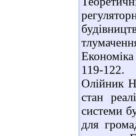
Теорети
регулят
будівницт
тлумаченн
Економіка 
119-122. 
Олійник Н
стан реал
системи б
для грома