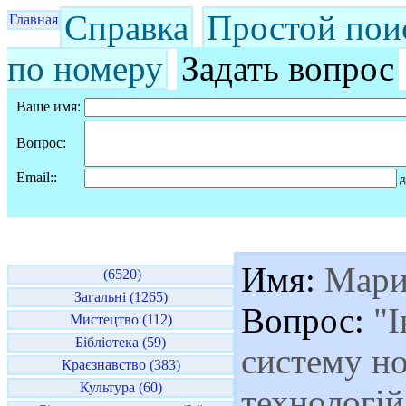
Справка
Простой пои
Главная
по номеру
Задать вопрос
Ваше имя:
Вопрос:
Email::
д
Имя:
Мари
(6520)
Загальні (1265)
Вопрос:
"І
Мистецтво (112)
Бібліотека (59)
систему н
Краєзнавство (383)
Культура (60)
технологій