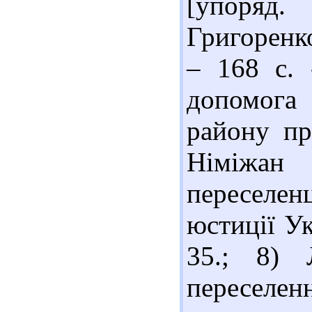
[упоряд.
Григоренко
– 168 с. 
допомога
району пр
Німіжан 
переселен
юстиції Ук
35.; 8) 
переселе