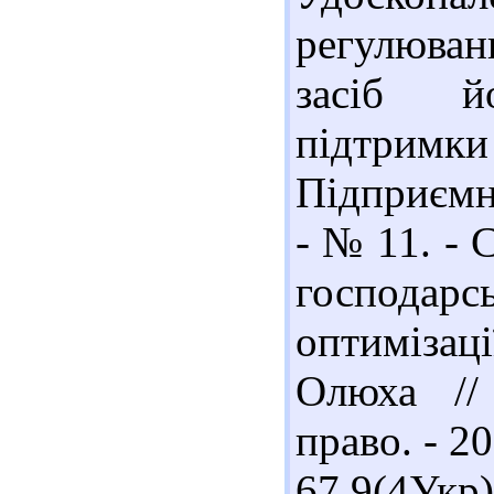
регулюванн
засіб й
підтр
Підприємни
- № 11. - 
господарс
оптимізаці
Олюха //
право. - 20
67.9(4У