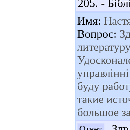
205. - Біблі
Имя:
Наст
Вопрос:
Зд
литератур
Удосконале
управлінні
буду работ
такие исто
большое з
Здра
Ответ