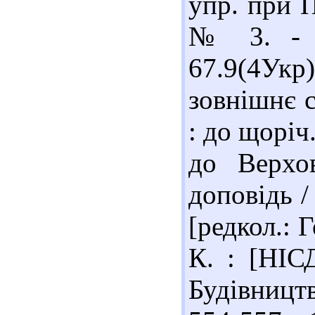
упр. при П
№ 3. - С
67.9(4Ук
зовнішнє 
: до щоріч
до Верхов
доповідь /
[редкол.: 
К. : [НІСД
Будівництво