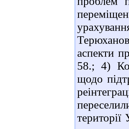
проблем п
переміщ
урахуванн
Терюхано
аспекти пр
58.; 4) К
щодо підтр
реінтегр
переселил
території 