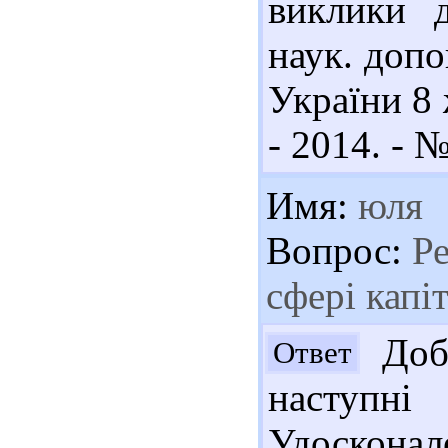
виклики д
наук. допо
України 8 
- 2014. - №
Имя:
юля
Вопрос:
Ре
сфері капі
Добр
Ответ
наступн
Удоско