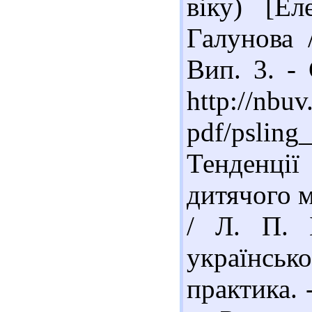
віку) [Е
Галунова /
Вип. 3. -
http://nbuv
pdf/psling
Тенденц
дитячого 
/ Л. П. 
українсь
практика. 