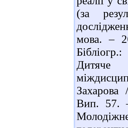
реалії у с
(за резул
досліджен
мова. – 
Бібліогр.:
Дитяче
міждисцип
Захарова 
Вип. 57. 
Молодіж