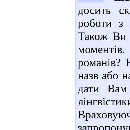
досить ск
роботи з 
Також Ви 
моментів
романів? 
назв або н
дати Вам 
лінгвісти
Враховую
запропону