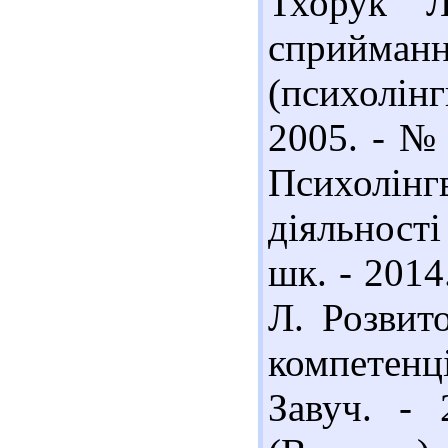
Тхорук Л
сприй
(психолінг
2005. - № 
Психолінг
діяльності
шк. - 2014
Л. Розвит
компетенц
Завуч. -