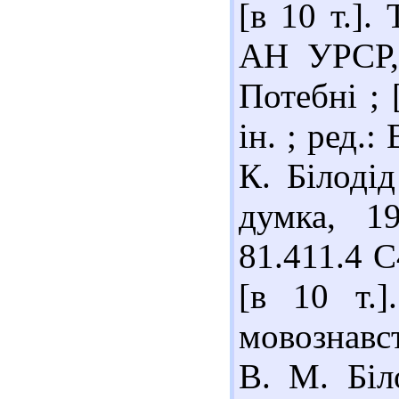
[в 10 т.].
АН УРСР, 
Потебні ; 
ін. ; ред.:
К. Білодід
думка, 1
81.411.4 С
[в 10 т.
мовознавст
В. М. Біл