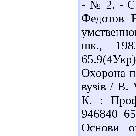
- № 2. - С
Федотов В
умственно
шк., 198
65.9(4Ук
Охорона пр
вузів / В.
К. : Проф
946840 65
Основи ох