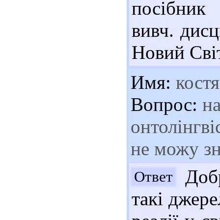
посібник
вивч. дисц
Новий Світ
Имя:
костя
Вопрос:
на
онтолінгві
не можу з
Добр
Ответ
такі джере