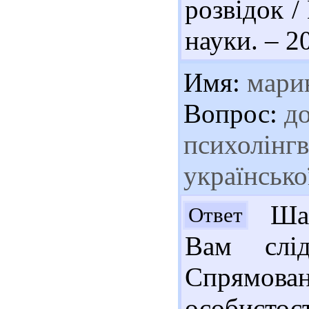
розвідок /
науки. – 2
Имя:
мари
Вопрос:
до
психолінгв
українсько
Шан
Ответ
Вам слід
Спрямова
особистост