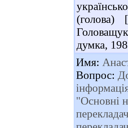
українсько
(голова) 
Головащук 
думка, 198
Имя:
Анаст
Вопрос:
До
інформація
"Основні н
перекладач
перекладач