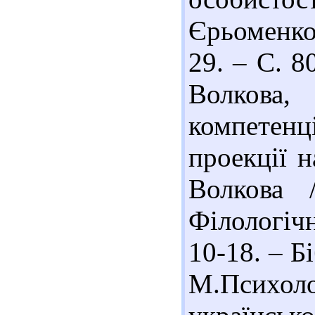
Єрьоменко 
29. – С. 80
Волкова
компетен
проекції н
Волкова 
Філологіч
10-18. – Бі
М.Психол