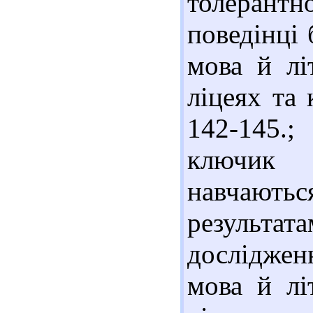
толерантн
поведінці 
мова й літ
ліцеях та 
142-145.;
ключик 
навчаються
результа
досліджен
мова й літ