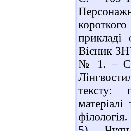
Персонаж
короткого 
прикладі 
Вісник ЗНУ
№ 1. – С.
Лінгвости
тексту: 
матеріалі 
філологія.
5) Чуян