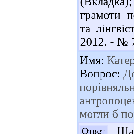
(Вкладка
грамоти п
та лінгвіс
2012. - № 7
Имя:
Кате
Вопрос:
До
порівняльн
антропоцен
могли б п
Шан
Ответ