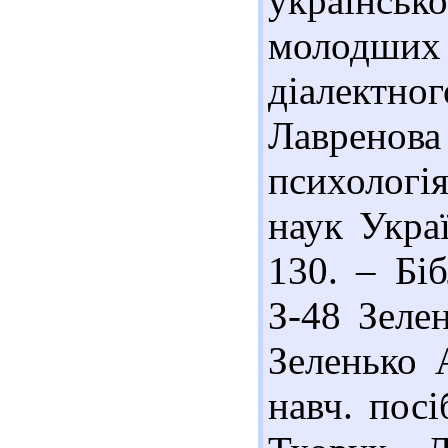
українськ
молодш
діалектно
Лаврен
психологія
наук Укра
130. – Біб
З-48 Зелен
Зеленько 
навч. посі