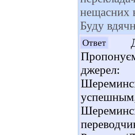
нещасних в
Буду вдячн
Доб
Ответ
Пропонуєм
джерел:
Шеремин
успешным
Шереминс
переводч