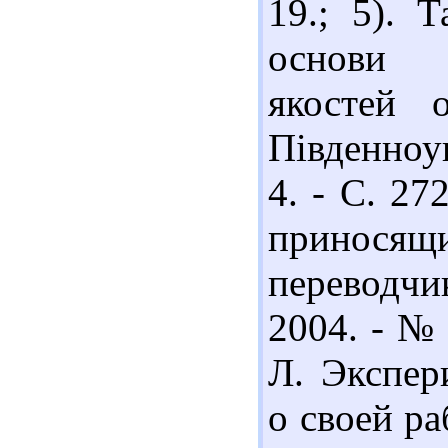
19.; 5). 
основи 
якостей о
Південноук
4. - С. 27
принося
переводчи
2004. - № 
Л. Экспер
о своей ра