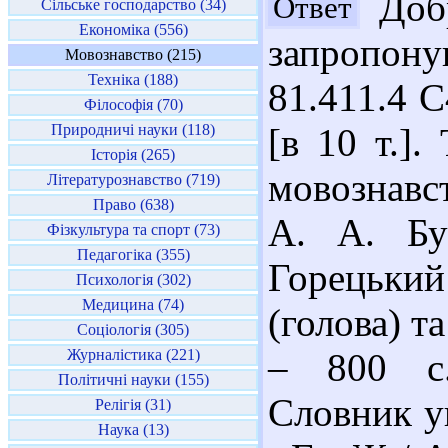
Добр
Ответ
Сільське господарство (34)
Економіка (556)
запропону
Мовознавство (215)
Техніка (188)
81.411.4 С
Філософія (70)
Природничі науки (118)
[в 10 т.].
Історія (265)
мовознавст
Літературознавство (719)
Право (638)
А. А. Бу
Фізкультура та спорт (73)
Педагогіка (355)
Горецький 
Психологія (302)
Медицина (74)
(голова) та
Соціологія (305)
Журналістика (221)
– 800 с.
Політичні науки (155)
Словник ук
Релігія (31)
Наука (13)