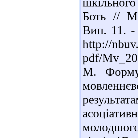
шкільного 
Боть // М
Вип. 11. -
http://nbuv
pdf/Mv_20
М. Форму
мовленнєво
результа
асоціатив
молодшого