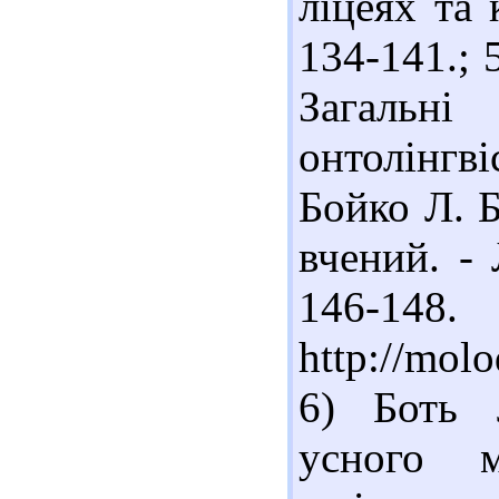
ліцеях та 
134-141.; 
Загальн
онтолінгв
Бойко Л. Б
вчений. - 
146-14
http://molo
6) Боть 
усного м