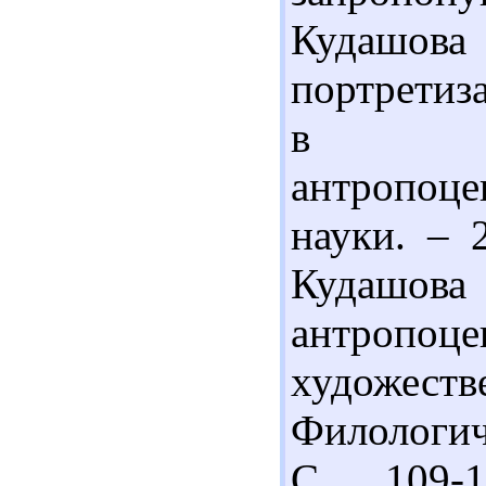
Кудашо
портретиз
в ас
антропоце
науки. – 
Кудаш
антроп
художе
Филологич
С. 109-