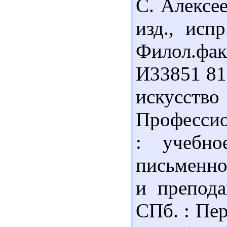
С. Алексее
изд., исп
Филол.фак.
И33851 81.
искусство
Профессио
: учебн
письменно
и препода
СПб. : Пер