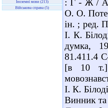
: Г - Ж / 
Іноземні мови (213)
Військова справа (5)
О. О. Поте
ін. ; ред. 
І. К. Білод
думка, 1
81.411.4 С
[в 10 т.
мовознавст
І. К. Білод
Винник та 