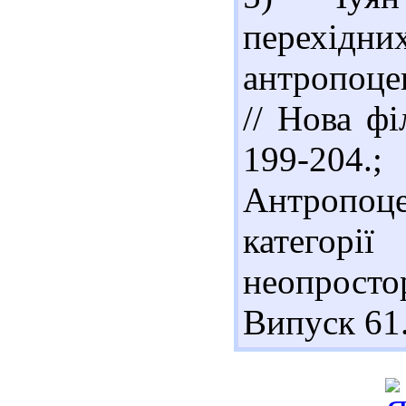
перехід
антропоце
// Нова фі
199-20
Антропоце
категорі
неопростор
Випуск 61.