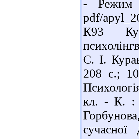
- Режим д
pdf/apyl_
К93 Ку
психолінгві
С. І. Кура
208 с.; 1
Психологі
кл. - К. :
Горбунов
сучасної 