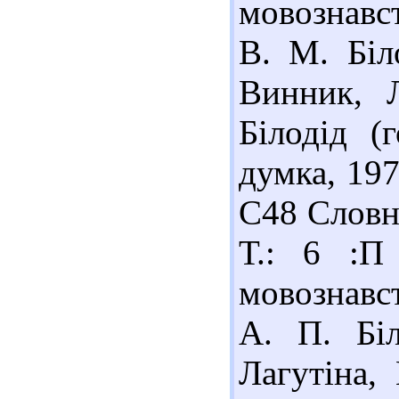
мовознавст
В. М. Біл
Винник, Л
Білодід (
думка, 197
С48 Словни
Т.: 6 :П
мовознавст
А. П. Біл
Лагутіна, 