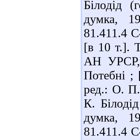
Білодід (
думка, 1
81.411.4 С
[в 10 т.].
АН УРСР, 
Потебні ; 
ред.: О. П.
К. Білодід
думка, 1
81.411.4 С