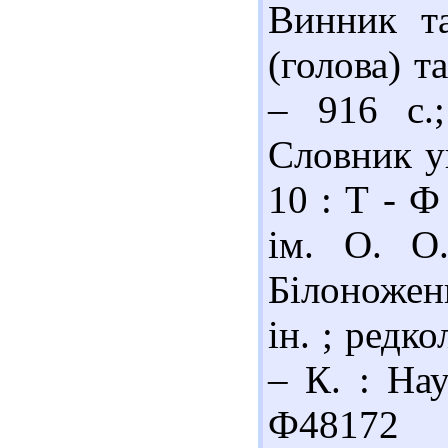
Винник та
(голова) та
– 916 с.
Словник ук
10 : Т - Ф
ім. О. О
Білоноженк
ін. ; редко
– К. : Нау
Ф48172 