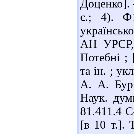
Доценко]. 
с.; 4). 
української 
АН УРСР, 
Потебні ; 
та ін. ; ук
А. А. Бур
Наук. дум
81.411.4 С
[в 10 т.].