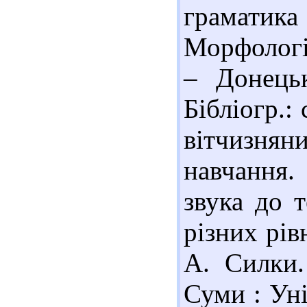
граматика
Морфологія
– Донець
Бібліогр.:
вітчизня
навчання.
звука до 
різних рівн
А. Силки.
Суми : Уні