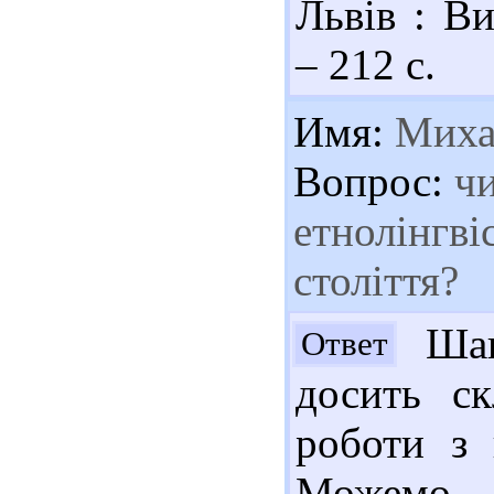
Львів : Ви
– 212 с.
Имя:
Миха
Вопрос:
чи
етнолінгві
століття?
Шан
Ответ
досить ск
роботи з 
Можемо 