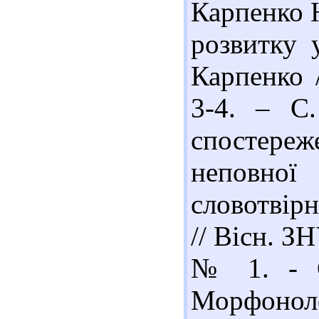
Карпенко Ю
розвитку 
Карпенко 
3-4. – С.
спостереж
неповної
словотвір
// Вісн. ЗН
№ 1. - С
Морфон