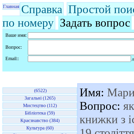
Справка
Простой пои
Главная
по номеру
Задать вопрос
Ваше имя:
Вопрос:
Email::
д
Имя:
Мари
(6522)
Загальні (1265)
Вопрос:
як
Мистецтво (112)
Бібліотека (59)
книжки з і
Краєзнавство (384)
Культура (60)
19 столітт