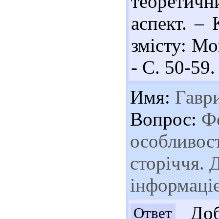
теоретич
аспект. – 
змісту: Мо
- С. 50-59.
Имя:
Гавр
Вопрос:
Фо
особливост
сторіччя.
інформаціє
Доб
Ответ