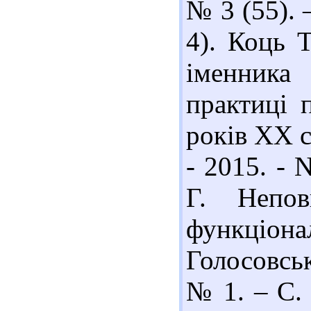
№ 3 (55). –
4). Коць 
іменника
практиці 
років ХХ с
- 2015. - 
Г. Непов
функціо
Голосовськ
№ 1. – С. 