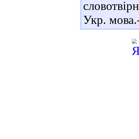
словотвірн
Укр. мова.-