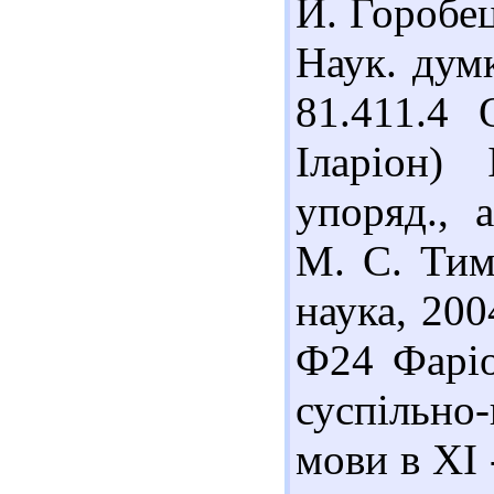
Й. Горобец
Наук. думк
81.411.4 
Іларіон) 
упоряд., 
М. С. Тим
наука, 200
Ф24 Фаріо
суспільно
мови в XI 