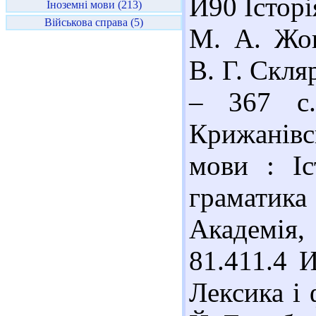
И90 Історі
Іноземні мови (213)
Військова справа (5)
М. А. Жов
В. Г. Скля
– 367 с.
Крижанівс
мови : Іс
граматик
Академія,
81.411.4 И
Лексика і 