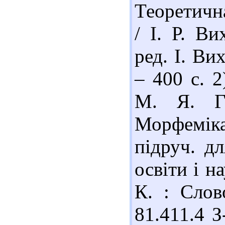
Теоретичн
/ І. Р. Ви
ред. І. Ви
– 400 с. 
М. Я. Гр
Морфемік
підруч. д
освіти і н
К. : Слов
81.411.4 З