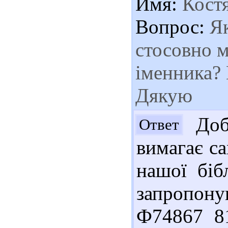
Имя:
Кост
Вопрос:
Як
стосовно м
іменника? 
Дякую
Добр
Ответ
вимагає са
нашої біб
запропону
Ф74867 81