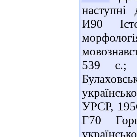
наступні 
И90 Іст
морфол
мовознавст
539 с.;
Булаховсь
українсь
УРСР, 1956
Г70 Гор
українськ