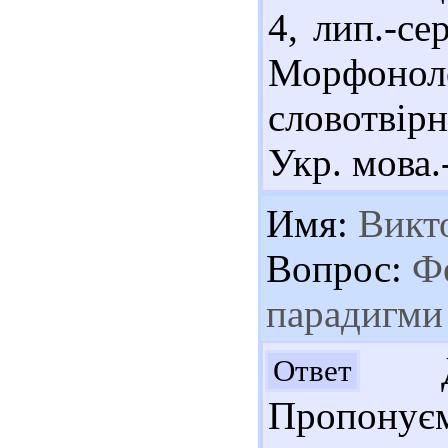
4, лип.-се
Морфон
словотвірн
Укр. мова.-
Имя:
Викт
Вопрос:
Фе
парадигми 
Доб
Ответ
Пропонуєм