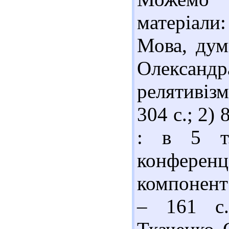
матеріали
Мова, думк
Олександр
релятивізм
304 с.; 2)
: в 5 т.
конференц
компонент 
– 161 c.