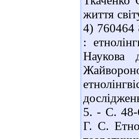
Ткаченко 
життя світу
4) 760464 
: етнолін
Наукова 
Жайворо
етнолін
досліджень
5. - С. 48
Г. С. Етн