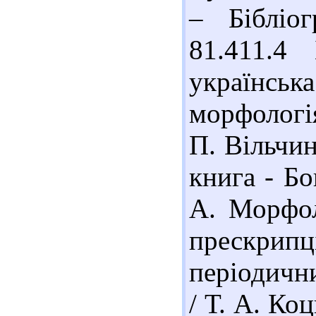
– Бібліог
81.411.4
українс
морфологія
П. Вільчин
книга - Бо
А. Морфол
прескри
періодични
/ Т. А. Ко