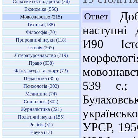
Сільське господарство (34)
Економіка (556)
Доб
Ответ
Мовознавство (215)
Техніка (188)
наступні 
Філософія (70)
Природничі науки (118)
И90 Іст
Історія (265)
морфол
Літературознавство (719)
Право (638)
мовознавст
Фізкультура та спорт (73)
Педагогіка (355)
539 с.;
Психологія (302)
Медицина (74)
Булаховсь
Соціологія (305)
Журналістика (221)
українсь
Політичні науки (155)
УРСР, 1956
Релігія (31)
Наука (13)