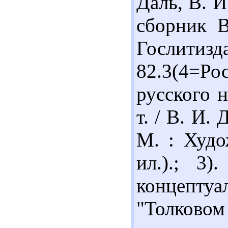
Даль, В. И
сборник В
Гослитизда
82.3(4=Ро
русского н
т. / В. И. 
М. : Худож
ил.).; 3
концепт
"Толко