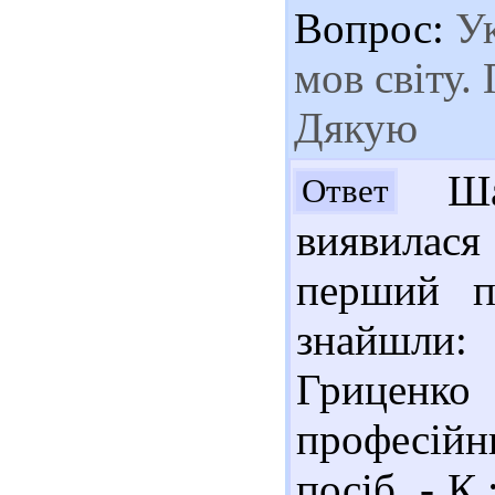
Вопрос:
Ук
мов світу. 
Дякую
Шан
Ответ
виявилася
перший п
знайшли:
Гриценко
професій
посіб. - К.