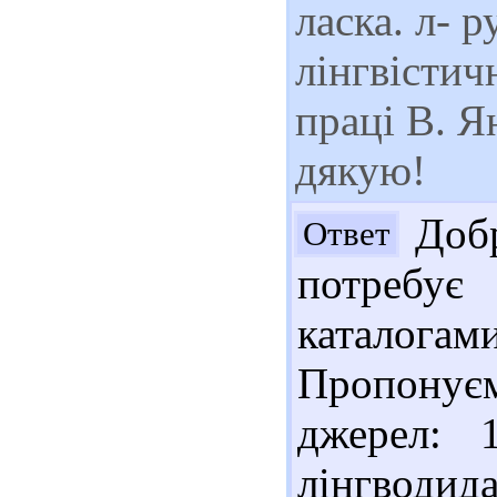
ласка. л- 
лінгвістич
праці В. Я
дякую!
Добр
Ответ
потребу
каталог
Пропонує
джерел: 
лінгводида