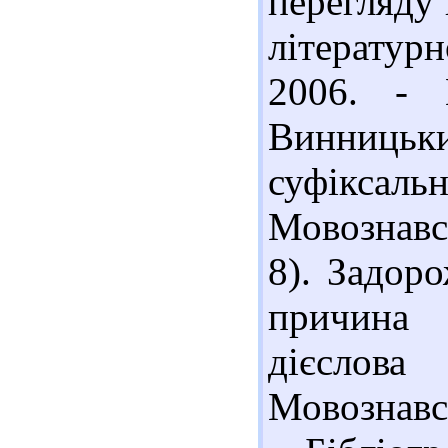
перегляду 
літератур
2006. - 
Винницьки
суфікса
Мовознавст
8). Задор
причина 
дієслов
Мовознавст