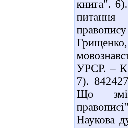
книга". 6)
питання
правопис
Грищенко, 
мовознав
УРСР. – К.
7). 84242
Що змін
правописі
Наукова ду