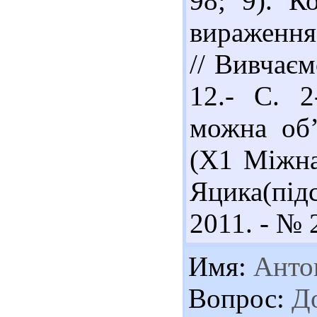
98; 9). К
вираження
// Вивчаєм
12.- С. 
можна об’
(Х1 Міжна
Яцика(під
2011. - № 2
Имя:
Анто
Вопрос:
До