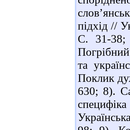
слов’янс
підхід // У
С. 31-38;
Погрібний
та українс
Поклик дуж
630; 8). 
специфік
Українська