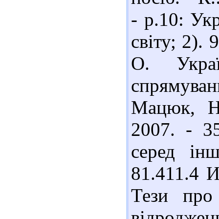
- р.10: Ук
світу; 2).
О. Украї
спрямуванн
Мацюк, Н.
2007. - 3
серед ін
81.411.4 
Тези про
відроджен