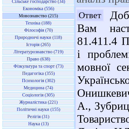
Сільське господарство (34)
Економіка (556)
Добр
Ответ
Мовознавство (215)
Техніка (188)
Вам наст
Філософія (70)
Природничі науки (118)
81.411.4 
Історія (265)
і проблем
Літературознавство (719)
Право (638)
мовної се
Фізкультура та спорт (73)
Педагогіка (355)
Українськ
Психологія (302)
Медицина (74)
Онишкевич
Соціологія (305)
Журналістика (221)
А., Зубри
Політичні науки (155)
Товариств
Релігія (31)
Наука (13)