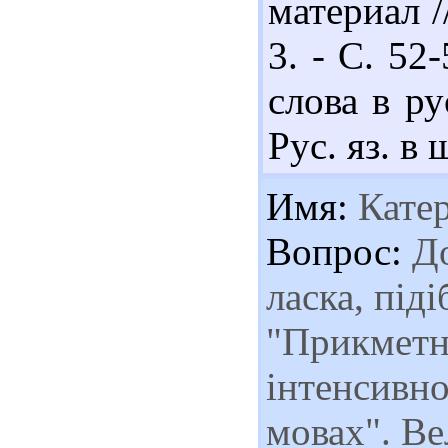
материал /
3. - С. 52
слова в р
Рус. яз. в 
Имя:
Кате
Вопрос:
До
ласка, під
"Прикметни
інтенсивно
мовах". В