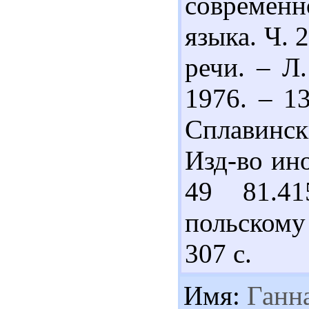
современн
языка. Ч. 
речи. – Л.
1976. – 1
Сплавинск
Изд-во ино
49 81.41
польскому 
307 с.
Имя:
Ганн