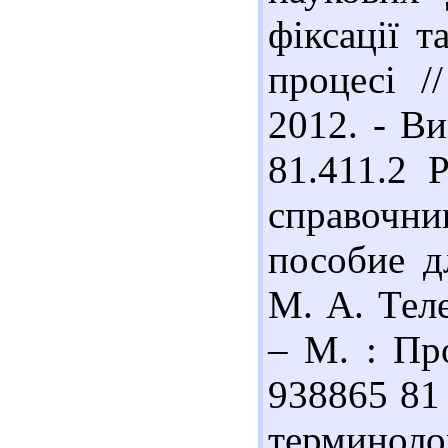
фіксації 
процесі /
2012. - Ви
81.411.2 
справочни
пособие д
М. А. Теле
– М. : Про
938865 81
терминол