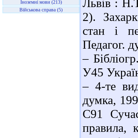
Львів : Н.
Іноземні мови (213)
Військова справа (5)
2). Захар
стан і пе
Педагог. д
– Бібліогр
У45 Украї
– 4-те ви
думка, 199
С91 Сучас
правила, 