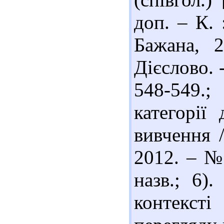
доп. – К. 
Бажана, 2
Дієслово. 
548-549.;
категорії
вивчення 
2012. – № 
назв.; 6)
контекст