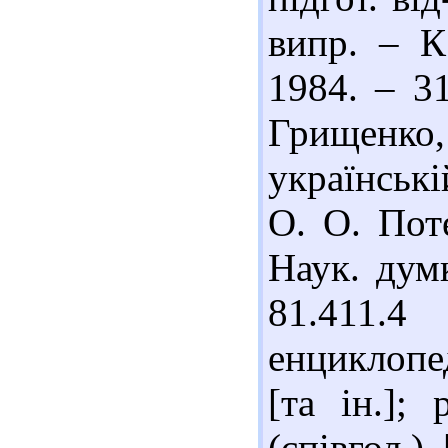
випр. – К
1984. – 31
Грищенк
українські
О. О. Пот
Наук. думк
81.411.
енциклопе
[та ін.];
(співгол.) 