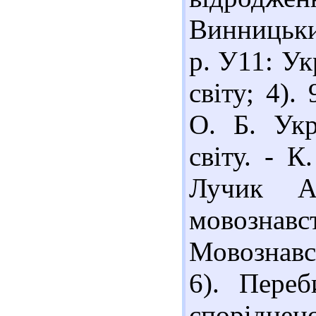
Винницький
р. У11: Ук
світу; 4).
О. Б. Укр
світу. - К
Лучик А.
мовознавс
Мовознавст
6). Переб
споріднено