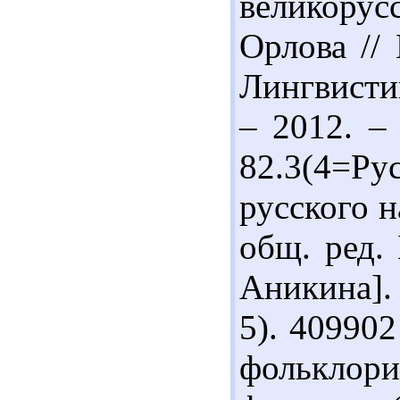
великорус
Орлова // 
Лингвисти
– 2012. –
82.3(4=Ру
русского н
общ. ред. 
Аникина]. 
5). 409902
фольклори