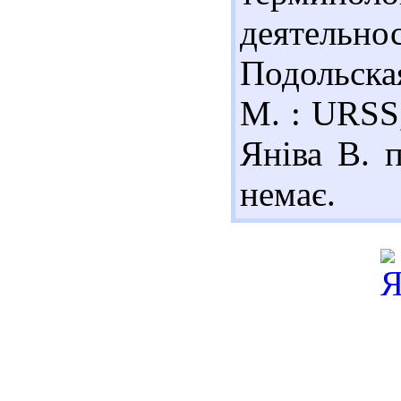
деятельнос
Подольская
М. : URSS,
Яніва В. п
немає.