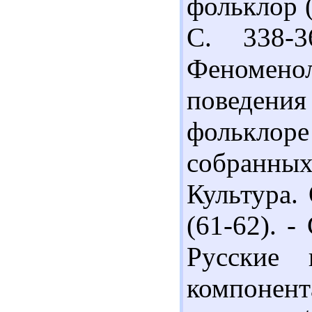
фольклор (п
С. 338-3
Феномен
поведен
фолькло
собранны
Культура. 
(61-62). -
Русские 
компоне