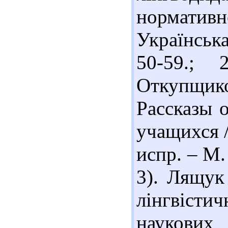
нормати
Українська
50-59.; 
Откупщик
Рассказы 
учащихся /
испр. – М.
3). Лящук
лінгвісти
наукових 