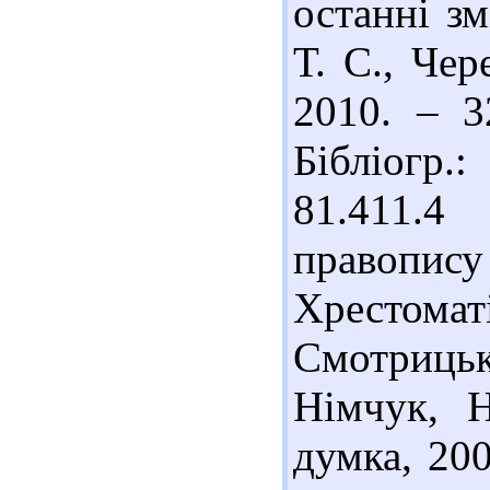
останні з
Т. С., Чер
2010. – 3
Бібліогр.:
81.411.4
правопи
Хрестоматі
Смотрицьк
Німчук, Н
думка, 200