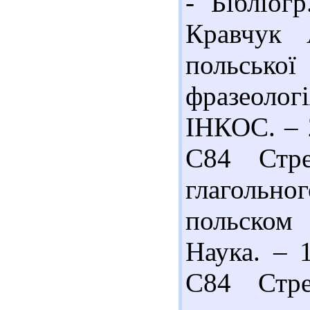
- Бібліогр
Кравчук 
польської
фразеоло
ІНКОС. – 2
С84 Стре
глаголь
польском 
Наука. – 
С84 Стре