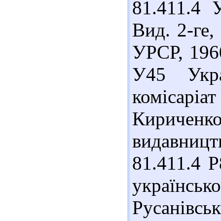
81.411.4 
Вид. 2-ге,
УРСР, 1960
У45 Укра
комісарі
Киричен
видавництв
81.411.4 
українс
Русанівсь