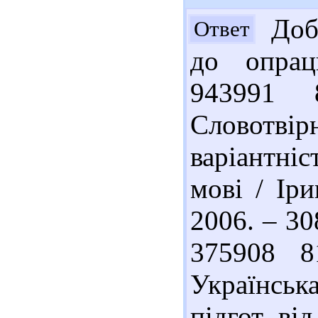
Добр
Ответ
до опрац
943991 
Словотвір
варіантніс
мові / Іри
2006. – 308
375908 8
Українськ
підгот. ві