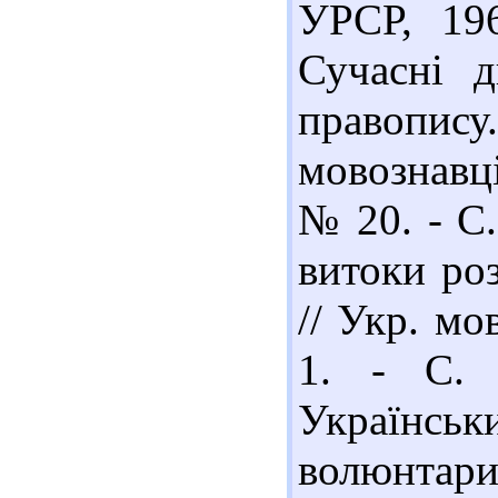
УРСР, 196
Сучасні д
правопи
мовознавці
№ 20. - С.
витоки ро
// Укр. мо
1. - С. 
Українс
волюнтари