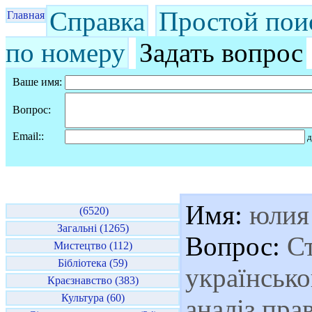
Справка
Простой пои
Главная
по номеру
Задать вопрос
Ваше имя:
Вопрос:
Email::
д
Имя:
юлия
(6520)
Загальні (1265)
Вопрос:
Ст
Мистецтво (112)
Бібліотека (59)
українськ
Краєзнавство (383)
Культура (60)
аналіз пра