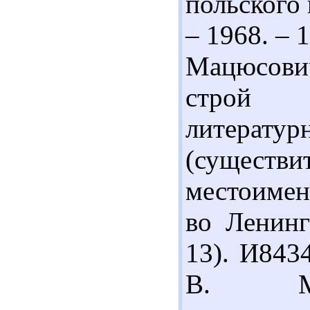
польского 
– 1968. – 
Мацюсови
строй с
литерату
(существ
местоимени
во Ленинг
13). И843
В. Мор