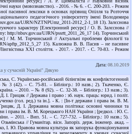
[Електронний ресурс] / Л. Р. Цимбаліста // Науковий вісник
ні науки (мовознавство). - 2016. - № 6. - С. 200-203. - Режим
ивної пасивної лексики в основах прізвищ Опілля та Розточчя
національного педагогічного університету імені Володимира
p://nbuv.gov.ua/UJRN/NZTNPUmz_2011-2012_2-1_18 13). Залєснова
уючого характеру [Електронний ресурс] / О. В. Залєснова //
упу: http://nbuv.gov.ua/UJRN/pssrtt_2011_26_17 14). Торчинський
с] / М. М. Торчинський // Актуальні проблеми філології та
a/UJRN/apftp_2012_5_27 15). Калюжна В. В. Пасив – не пасивне
нгвістика ХХІ століття. - 2017. - 2017. - С. 70-83. - Режим
Дата:
08.10.2019
ка у сучасній Україні" Дякую
ка, С. Українсько-російський білінгвізм як конфліктогенний
 3 (42). – С. 75-81. – Бібліогр.: 10 назв.; 2). Ткаченко, Є.
а. – 2010. – № 8 (92). – С. 32-38. – Бібліогр.: 13 назв.; 3).
 І. Грицяк // Держава і право : зб. наук. праць: юрид. і політ.
ко (гол. ред.) та ін.]. - К. : [Ін-т держави і права ім. В. М.
 Грицяк, Д. І. Державна мовна політика: основні чинники та
жави і права ім. В. М. Корецького НАН України ; [редкол. : Ю. С.
. – 2011. - Вип. 51. – С. 727-732. – Бібліогр.: 10 назв.; 5).
 Озьмінська // Гуманітар. вісн. Запоріз. держ. інженер. акад. –
енко, І. Ю. Правова мовна культура як запорука функціонування
в державного управління та менеджменту в умовах сучасної