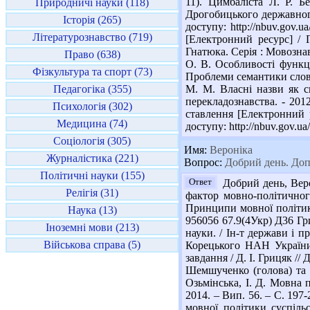
11). Цимбаліста Л. Р. Б
Природничі науки (118)
Дрогобицького державного 
Історія (265)
доступу: http://nbuv.gov
Літературознавство (719)
[Електронний ресурс] / 
Гнатюка. Серія : Мовознав
Право (638)
О. В. Особливості функц
Фізкультура та спорт (73)
Проблеми семантики слова, 
Педагогіка (355)
М. М. Власні назви як с
перекладознавства. - 201
Психологія (302)
ставлення [Електронний р
Медицина (74)
доступу: http://nbuv.gov.
Соціологія (305)
Имя:
Вероніка
Журналістика (221)
Вопрос:
Добрий день. Допо
Політичні науки (155)
Ответ
Добрий день, Веро
Релігія (31)
фактор мовно-політичного
Принципи мовної політики 
Наука (13)
956056 67.9(4Укр) Д36 Гриц
Іноземні мови (213)
науки. / Ін-т держави і п
Військова справа (5)
Корецького НАН України]
завдання / Д. І. Грицяк //
Шемшученко (голова) та ін
Озьмінська, І. Д. Мовна по
2014. – Вип. 56. – С. 197
мовної політики суспіль