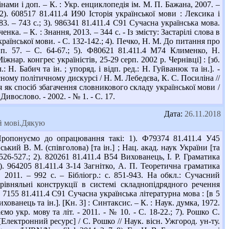
змінами і доп. – К. : Укр. енциклопедія ім. М. П. Бажана, 2007. –
; 2). 608517 81.411.4 И90 Історія української мови : Лексика і
83. – 743 с.; 3). 986341 81.411.4 С91 Сучасна українська мова.
нка. – К. : Знання, 2013. – 344 с. - Із змісту: Застарілі слова в
країнської мови. - С. 132-142.; 4). Печко, Н. М. До питання про
ип. 57. – С. 64-67.; 5). Ф80621 81.411.4 М74 Клименко, Н.
жнар. конгрес україністів, 25-29 серп. 2002 р. Чернівці] : [зб.
л.: Н. Бабич та ін. ; упоряд. і відп. ред.: Н. Гуйванюк та ін.]. -
асному політичному дискурсі / Н. М. Лебедєва, К. С. Посиліна //
ія як спосіб збагачення словникового складу української мови /
Дивослово. - 2002. - № 1. - С. 17.
Дата:
26.11.2018
й мові.Дякую
ропонуємо до опрацювання такі: 1). Ф79374 81.411.4 У45
ький В. М. (співголова) [та ін.] ; Нац. акад. наук України [та
 526-527.; 2). 820261 81.411.4 В54 Вихованець, І. Р. Граматика
 3). 964205 81.411.4 З-14 Загнітко, А. П. Теоретична граматика
2011. – 992 с. – Бібліогр.: с. 851-943. На обкл.: Сучасний
рівняльні конструкції в системі складнопідрядного речення
. 7155 81.411.4 С91 Сучасна українська літературна мова : [в 5
 Вихованець та ін.]. [Кн. 3] : Синтаксис. – К. : Наук. думка, 1972.
ємо укр. мову та літ. - 2011. - № 10. - С. 18-22.; 7). Рошко С.
лектронний ресурс] / С. Рошко // Наук. вісн. Ужгород. ун-ту.