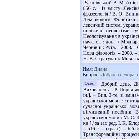
Русанівський В. М. (співго
856 с. - Із змісту: Лексі
фразеологія / В. О. Винни
Лексикологія. Фонетика : п
лексичній системі українсь
політичні неологізми су
Неологізування в українськ
наук. ст. : доп.] / Міжнар.
Чернівці : Рута. – 2008. –
Нова філологія. – 2008. –
Н. В. Стратулат // Мовознав
Имя:
Диана
Вопрос:
Доброго вечора, п
Ответ
Добрий день, Діа
Вихованець І. Р. Порівнял
ін.]. – Вид. 3-тє, зі змі
української мови : синтак
сучасної української мов
вітчизняний посібник. Е
української мови / М. С. 
кн.] / за заг. ред. І. К. Б
– 516 с. – (граф.). – Бібл
Трансформаційні процеси у