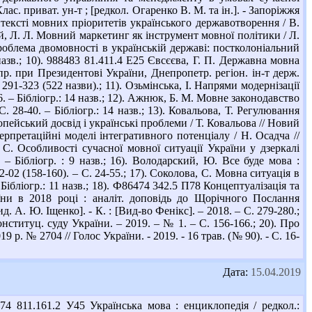
Клас. приват. ун-т ; [редкол. Огаренко В. М. та ін.]. - Запоріжжя
онтексті мовних пріоритетів українського державотворення / В.
Белей, Л. Л. Мовний маркетинг як інструмент мовної політики / Л.
 Проблема двомовності в українській державі: постколоніальний
 назв.; 10). 988483 81.411.4 Е25 Євсєєва, Г. П. Державна мовна
упр. при Президентові України, Днепропетр. регіон. ін-т держ.
 291-323 (522 назви).; 11). Озьмінська, І. Напрями модернізації
56. – Бібліогр.: 14 назв.; 12). Ажнюк, Б. М. Мовне законодавство
 28-40. – Бібліогр.: 14 назв.; 13). Ковальова, Т. Регулювання
пейський досвід і українські проблеми / Т. Ковальова // Новий
терпретаційні моделі інтегративного потенціалу / Н. Осадча //
, С. Особливості сучасної мовної ситуації України у дзеркалі
. – Бібліогр. : 9 назв.; 16). Володарский, Ю. Все буде мова :
02 (158-160). – С. 24-55.; 17). Соколова, С. Мовна ситуація в
 Бібліогр.: 11 назв.; 18). Ф86474 342.5 П78 Концептуалізація та
їни в 2018 році : аналіт. доповідь до Щорічного Послання
. А. Ю. Іщенко]. - К. : [Вид-во Фенікс]. – 2018. – С. 279-280.;
нституц. суду України. – 2019. – № 1. – С. 156-166.; 20). Про
р. № 2704 // Голос України. - 2019. - 16 трав. (№ 90). - С. 16-
Дата:
15.04.2019
 811.161.2 У45 Українська мова : енциклопедія / редкол.: