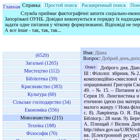
Справка
Простой поиск
Расширенный поиск
Пои
Главная
Служба приймає фактографічні запити соціально-економ
Запорізької ОУНБ. Довідки виконуються в порядку їх надходже
задати одне питання у чіткому формулюванні. Відповіді не пе
А все інше - так, так, так...
Имя:
Діана
(6520)
Вопрос:
Добрий день,допо
Загальні (1265)
Ответ
Доброго дня, Діана
Мистецтво (112)
ІІІ : Філолог. збірник. № 
Бібліотека (59)
композиційно-смислової 
опрацюванні Григорія Сков
Краєзнавство (383)
49. – № 15. – Питання кл
Культура (60)
Серия 19. Лингвистика и 
етичною ідеєю (на матеріа
Сільське господарство (34)
малого жанру // Нова філол
Економіка (556)
с. 8). Лаврінець О. Я. Па
Мовознавство (215)
Бібліогр.: 28 назв. 9). Б
А. Плющай // Вісник Дніпр
Техніка (188)
http://nbuv.gov.ua/UJRN/
Філософія (70)
вв. [Електронний ресурс] 