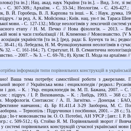
лова) [та ін.] ; Нац. акад. наук України [та ін.]. – Вид. 3-тє, зі 
ка. - С. 307-309.; Архаїзм. - С. 33-34.; Неологізм. - С. 426-427.
к, В. Й. Горобець, В. Л. Карпова та інші. – К. : Наук. думка, 19
ідруч. / за ред. А. К. Мойсієнка ; Київ. нац. ун-т ім. Тараса Шевче
кої мови. - С. 127-132.; Місце неологізмів у лексичній системі у
часного етапу / Н. М. Печко // Нова філологія. – 2013. – В
ій мові в часи глобалізації / Н. Клименко // Мовознавство. [V Мі
 асоціація україністів [та ін.]; [ред. рада: Б. Бунчук та ін.; редко
 С. 38-41.; 6). Лебедєва, Н. М. Функціонування неологізмів в суч
 № 32. – С. 161-164.; 7). Стратулат, Н. В. Семантична неологізац
ство. – 2007. – № 3. – С. 69-78.; 8). Куляс П. Мода на архаїзми // 
отрібна інформація типи порівняльних конструкцій в українські
но! Ваша тема потребує самостійної роботи з джерелами. П
ьний зворот // Українська мова : енциклопедія / редкол.: Русанівс
нами і доп. – К. : Укр. енциклопедія ім. М. П. Бажана, 2007. – С.
сис : підруч. / І. Р. Вихованець. – К. : Либідь, 1993. – 368 с.;
и. Морфологія. Синтаксис / А. П. Загнітко. – Донецьк : БАО, 
фективне навчання.; 4). Бр 81.411.4 З-29 Заоборна, М. С. По
Заоборна. – Тернопіль : Підручники і посібники, 2001. – 28 с.; 5)
ілодіда ; Ін-т мовознавства ім. О. О. Потебні, АН УРСР ; [авт.: І. Р.
іогр.: с. 509-512.; 6). Стойко Я. М. Порівняльний зворот // Вивча
 системі порівняльних конструкцій сучасної української мови [Е