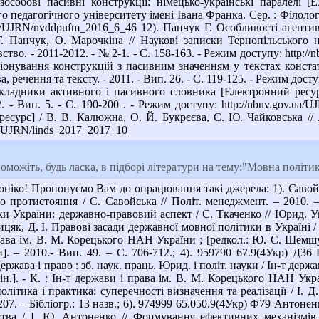
езособові пасивні конструкції: німецько-українські паралелі 
педагогічного університету імені Івана Франка. Сер. : Філологіч
.ua/UJRN/nvddpufm_2016_6_46 12). Панчук Г. Особливості агент
Г. Панчук, О. Марочкіна // Наукові записки Тернопільського 
ство. - 2011-2012. - № 2-1. - С. 158-163. - Режим доступу: htt
іонування конструкцій з пасивним значенням у текстах констат
речення та тексту. - 2011. - Вип. 26. - С. 119-125. - Режим дост
кладники активного і пасивного словника [Електронний ресур
2. - Вип. 5. - С. 190-200 . - Режим доступу: http://nbuv.gov.u
есурс] / В. В. Калюжна, О. Й. Букрєєва, Є. Ю. Чайковська // Лі
ua/UJRN/linds_2017_2017_10
можіть, будь ласка, в підборі літератури на тему:"Мовна політи
ніко! Пропонуємо Вам до опрацювання такі джерела: 1). Савойсь
 протистояння / С. Савойська // Політ. менеджмент. – 2010. – №
України: державно-правовий аспект / Є. Ткаченко // Юрид. Україн
як, Д. І. Правові засади державної мовної політики в Україні / Д.
рава ім. В. М. Корецького НАН України ; [редкол.: Ю. С. Шемшучен
. – 2010.- Вип. 49. – С. 706-712.; 4). 959790 67.9(4Укр) Д36
 Держава і право : зб. наук. праць. Юрид. і політ. науки / Ін-т дер
.]. - К. : Ін-т держави і права ім. В. М. Корецького НАН України
літика і практика: суперечності визначення та реалізації / І. Д.
-207. – Бібліогр.: 13 назв.; 6). 974999 65.050.9(4Укр) Ф79 Антон
ства / І. Ю. Антоненко // Формування ефективних механізмі