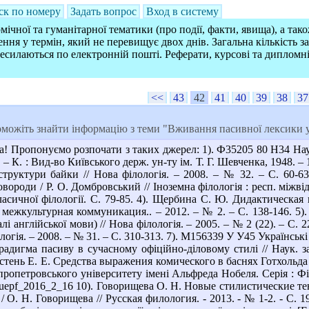
ск по номеру
Задать вопрос
Вход в систему
ічної та гуманітарної тематики (про події, факти, явища), а так
ння у термін, який не перевищує двох днів. Загальна кількість 
ресилаються по електронній пошті. Реферати, курсові та дипломн
<<
43
42
41
40
39
38
37
можіть знайти інформацію з теми "Вживання пасивної лексики у
! Пропонуємо розпочати з таких джерел: 1). Ф35205 80 Н34 Науков
2. – К. : Вид-во Київського держ. ун-ту ім. Т. Г. Шевченка, 1948.
структури байки // Нова філологія. – 2008. – № 32. – С. 60-6
ороди / Р. О. Домбровський // Іноземна філологія : респ. міжвід.
асичної філології. С. 79-85. 4). Щербина С. Ю. Дидактическая
межкультурная коммуникация.. – 2012. – № 2. – С. 138-146. 5).
лі англійської мови) // Нова філологія. – 2005. – № 2 (22). – С.
огія. – 2008. – № 31. – С. 310-313. 7). М156339 У У45 Українські б
радигма пасиву в сучасному офіційно-діловому стилі // Наук. за
ерестень Е. Е. Средства выражения комического в баснях Готхольд
опетровського університету імені Альфреда Нобеля. Серія : Філо
vduepf_2016_2_16 10). Говорищева О. Н. Новые стилистические те
/ О. Н. Говорищева // Русская филология. - 2013. - № 1-2. - С. 1