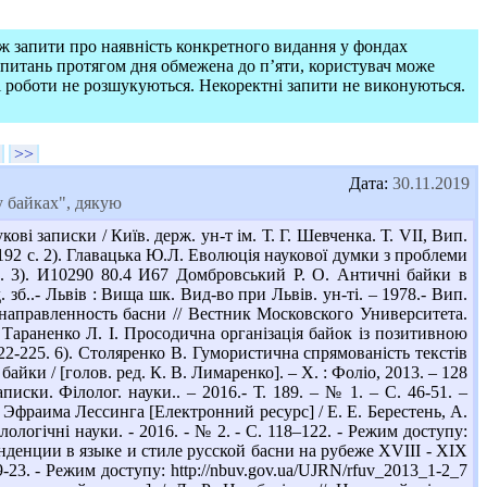
ож запити про наявність конкретного видання у фондах
запитань протягом дня обмежена до п’яти, користувач може
і роботи не розшукуються. Некоректні запити не виконуються.
>>
Дата:
30.11.2019
 байках", дякую
і записки / Київ. держ. ун-т ім. Т. Г. Шевченка. Т. VII, Вип.
 – 192 с. 2). Главацька Ю.Л. Еволюція наукової думки з проблеми
3. 3). И10290 80.4 И67 Домбровський Р. О. Античні байки в
 зб..- Львів : Вища шк. Вид-во при Львів. ун-ті. – 1978.- Вип.
 направленность басни // Вестник Московского Университета.
 Тараненко Л. І. Просодична організація байок із позитивною
 222-225. 6). Столяренко В. Гумористична спрямованість текстів
айки / [голов. ред. К. В. Лимаренко]. – Х. : Фоліо, 2013. – 128
писки. Філолог. науки.. – 2016.- Т. 189. – № 1. – С. 46-51. –
а Эфраима Лессинга [Електронний ресурс] / Е. Е. Берестень, А.
логічні науки. - 2016. - № 2. - С. 118–122. - Режим доступу:
нденции в языке и стиле русской басни на рубеже ХVIII - XIX
9-23. - Режим доступу: http://nbuv.gov.ua/UJRN/rfuv_2013_1-2_7