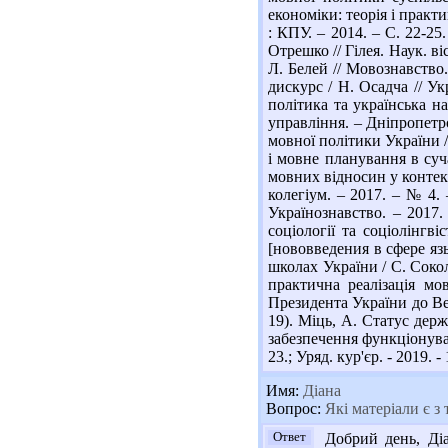
економіки: теорія і практи
: КПУ. – 2014. – С. 22-25
Отрешко // Гілея. Наук. ві
Л. Белей // Мовознавство.
дискурс / Н. Осадча // Ук
політика та українська на
управління. – Дніпропетров
мовної політики України / 
і мовне планування в суча
мовних відносин у контекс
колегіум. – 2017. – № 4. 
Українознавство. – 2017. 
соціології та соціолінгві
[нововведения в сфере язы
школах України / С. Соколо
практична реалізація мо
Президента України до Верх
19). Міць, А. Статус держ
забезпечення функціонуванн
23.; Уряд. кур'єр. - 2019. -
Имя:
Діана
Вопрос:
Які матеріали є з
Ответ
Добрий день, Діа