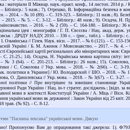
ка : матеріали ІІ Міжнар. наук.-практ. конф., 14 листоп. 2014 р. / 
. – Бібліогр.: 5 назв.; 7). Отрешко, В. Інформаційна безпека в к
сн. – 2014. – № 10 (89). – С. 319-323. – Бібліогр.: 11 назв.; 8). 
 – 2015. – № 5. – С. 3-12. – Бібліогр.: 48 назв.; 9). Осадча, Н.
раїнознавство. – 2016. – № 2 (59). – С. 164-180. – Бібліогр.: 36
ціональна ідея : монографія / Г. П. Євсєєва / Нац. акад. держ. 
ськ : ДРІДУ НАДУ, 2010. – 336 с. – (рис., табл.). – Бібліогр.: с.
І. Озьмінська // Гілея. Наук. вісн. – 2017. – № 6 (121). – С. 153-1
сній Україні / Б. М. Ажнюк // Мовознавство. – 2017. – № 4. – С.
ті Європейської хартії регіональних або міноритарних мов: Євро
– С. 21-25.; 14). Осадча, Н. Українська мовна картина світу: ін
– № 3 (64). – С. 201-213. – Бібліогр.: 26 назв.; 15). Соколова
стики / С. Соколова // Укр. мова. – 2018. – № 2(66). – С. 3-19
к. политики в Украине] / Ю. Володарский // ШО. – 2018. – № 12-
ва, О. Данилевська // Укр. мова. – 2018. – № 3(67). – С. 3-27. –
вної політики // Про внутрішнє та зовнішнє становище Укра
овної Ради України / Нац. ін-т стратег. досліджень ; [відп. за вид
авної мови в контексті Конституції України / А. Міць // Вісн. Ко
я української мови як державної : Закон України від 25 квіт. 2019 
 18 трав. (№ 92). - С. 8-12.
 теми "Пасивна лексика" української мови. Дякую
но! Пропонуємо Вам до опрацювання такі джерела: 1). Ф79374