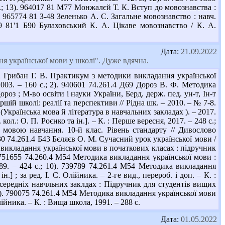
с.; 13). 964017 81 М77 Монжалєй Т. К. Вступ до мовознавства :
. 965774 81 З-48 Зеленько А. С. Загальне мовознавство : навч.
699 81'1 Б90 Булаховський К. А. Цікаве мовознавство / К. А.
Дата:
21.09.2022
я української мови у школі". Дуже вдячна.
 Грибан Г. В. Практикум з методики викладання української
 2003. – 160 с.; 2). 940601 74.261.4 Д69 Дороз В. Ф. Методика
ороз ; М-во освіти і науки України, Берд. держ. пед. ун-т, Ін-т
таршій школі: реалії та перспективи // Рідна шк. – 2010. – № 7-8.
(Українська мова й література в навчальних закладах ). – 2017.
 кол.: О. П. Роєнко та ін.]. – К. : Перше вересня, 2017. – 248 с.;
ю мовою навчання. 10-й клас. Рівень стандарту // Дивослово
8430 74.261.4 Б43 Бєляєв О. М. Сучасний урок української мови /
ка викладання української мови в початкових класах : підручник
). 751655 74.260.4 М54 Методика викладання української мови :
989. – 424 с.; 10). 739789 74.261.4 М54 Методика викладання
.] ; за ред. І. С. Олійника. – 2-ге вид., перероб. і доп. – К. :
 середніх навчльних заклдах : Підручник для студентів вищих
; 12). 790075 74.261.4 М54 Методика викладання української мови
 Олійника. – К. : Вища школа, 1991. – 288 с.
Дата:
01.05.2022