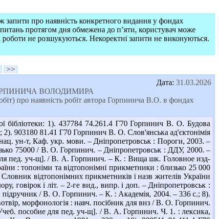
ож запити про наявність конкретного видання у фондах
запитань протягом дня обмежена до п’яти, користувач може
і роботи не розшукуються. Некоректні запити не виконуються.
>>
Дата:
31.03.2026
ину ГОРПИНИЧА ВОЛОДИМИРА
т) про наявність робіт автора Горпинича В.О. в фондах
 бібліотеки: 1). 437784 74.261.4 Г70 Горпинич В. О. Будова
с.; 2). 903180 81.41 Г70 Горпинич В. О. Слов'янська ад'єктонімія
нац. ун-т, Каф. укр. мови. – Дніпропетровськ : Пороги, 2003. –
зько 75000 / В. О. Горпинич. – Дніпропетровськ : ДДУ, 2000. –
ля пед. уч-щ]. / В. А. Горпинич. – К. : Вища шк. Головное изд-
раїни : топоніми та відтопонімні прикметники : близько 25 000
. О. Словник відтопонімних прикметників і назв жителів України
у, говірок і літ. – 2-ге вид., випр. і доп. – Дніпропетровськ :
 підручник / В. О. Горпинич. – К. : Академія, 2004. – 336 с.; 8).
твір, морфонологія : навч. посібник для внз / В. О. Горпинич.
чеб. пособие для пед. уч-щ]. / В. А. Горпинич. Ч. 1. : лексика,