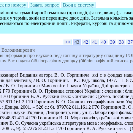
ск по номеру
Задать вопрос
Вход в систему
ічної та гуманітарної тематики (про події, факти, явища), а так
ння у термін, який не перевищує двох днів. Загальна кількість 
ресилаються по електронній пошті. Реферати, курсові та дипломн
<<
43
42
41
40
39
38
37
р Володимирович
ня інформації про науково-педагогічну літературну спадщ
 надати бібліографічну довідку (бібліографічний список робі
сандре! Видання автора В. О. Горпинича, які є в фондах нашої
ник для вчителів] / В. О. Горпинич. – К. : Рад. школа, 1977. – 118 
ія / В. О. Горпинич / М-во освіти і науки України, Дніпропетров. 
1.2 Г70 Горпинич В. О. Прізвища степової України : словник : бли
.2 Г70 Горпинич В. А. Русский язык: Синтаксис : [Учеб. пособие д
83357 811.161.2 Г70 Горпинич В. О. Словник географічних назв Ук
К. : Довіра, 2001. – 526 с.; 6). 879782 811.161.2 Г70 Горпинич В
віти і науки України, Дніпропетр. нац. ун-т, Лабораторія фольклор
). 907848 81.411.4 Г70 Горпинич В. О. Морфологія української мови :
нич В. О. Сучасна українська літературна мова : морфеміка, слово
 208 с.; 9). 557276 81.411.2 Г70 Горпинич В. А. Русский язык : [У