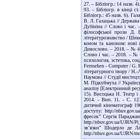
27. – Бібліогр.: 14 назв. 
93. – Бібліогр. в кінці с
Бібліогр.: 45 назв. 6). Г
В. Л. Галацька // Держава
Дубініна // Слово і час.
філософської прози Д. Б
літературознавство / Шики
коном та каноном: нові і
Дивослово. – 2018. – № 4.
Слово і час. – 2018. – № 
психология, эстетика, соци
Fernsehen - Computer / G. 
літературного твору / Н.-А
Наумова // Студії мистецт
М. Підкуймуха // Українсь
аналізу [Електронний ресур
15). Висоцька Н. Театр і 
2014. - Вип. 11. - С. 12
дитячий кінематограф 196
доступу: http://nbuv.go
фресок” Сергія Параджано
http://nbuv.gov.ua/UJRN
зв’язки" Шодерло де Ла
http://nbuv.gov.ua/UJRN/