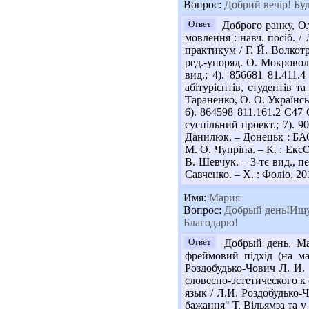
Вопрос:
Добрий вечір! Буд
Ответ
Доброго ранку, Ол
мовлення : навч. посіб. / 
практикум / Г. Й. Волкотр
ред.-упоряд. О. Мокроволь
вид.; 4). 856681 81.411.
абітурієнтів, студентів та
Тараненко, О. О. Українсь
6). 864598 811.161.2 С47 
суспільний проект.; 7). 9
Данилюк. – Донецьк : БАО, 
М. О. Чупріна. – К. : ЕксО
В. Шевчук. – 3-тє вид., пе
Савченко. – Х. : Фоліо, 2
Имя:
Мария
Вопрос:
Добрый день!Ищу 
Благодарю!
Ответ
Добрый день, Мар
фреймовий підхід (на ма
Роздобудько-Чович Л. И.
словесно-эстетического к
язык / Л.И. Роздобудько-Ч
бажання" Т. Вільямза та у 