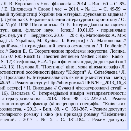
/ Л. В. Короткова // Нова філологія. – 2014. – Вип. 60. – С. 85-
 / Е. Циховська // Слово і час. – 2014. – № 11. – С. 49-59. –
альній публіцистиці України (на матеріалі друкованих видань) /
 7). Дубініна О. Екранне втілення літературного хронотопу / О.
83.3(4=Укр)1 Ш98 Шикиринська О. Б. Інтермедіальна парадигма
уп. канд. філолог. наук : [спец.] 10.01.05 - порівняльне
ж. пед. ун-т. – Бердянськ, 2016. – 20 с. 9). Матющенко А. Між
кладі Л. Українки, М. Куліша. І. Кочерги] / А. Матющенко //
орнійчука: інтермедіальний вектор осмислення / Л. Горболіс //
язык // Басин Е. Я. Теоретические проблемы искусства. Логика,
8125 07 R95 Rusch G. Theorien der neuen Medien : Kino - Radio -
8 S. 12).Стефанова, Н.-А. Трансформація підходів до екранізації
7-43. 13). Наумова Л. "Поетичне" кіно і мова кінематографа / Л.
остилістичні особливості фільму "Кіборги" А. Сеітаблаєва / Л.
14). Просалова В. Інтермедіальність як явище мистецтва і метод
 46-53. - Режим доступу: http://nbuv.gov.ua/UJRN/Fils_2013_16_8
й ресурс] / Н. Висоцька // Сучасні літературознавчі студії. -
4 16). Васильєв Є. Інтермедіальні виміри метадраматичності:
ітературознавства. - 2018. - Вип. 98. - С. 229-252. - Режим
 як жанротворчий фактор (кіносценарна специфіка "Київських
знавства. - 2013. - Вип. 88. - С. 351-367. - Режим доступу:
пістолярного роману і кіно (на прикладі роману "Небезпечні
вчений. - 2017. - № 5. - С. 181-184. - Режим доступу: