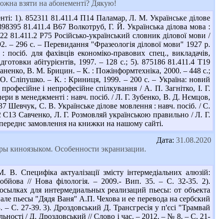
 можна взяти на абонементі? Дякую!
і: 1). 852311 81.411.4 П14 Паламар, Л. М. Українське ділове
. 898395 81.411.4 В67 Волкотруб, Г. Й. Українська ділова мова :
22 81.411.2 Р75 Російсько-український словник ділової мови /
92. – 296 с. – Перевидання "Фразеологія ділової мови" 1927 р.
: посіб. для фахівців економіко-правових спец., викладачів,
ідготовки абітурієнтів, 1997. – 128 с.; 5). 875186 81.411.4 Т19
аненко, В. М. Брицин. – К. : Пожінформтехніка, 2000. – 448 с.;
О. Сліпушко. – К. : Криниця, 1999. – 200 с. – Україна: новий
 професійне і непрофесійне спілкування / А. П. Загнітко, І. Г.
ери в менеджменті : навч. посіб. / Л. Г. Зубенко, В. Д. Нємцов,
37 Шевчук, С. В. Українське ділове мовлення : навч. посіб. / С.
1.2 С13 Савченко, Л. Г. Розмовляй українською правильно / Л. Г.
попереднє замовлення на книжки на нашому сайті.
Дата:
31.08.2020
ры киноязыком. Особенности экранизации.
. Специфіка актуалізації змісту інтермедіальних алюзій:
йова // Нова філологія. – 2009.- Вип. 35. – С. 32-35. 2).
осылках для интермедиальных реализаций пьесы: от объекта
але пьесы "Дядя Ваня" А.П. Чехова и ее перевода на сербский
 – С. 27-39. 3). Дроздовський Д. Трансгресія у п'єсі "Трамвай
ності / Д. Дроздовський // Слово і час. – 2012. – № 8. – С. 21-