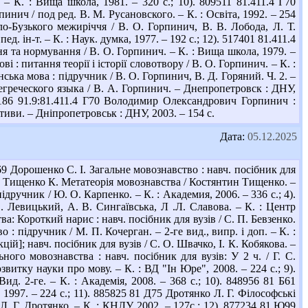
– К. : Вища школа, 1981. – 320 с.; 10). 809511 81.411.4 Г70
нич / под ред. В. М. Русановского. – К. : Освіта, 1992. – 254
ло-Бузького межиріччя / В. О. Горпинич, В. В. Лобода, Л. Т.
. ін-т. – К. : Наук. думка, 1977. – 192 с.; 12). 517401 81.411.4
я та нормування / В. О. Горпинич. – К. : Вища школа, 1979. –
 : питання теорії і історії словотвору / В. О. Горпинич. – К. :
ська мова : підручник / В. О. Горпинич, В. Д. Горяний. Ч. 2. –
егреческого языка / В. А. Горпинич. – Днепропетровск : ДНУ,
186 91.9:81.411.4 Г70 Володимир Олександрович Горпинич :
тиви. – Дніпропетровськ : ДНУ, 2003. – 154 с.
Дата:
05.12.2025
 Дорошенко С. І. Загальне мовознавство : навч. посібник для
 Т47 Тищенко К. Метатеорія мовознавства / Костянтин Тищенко. –
ідручник / Ю. О. Карпенко. – К. : Академия, 2006. – 336 с.; 4).
. Левицький, А. В. Сингаївська, Л .Л. Славова. – К. : Центр
ва: Короткий нарис : навч. посібник для вузів / С. П. Бевзенко.
 : підручник / М. П. Кочерган. – 2-ге вид., випр. і доп. – К. :
ій]; навч. посібник для вузів / С. О. Швачко, І. К. Кобякова. –
ого мовознавства : навч. посібник для вузів: У 2 ч. / Г. С.
витку науки про мову. – К. : ВД "Ін Юре", 2008. – 224 с.; 9).
. 2-ге. – К. : Академія, 2008. – 368 с.; 10). 848956 81 Б61
 1997. – 224 с.; 11). 885825 81 Д75 Дротянко Л. Г. Філософські
. Г. Дротянко. – К. : КНЛУ, 2002. – 127с.; 12). 877234 81 Ю99