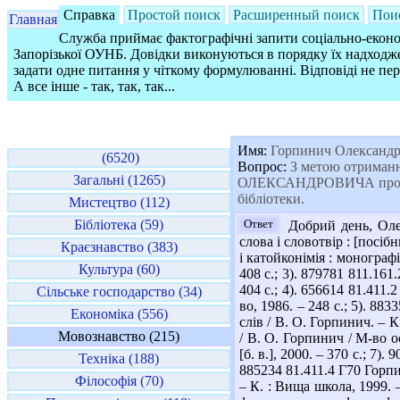
Справка
Простой поиск
Расширенный поиск
Пои
Главная
Служба приймає фактографічні запити соціально-економ
Запорізької ОУНБ. Довідки виконуються в порядку їх надходже
задати одне питання у чіткому формулюванні. Відповіді не пе
А все інше - так, так, так...
Имя:
Горпинич Олександ
(6520)
Вопрос:
З метою отриман
Загальні (1265)
ОЛЕКСАНДРОВИЧА прошу Вас
бібліотеки.
Мистецтво (112)
Бібліотека (59)
Ответ
Добрий день, Олек
слова і словотвір : [посіб
Краєзнавство (383)
і катойконімія : монограф
Культура (60)
408 с.; 3). 879781 811.16
404 с.; 4). 656614 81.411
Сільське господарство (34)
во, 1986. – 248 с.; 5). 8
Економіка (556)
слів / В. О. Горпинич. – 
Мовознавство (215)
/ В. О. Горпинич / М-во ос
[б. в.], 2000. – 370 с.; 7
Техніка (188)
885234 81.411.4 Г70 Горпи
Філософія (70)
– К. : Вища школа, 1999. –