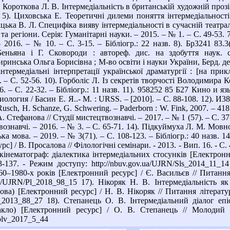
4). Короткова Л. В. Інтермедіальність в британській художній прозі 
т. 5). Циховська Е. Теоретичні дилеми поняття інтермедіальності
алацька В. Л. Специфіка вияву інтермедіальності в сучасній театр
 та регіони. Серія: Гуманітарні науки. – 2015. – № 1. – С. 49-53.
 – 2016. – № 10. – С. 3-15. – Бібліогр.: 22 назв. 8). Бр3241 
еньяна і Г. Сковороди : автореф. дис. на здобуття наук. ст
ринська Ольга Борисівна ; М-во освіти і науки України, Берд. дер
нтермедіальні інтерпретації української драматургії : [на при
 – С. 52-56. 10). Горболіс Л. Із секретів творчості Володимира К
6. – С. 22-32. – Бібліогр.: 11 назв. 11). 958252 85 Б27 Кино и 
ология / Басин Е. Я..- М. : URSS. – [2010]. – С. 88-108. 12). И3
Rusch, H. Schanze, G. Schwering. – Paderborn : W. Fink, 2007. – 41
. Стефанова // Студії мистецтвознавчі. – 2017. – № 1 (57). – С. 3
вознавчі. – 2016. – № 3. – С. 65-71. 14). Підкуймуха Л. М. Мовн
ка мова. – 2019. – № 3(71). – С. 108-123. – Бібліогр.: 40 назв. 
с] / В. Просалова // Філологічні семінари. - 2013. - Вип. 16. - С.
кінематограф: діалектика інтермедіальних стосунків [Електронни
3-137. - Режим доступу: http://nbuv.gov.ua/UJRN/Sls_2014_11_1
0–1980-х років [Електронний ресурс] / Є. Васильєв // Питання л
v.ua/UJRN/Pl_2018_98_15 17). Нікоряк Н. В. Інтермедіальність
ва) [Електронний ресурс] / Н. В. Нікоряк // Питання літературо
/Pl_2013_88_27 18). Степанець О. В. Інтермедіальний діалог е
кло) [Електронний ресурс] / О. В. Степанець // Молодий 
molv_2017_5_44