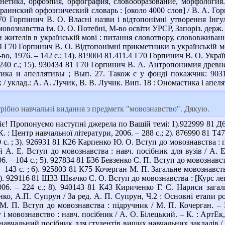
нетика, орфоэпия, орфография, словообразование, морфология. 
аинский орфоэпический словарь : [около 4000 слов] / В. А. Горпи
 Г70 Горпинич В. О. Власні назви і відтопонімні утворення Інгу
вознавства ім. О. О. Потебні, М-во освіти УРСР, Запоріз. держ. пед
 жителів в українській мові : питання словотвору, слововживанн
.4 Г70 Горпинич В. О. Відтопонімні прикметники в українській мові
о, 1976. – 142 с.; 14). 819004 81.411.4 Г70 Горпинич В. О. Україн
 240 с.; 15). 930434 81 Г70 Горпинич В. А. Антропонимия древн
тика и апеллятивы ; Вып. 27. Також є у фонді покажчик: 903
/ уклад.: А. А. Лучик, В. В. Лучик. Вип. 18 : Ономастика і апеля
ібно навчальні видання з предметк "мовознавство". Дякую.
є! Пропонуємо наступні джерела по Вашій темі: 1).922999 81 Д69
– К. : Центр навчальної літератури, 2006. – 288 с.; 2). 876990 81
 с. ; 3). 926931 81 К26 Карпенко Ю. О. Вступ до мовознавства : п
А. Е. Вступ до мовознавства : навч. посібник для вузів / А. Е
6. – 104 с.; 5). 927834 81 Б36 Бевзенко С. П. Вступ до мовознавст
 143 с. ; 6). 925803 81 К75 Кочерган М. П. Загальне мовознавство
7). 929116 81 Ш33 Швачко С. О. Вступ до мовознавства : [Курс лекц
06. – 224 с.; 8). 940143 81 К43 Кириченко Г. С. Нариси загальн
о, А.П. Супрун / За ред. А. П. Супрун, Ч.2 : Основні етапи роз
. П. Вступ до мовознавства : підручник / М. П. Кочерган. – Вид
і мовознавство : навч. посібник / А. О. Білецький. – К. : АртЕк,
авчальний посібник для студентів вищих навчальних закладів / Л