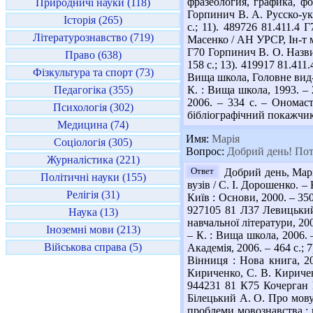
фразеология, графика, фо
Природничі науки (118)
Горпинич В. А. Русско-укр
Історія (265)
с.; 11). 489726 81.411.4
Літературознавство (719)
Масенко / АН УРСР, Ін-т мо
Г70 Горпинич В. О. Назви
Право (638)
158 с.; 13). 419917 81.411
Фізкультура та спорт (73)
Вища школа, Головне вид-в
Педагогіка (355)
К. : Вища школа, 1993. –
2006. – 334 с. – Ономас
Психологія (302)
бібліографічний покажчик 
Медицина (74)
Имя:
Марія
Соціологія (305)
Вопрос:
Добрий день! Потр
Журналістика (221)
Ответ
Добрий день, Марі
Політичні науки (155)
вузів / С. І. Дорошенко. 
Релігія (31)
Київ : Основи, 2000. – 350
927105 81 Л37 Левицький 
Наука (13)
навчальної літератури, 200
Іноземні мови (213)
– К. : Вища школа, 2006. –
Військова справа (5)
Академія, 2006. – 464 с.; 
Вінниця : Нова книга, 20
Кириченко, С. В. Кириченк
944231 81 К75 Кочерган М
Білецький А. О. Про мову 
проблеми мовознавства : н