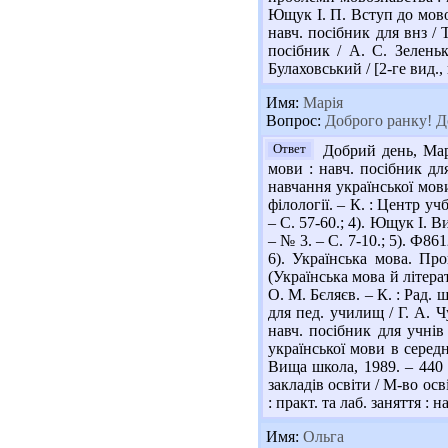
Ющук І. П. Вступ до мовоз
навч. посібник для внз / 
посібник / А. С. Зеленьк
Булаховський / [2-ге вид., 
Имя:
Марія
Вопрос:
Доброго ранку! До
Ответ
Добрий день, Марі
мови : навч. посібник для
навчання української мови 
філології. – К. : Центр уч
– С. 57-60.; 4). Ющук І. 
– № 3. – С. 7-10.; 5). Ф861
6). Українська мова. Пр
(Українська мова й літерат
О. М. Бєляєв. – К. : Рад.
для пед. училищ / Г. А. Ч
навч. посібник для учнів
української мови в середні
Вища школа, 1989. – 440 
закладів освіти / М-во осв
: практ. та лаб. заняття : н
Имя:
Ольга