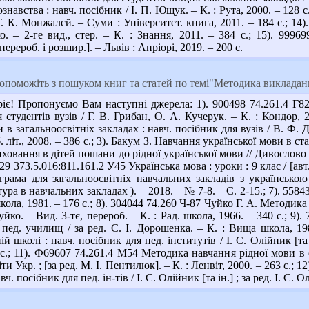
навства : навч. посібник / І. П. Ющук. – К. : Рута, 2000. – 128 
Т. К. Монжалєй. – Суми : Університет. книга, 2011. – 184 с.; 14)
о. – 2-ге вид., стер. – К. : Знання, 2011. – 384 с.; 15). 999
перероб. і розшир.]. – Львів : Апріорі, 2019. – 200 с.
поможіть з пошуком книг та статей по темі"Методика викладанн
є! Пропонуємо Вам наступні джерела: 1). 900498 74.261.4 Г82
 студентів вузів / Г. В. Грибан, О. А. Кучерук. – К. : Кондор,
в загальноосвітніх закладах : навч. посібник для вузів / В. Ф. Д
б. літ., 2008. – 386 с.; 3). Бакум З. Навчання української мови в с
Виховання в дітей пошани до рідної української мови // Дивослово 
29 373.5.016:811.161.2 У45 Українська мова : уроки : 9 клас / [авт.
ограма для загальноосвітніх навчальних закладів з українсько
ура в навчальних закладах ). – 2018. – № 7-8. – С. 2-15.; 7). 55
 школа, 1981. – 176 с.; 8). 304044 74.260 Ч-87 Чуйко Г. А. Методи
уйко. – Вид. 3-тє, перероб. – К. : Рад. школа, 1966. – 340 с.; 9
 пед. училищ / за ред. С. І. Дорошенка. – К. : Вища школа, 1
й школі : навч. посібник для пед. інститутів / І. С. Олійник [та ін
с.; 11). Ф69607 74.261.4 М54 Методика навчання рідної мови в
іти Укр. ; [за ред. М. І. Пентилюк]. – К. : Ленвіт, 2000. – 263 с.
авч. посібник для пед. ін-тів / І. С. Олійник [та ін.] ; за ред. І. С.