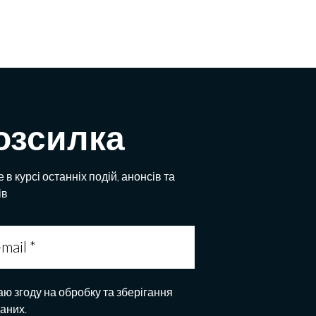
озсилка
 в курсі останніх подій, анонсів та
ів
аю згоду на обробку та зберігання
даних.