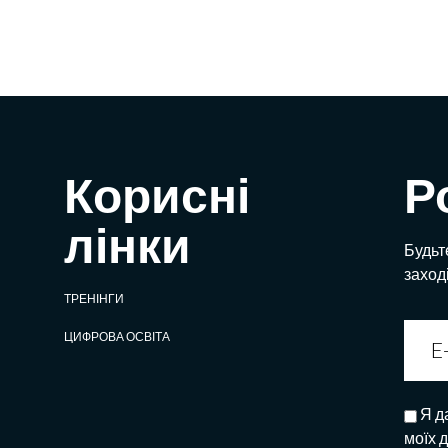
Корисні
Р
лінки
Будьте
заход
ТРЕНІНГИ
ЦИФРОВА ОСВІТА
Я д
моїх 