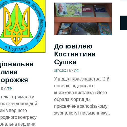
До ювілею
Костянтина
Сушка
ціональна
рлина
05.10.2021
BY
ЛФ
порожжя
У відділі краєзнавства (2-й
поверх) відкрилась
1
BY
ЛФ
книжкова виставка «Його
отека отримала у
обрала Хортиця»,
ок тези доповідей
присвячена запорізькому
иків першого
журналісту і письменнику...
родного конгресу
ональна перлина