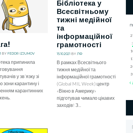
Бібліотека у
Всесвітньому
тижні медійної
П
та
інформаційної
2
га!
грамотності
1
1
BY
FEDOR IZJUMOV
15.10.2021
BY
ЛФ
1
отека припинила
В рамках Всесвітнього
2
уговування
тижня медійної та
3
увачів у зв’язку зі
інформаційної грамотності
ю зони карантину і
(Global MIL Week) центр
ленням карантинних
«Вікно в Америку»
жень.
підготував чимало цікавих
заходів! З...