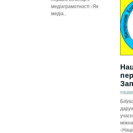
медіаграмотності «Як
медіа...
На
пе
За
11.10.202
Біблі
дарун
учасн
міжна
«Наці