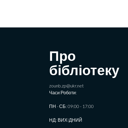
Про
бібліотеку
zounb.zp@ukr.net
Часи Роботи:
ПН - СБ: 09:00 - 17:00
НД: ВИХIДНИЙ