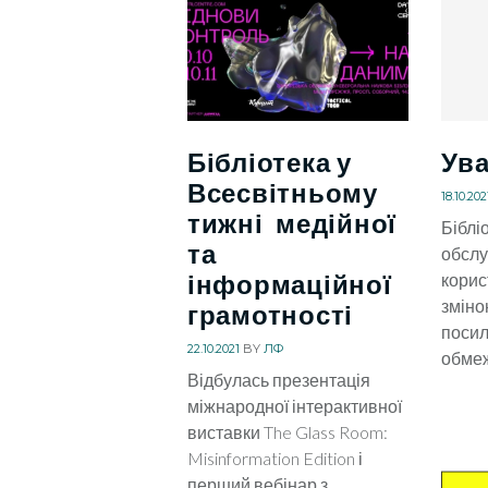
Бібліотека у
Ува
Всесвітньому
18.10.202
тижні медійної
Біблі
та
обсл
інформаційної
корист
зміно
грамотності
поси
22.10.2021
BY
ЛФ
обме
Відбулась презентація
міжнародної інтерактивної
виставки The Glass Room:
Misinformation Edition і
перший вебінар з