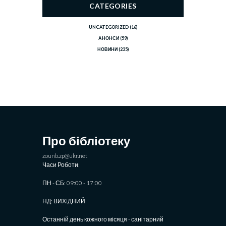
CATEGORIES
UNCATEGORIZED
(16)
АНОНСИ
(59)
НОВИНИ
(235)
Про бібліотеку
zounb.zp@ukr.net
Часи Роботи:
ПН - СБ: 09:00 - 17:00
НД: ВИХIДНИЙ
Останній день кожного місяця - санітарний