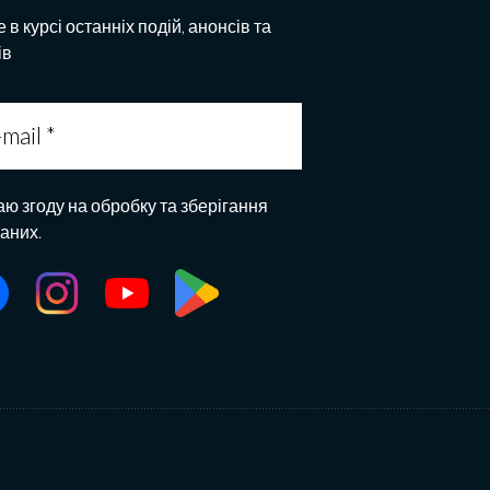
 в курсі останніх подій, анонсів та
ів
аю згоду на обробку та зберігання
даних.