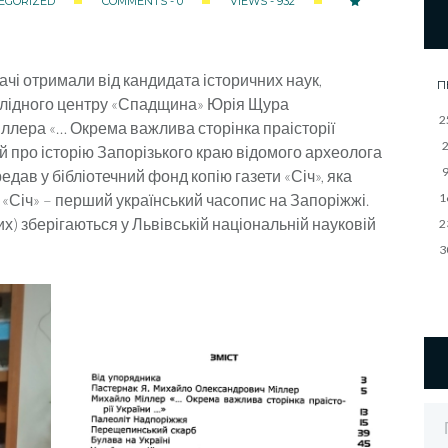
EGORIZED
COMMENTS - 0
VIEWS - 932
ачі отримали від кандидата історичних наук,
П
слідного центру «Спадщина» Юрія Щура
2
ллера «… Окрема важлива сторінка праісторії
ей про історію Запорізького краю відомого археолога
едав у бібліотечний фонд копію газети «Січ», яка
 «Січ» – перший український часопис на Запоріжжі.
1
х) зберігаються у Львівській національній науковій
2
3