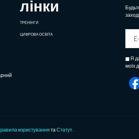
лінки
Будьте
заход
ТРЕНІНГИ
ЦИФРОВА ОСВІТА
Я д
моїх 
арний
равила користування
та
Статут
.