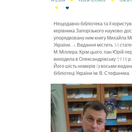
14.12.2019
FEDOR IZJUMOV
UNCAT
Нещодавно бібліотека та її користув
керівника Запорізького науково-до
упорядковану ним книгу Михайла Мі
України…». Видання містить 16 стат
М. Міллера. Крім цього, пан Юрій пер
виходила в Олександрівську 1918 р.
Його шість номерів (з восьми видани
бібліотеці України ім. В. Стефаника.