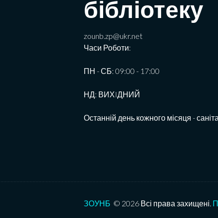
бібліотеку
zounb.zp@ukr.net
Часи Роботи:
ПН - СБ: 09:00 - 17:00
НД: ВИХIДНИЙ
Останній день кожного місяця - саніт
ЗОУНБ
© 2026 Всі права захищені.
П