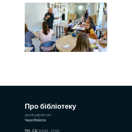
Про бібліотеку
zounb.zp@ukr.net
Часи Роботи:
ПН - СБ: 09:00 - 17:00