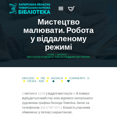
Мистецтво
малювати. Робота
у віддаленому
режимі
HOME
АНОНСИ
МИСТЕЦТВО МАЛЮВАТИ. РОБОТА У ВІДДАЛЕНОМУ РЕЖИМІ
29.01.2021
ЛФ
АНОНСИ
COMMENTS - 0
VIEWS - 1032
2 лютого о 12.00 у відділі мистецтв (6-й поверх)
відбудеться майстер-клас відомого запорізького
художника-графіка Леоніда Томіліна. Запис за
телефоном: (061)787 53 51. Кількість учасників
обмежена (у зв’язку з карантином).