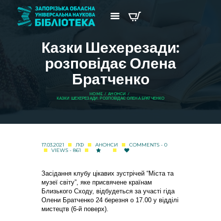
Казки Шехерезади:
розповідає Олена
Братченко
HOME
АНОНСИ
КАЗКИ ШЕХЕРЕЗАДИ: РОЗПОВІДАЄ ОЛЕНА БРАТЧЕНКО
17.03.2021
ЛФ
АНОНСИ
COMMENTS - 0
VIEWS - 861
Засідання клубу цікавих зустрічей “Міста та
музеї світу”, яке присвячене країнам
Близького Сходу, відбудеться за участі гіда
Олени Братченко 24 березня о 17.00 у відділі
мистецтв (6-й поверх).