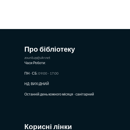
Про бібліотеку
zounb.zp@ukr.net
Часи Роботи:
ПН - СБ: 09:00 - 17:00
НД: ВИХIДНИЙ
Останній день кожного місяця - санітарний
Корисні лінки