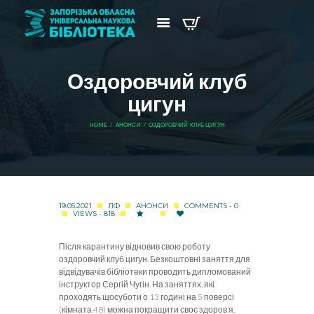
Оздоровчий клуб
цигун
HOME
АНОНСИ
ОЗДОРОВЧИЙ КЛУБ ЦИГУН
19.05.2021
ЛФ
АНОНСИ
COMMENTS - 0
VIEWS - 818
Після карантину відновив свою роботу
оздоровчий клуб цигун. Безкоштовні заняття для
відвідувачів бібліотеки проводить дипломований
інструктор Сергій Чугін. На заняттях, які
проходять щосуботи о 13 годині на 5 поверсі
(кімната 48) можна покращити своє здоров’я,