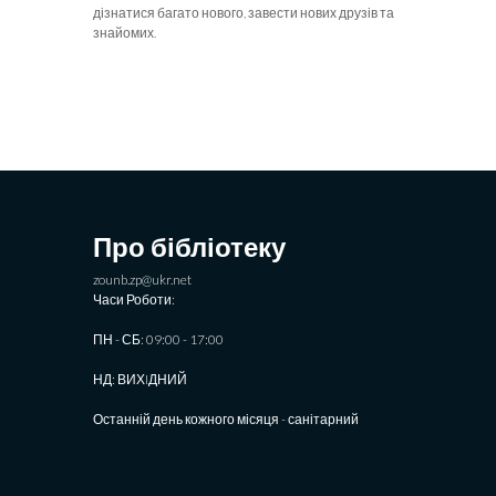
дізнатися багато нового, завести нових друзів та
знайомих.
Про бібліотеку
zounb.zp@ukr.net
Часи Роботи:
ПН - СБ: 09:00 - 17:00
НД: ВИХIДНИЙ
Останній день кожного місяця - санітарний