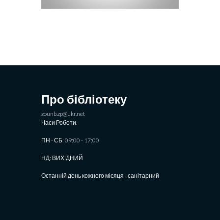
Про бібліотеку
zounb.zp@ukr.net
Часи Роботи:
ПН - СБ: 09:00 - 17:00
НД: ВИХIДНИЙ
Останній день кожного місяця - санітарний