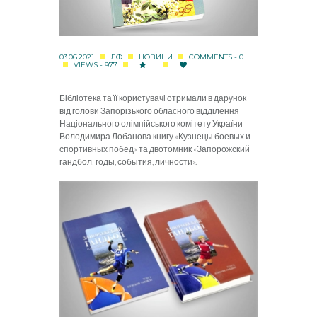
03.06.2021
ЛФ
НОВИНИ
COMMENTS - 0
VIEWS - 977
Бібліотека та її користувачі отримали в дарунок
від голови Запорізького обласного відділення
Національного олімпійського комітету України
Володимира Лобанова книгу «Кузнецы боевых и
спортивных побед» та двотомник «Запорожский
гандбол: годы, события, личности».