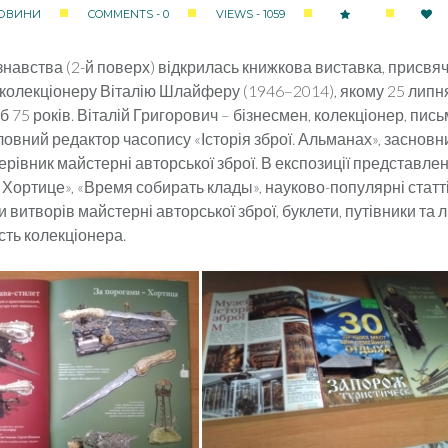
ОВИНИ
COMMENTS - 0
VIEWS - 1059
єзнавства (2-й поверх) відкрилась книжкова виставка, присвя
 колекціонеру Віталію Шлайферу (1946–2014), якому 25 липн
 75 років. Віталій Григорович – бізнесмен, колекціонер, пис
ловний редактор часопису «Історія зброї. Альманах», заснов
 керівник майстерні авторської зброї. В експозиції представлен
Хортице», «Время собирать клады», науково-популярні статті з
и витворів майстерні авторської зброї, буклети, путівники та 
ість колекціонера.