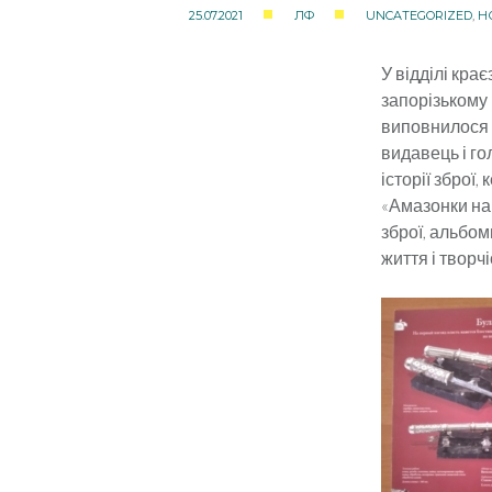
25.07.2021
ЛФ
UNCATEGORIZED
,
Н
У відділі кра
запорізькому
виповнилося б
видавець і го
історії зброї,
«Амазонки на 
зброї, альбом
життя і творч