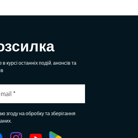
озсилка
 в курсі останніх подій, анонсів та
ів
аю згоду на обробку та зберігання
даних.