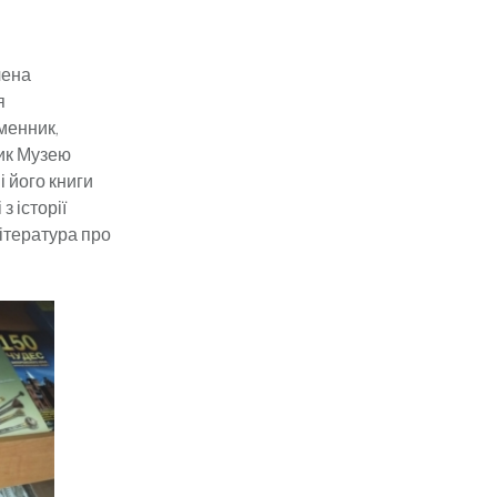
чена
я
ьменник,
ник Музею
і його книги
 історії
література про