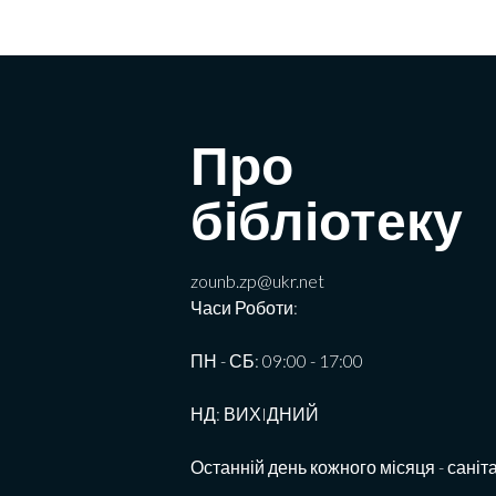
Про
бібліотеку
zounb.zp@ukr.net
Часи Роботи:
ПН - СБ: 09:00 - 17:00
НД: ВИХIДНИЙ
Останній день кожного місяця - саніт