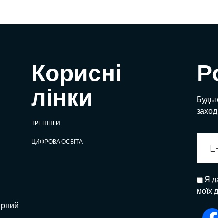
Корисні
Р
лінки
Будьте
заход
ТРЕНІНГИ
ЦИФРОВА ОСВІТА
Я д
моїх 
арний