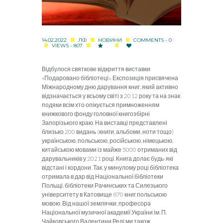
14.02.2022
ЛФ
НОВИНИ
COMMENTS - 0
VIEWS - 807
Відбулося святкове відкриття виставки
«Подаровано бібліотеці». Експозиція присвячена
Міжнародному дню дарування книг, який активно
відзначається у всьому світі з 2012 року та на знак
подяки всім хто опікується примноженням
книжкового фонду головної книгозбірні
Запорізького краю. На виставці представлені
близько 200 видань (книги, альбоми, ноти тощо)
українською, польською, російською, німецькою,
китайською мовами із майже 5000 отриманих від
дарувальників у 2021 році. Книга долає будь-які
відстані і кордони. Так, у минулому році бібліотека
отримала в дар від Національної бібліотеки
Польщі, бібліотеки Рачинських та Силезького
університету в Катовище 870 книг польською
мовою. Від нашої землячки, професора
Національної музичної академії України ім. П.
Чайковського Валентини Реді ми також