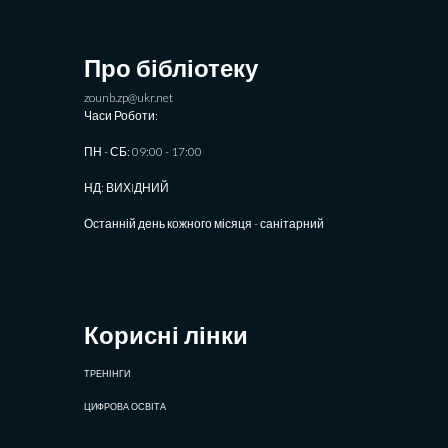
Про бібліотеку
zounb.zp@ukr.net
Часи Роботи:
ПН - СБ: 09:00 - 17:00
НД: ВИХIДНИЙ
Останній день кожного місяця - санітарний
Корисні лінки
ТРЕНІНГИ
ЦИФРОВА ОСВІТА