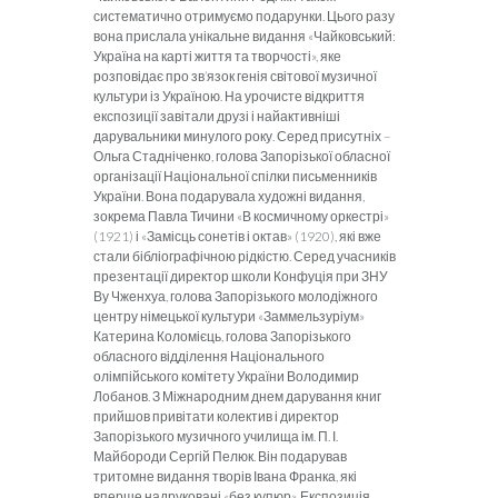
систематично отримуємо подарунки. Цього разу
вона прислала унікальне видання «Чайковський:
Україна на карті життя та творчості», яке
розповідає про зв’язок генія світової музичної
культури із Україною.
На урочисте відкриття
експозиції завітали друзі і найактивніші
дарувальники минулого року. Серед присутніх –
Ольга Стадніченко, голова Запорізької обласної
організації Національної спілки письменників
України. Вона подарувала художні видання,
зокрема Павла Тичини «В космичному оркестрі»
(1921) і «Замісць сонетів і октав» (1920), які вже
стали бібліографічною рідкістю. Серед учасників
презентації директор школи Конфуція при ЗНУ
Ву Чженхуа, голова Запорізького молодіжного
центру німецької культури «Заммельзуріум»
Катерина Коломієць, голова Запорізького
обласного відділення Національного
олімпійського комітету України Володимир
Лобанов. З Міжнародним днем дарування книг
прийшов привітати колектив і директор
Запорізького музичного училища ім. П. І.
Майбороди Сергій Пелюк. Він подарував
тритомне видання творів Івана Франка, які
вперше надруковані «без купюр».
Експозиція