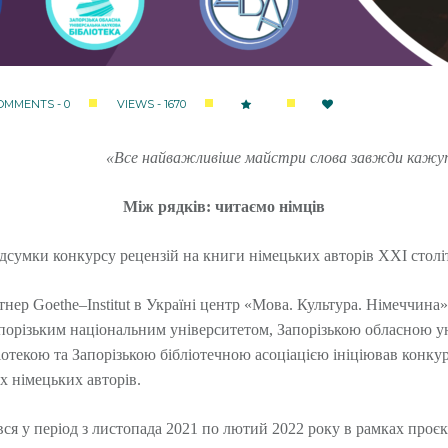
OMMENTS - 0
VIEWS - 1670
«Все найважливіше майстри слова завжди кажут
Між рядків: читаємо німців
дсумки конкурсу рецензій на книги німецьких авторів ХХІ столі
ртнер
Goethe
–
Institut
в Україні центр «Мова. Культура. Німеччина»
Запорізьким національним університетом, Запорізькою обласною 
отекою та Запорізькою бібліотечною асоціацією ініціював конкур
х німецьких авторів.
вся у період з листопада 2021 по лютий 2022 року в рамках проє