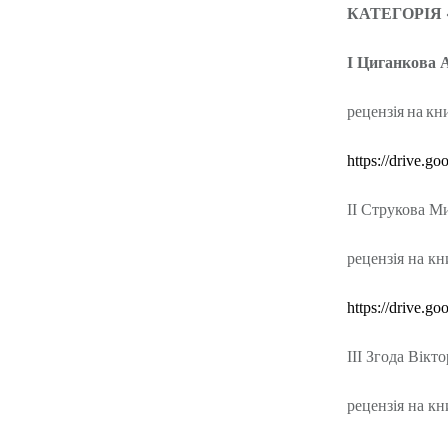
КАТЕГОРІЯ «
І Циганкова 
рецензія
на
кн
https://drive.
ІІ Струкова М
рецензія на кн
https
://
drive
.
goo
ІІІ Згода Вікто
рецензія на кн