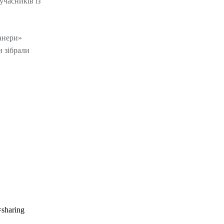
учасників із
анери»
и зібрали
sharing