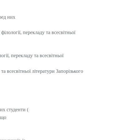
ред них
ілології, перекладу та всесвітньої
гії, перекладу та всесвітньої
та всесвітньої літератури Запорізького
их студенти (
 що