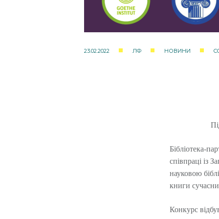
23.02.2022
ЛФ
НОВИНИ
C
Пі
Бібліотека-па
співпраці із 
науковою біблі
книги сучасни
Конкурс відбу