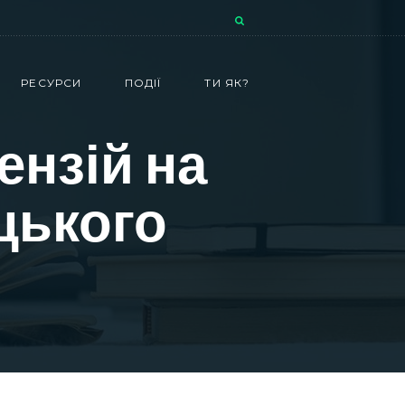
РЕСУРСИ
ПОДІЇ
ТИ ЯК?
ензій на
цького