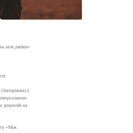
ь між рядків
»
ття
 (Запоріжжя) у
універсальною
с рецензій на
кту «Між