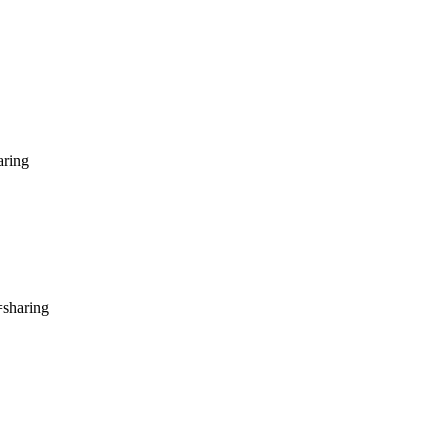
aring
=
sharing