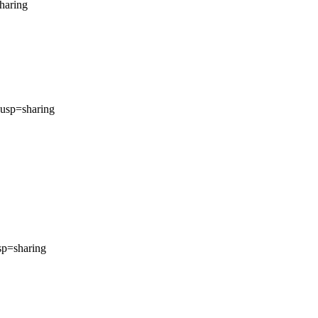
haring
usp
=
sharing
p=sharing