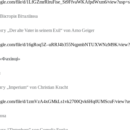
gle
.
com
/
file
/
d
/1
LfGZmrRlruFise
_
St
9
FfvaWKAfpdWxm
6/
view
?
usp
=
s
Вікторія Віталіївна
игу „
Der
alte
Vater
in
seinem
Exil
“
von
Arno
Geiger
gle
.
com
/
file
/
d
/16
gRoq
5
Z
–
uRRJ
4
b
355
NqpmbNTUXWNzM
9
K
/
view
?
Фахівці»
я
игу
„Imperium“ von Christian Kracht
.google.com/file/d/1zmVzA4xGMkLs1vk2700Qvk6Hq0UMScuF/view?us
нна
игу “
Tintenherz
”
von
Cornelia
Funke