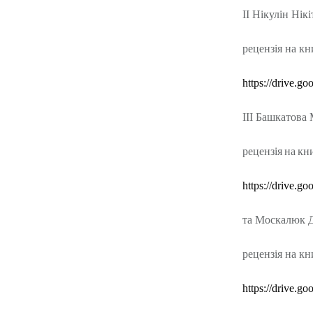
ІІ Нікулін Нік
рецензія на кн
https
://
drive
.
goo
ІІІ Башкатова
рецензія
на
кн
https://drive
та Москалюк 
рецензія на кни
https://drive