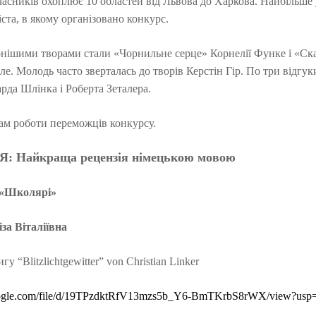
часників охоплює 10 областей від Львова до Харкова. Найбільше 
ста, в якому організовано конкурс.
нішими творами стали «Чорнильне серце» Корнелії Функе і «Ск
. Молодь часто зверталась до творів Керстін Гір. По три відгук
рда Шлінка і Роберта Зеталера.
м роботи переможців конкурсу.
 Найкраща рецензія німецькою мовою
«Школярі»
за Віталіївна
гу “Blitzlichtgewitter” von Christian Linker
.google.com/file/d/19TPzdktRfV13mzs5b_Y6-BmTKrbS8rWX/view?usp=