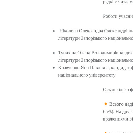
рядків: читає
Роботи учасник
Ніколова Олександра Олександрівна, 
літератури Запорізького національн
Тупахіна Олена Володимирівна, докто
літератури Запорізького національн
Кравченко Яна Павлівна, кандидат фі
національного університету
Ось декілька ф
Всього наді
65%). На друго
враженнями ві