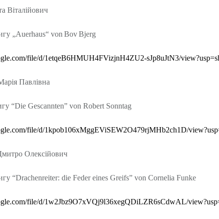
іта Віталійович
игу „
Auerhaus
“
von
Bov
Bjerg
gle
.
com
/
file
/
d
/1
etqeB
6
HMUH
4
FVizjnH
4
ZU
2-
sJp
8
uJtN
3/
view
?
usp
=
s
 Марія Павлівна
игу
“Die Gescannten” von Robert Sonntag
.google.com/file/d/1kpob106xMggEViSEW2O479rjMHb2ch1D/view?usp
Дмитро Олексійович
гу “Drachenreiter: die Feder eines Greifs” von Cornelia Funke
.google.com/file/d/1w2Jbz9O7xVQj9l36xegQDiLZR6sCdwAL/view?usp