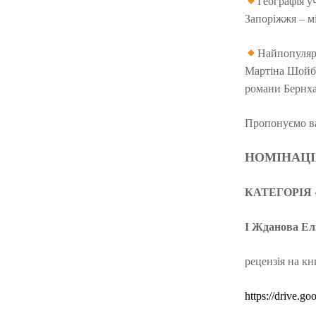
Географія у
Запоріжжя – мі
Найпопуляр
Мартіна Шойбле
романи Бернха
Пропонуємо ва
НОМІНАЦІЯ:
КАТЕГОРІЯ 
І Жданова Елі
рецензія на кни
https://drive