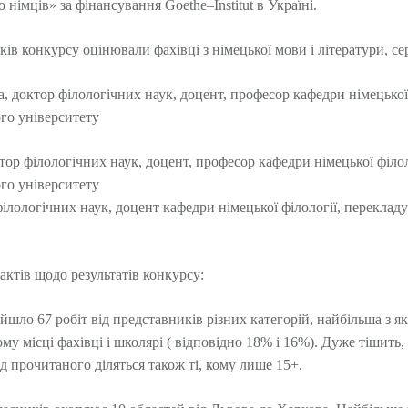
мо німців» за фінансування
Goethe
–
Institut
в Україні.
ів конкурсу оцінювали фахівці з німецької мови і літератури, се
доктор філологічних наук, доцент, професор кафедри німецької ф
ого університету
р філологічних наук, доцент, професор кафедри німецької філоло
ого університету
лологічних наук, доцент кафедри німецької філології, перекладу 
актів щодо результатів конкурсу:
йшло 67 робіт від представників різних категорій, найбільша з як
му місці фахівці і школярі ( відповідно 18% і 16%). Дуже тішить,
д прочитаного діляться також ті, кому лише 15+.