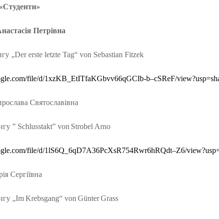
Студенти»
Анастасія Петрівна
игу
„Der erste letzte Tag“ von Sebastian Fitzek
google.com/file/d/1xzKB_EtITfaKGbvv66qGCIb-b–cSReF/view?usp=sh
ирослава Святославівна
игу ”
Schlusstakt
”
von
Strobel
Arno
gle
.
com
/
file
/
d
/1
lS
6
Q
_6
qD
7
A
36
PcXsR
754
Rwr
6
hRQdt
–
Z
6/
view
?
usp
рія Сергіївна
игу „
Im
Krebsgang
“
von
G
ü
nter
Grass