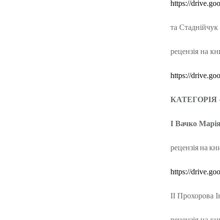
https
://
drive
.
goo
та Стаднійчук 
рецензія на кн
https
://
drive
.
goo
КАТЕГОРІЯ «
І Вачко Марі
рецензія
на
кн
https://drive
ІІ Прохорова І
рецензія на кн