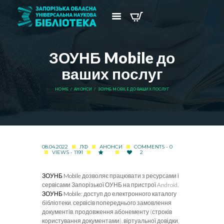
ЗОУНБ Mobile до
ваших послуг
HOME
АНОНСИ
ЗОУНБ MOBILE ДО ВАШИХ ПОСЛУГ
08.04.2022
ЛФ
АНОНСИ
COMMENTS - 0
VIEWS - 1191
2
ЗОУНБ Mobile
д
озволяє працювати з ресурсами і
сервісами Запорізької ОУНБ на пристрої Android.
ЗОУНБ Mobile
:
доступ до електронного
каталог
у
бібліотеки,
сервісів
попереднього замовлення
документів, продовження абонементу (строків
користування документами), віртуальної довідки,