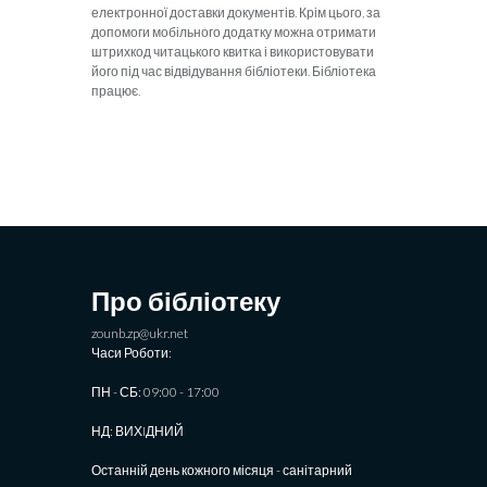
електронної доставки документів. Крім цього, за
допомоги мобільного додатку можна отримати
штрихкод читацького квитка і використовувати
його під час відвідування бібліотеки.
Бібліотека
працює.
Про бібліотеку
zounb.zp@ukr.net
Часи Роботи:
ПН - СБ: 09:00 - 17:00
НД: ВИХIДНИЙ
Останній день кожного місяця - санітарний