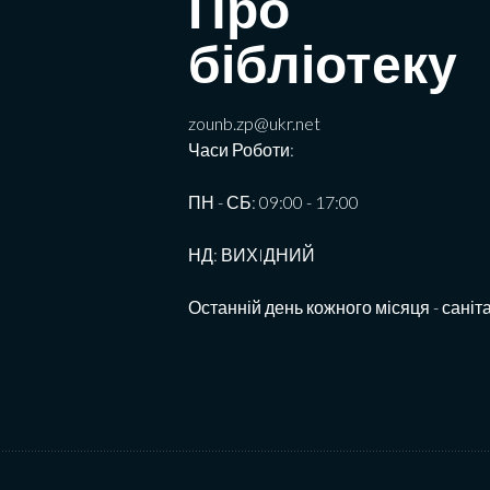
Про
бібліотеку
zounb.zp@ukr.net
Часи Роботи:
ПН - СБ: 09:00 - 17:00
НД: ВИХIДНИЙ
Останній день кожного місяця - саніт