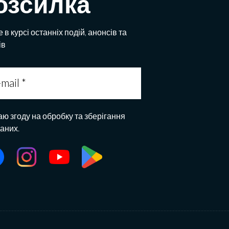
озсилка
 в курсі останніх подій, анонсів та
ів
аю згоду на обробку та зберігання
даних.