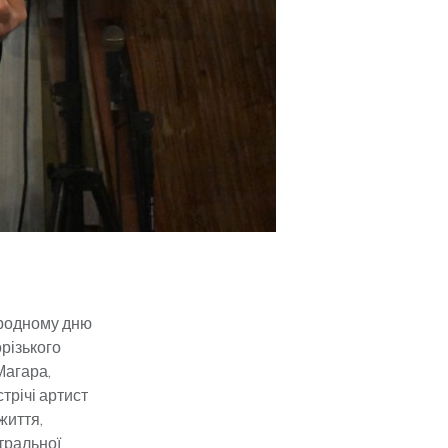
ародному дню
різького
Магара,
стрічі артист
життя,
атральної