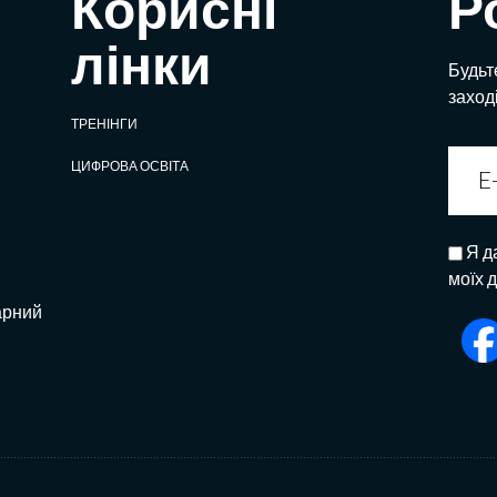
Корисні
Р
лінки
Будьте
заход
ТРЕНІНГИ
ЦИФРОВА ОСВІТА
Я д
моїх 
арний