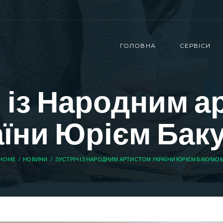
ГОЛОВНА
СЕРВІСИ
ч із Народним а
аїни Юрієм Бак
HOME
НОВИНИ
ЗУСТРІЧ ІЗ НАРОДНИМ АРТИСТОМ УКРАЇНИ ЮРІЄМ БАКУМО