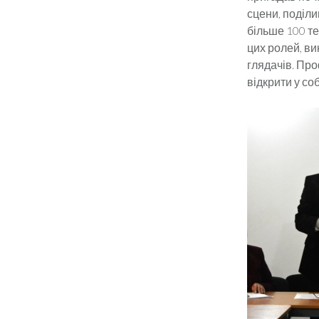
сцени, поділ
більше 100 те
цих ролей, ви
глядачів. Пр
відкрити у со