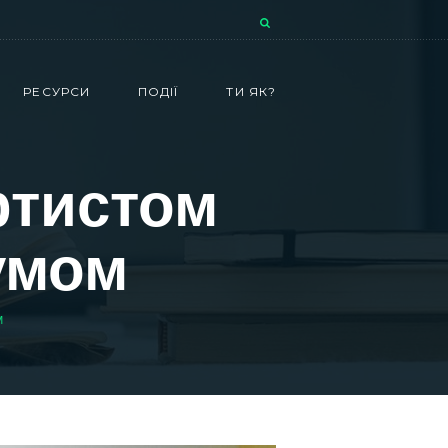
РЕСУРСИ
ПОДІЇ
ТИ ЯК?
ртистом
умом
М