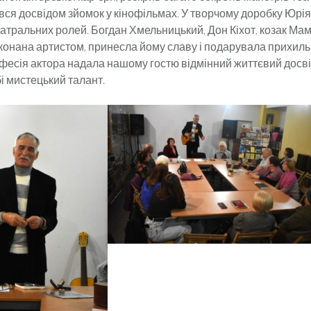
ився досвідом зйомок у кінофільмах. У творчому доробку Юрі
атральних ролей. Богдан Хмельницький, Дон Кіхот, козак Ма
конана артистом, принесла йому славу і подарувала прихильн
офесія актора надала нашому гостю відмінний життєвий досві
бі мистецький талант.