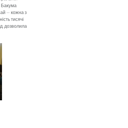
я Бакума
май — кожна з
ість тисячі
д, дозволила