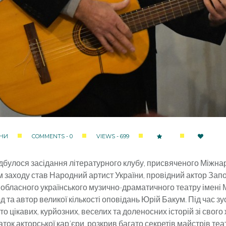
НИ
COMMENTS - 0
VIEWS - 699
ідбулося засідання літературного клубу, присвяченого Міжн
м заходу став Народний артист України, провідний актор Запо
 обласного українського музично-драматичного театру імені 
д та автор великої кількості оповідань Юрій Бакум. Під час зу
то цікавих, курйозних, веселих та доленосних історій зі свого 
ток акторської кар’єри, розкрив багато секретів майстрів те