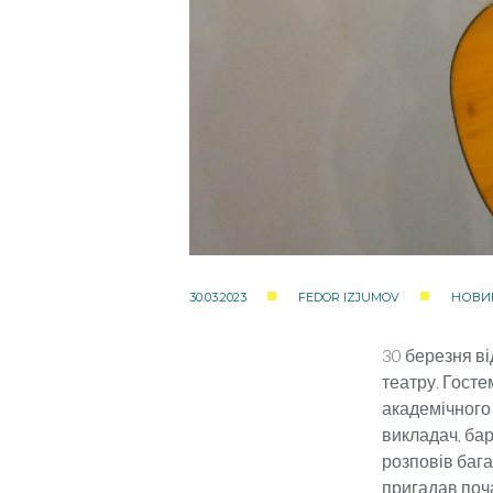
30.03.2023
FEDOR IZJUMOV
НОВИ
30 березня в
театру. Госте
академічного
викладач, бар
розповів бага
пригадав поча