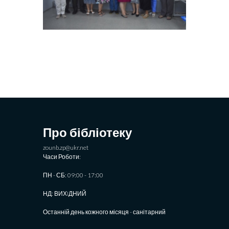
Про бібліотеку
zounb.zp@ukr.net
Часи Роботи:
ПН - СБ: 09:00 - 17:00
НД: ВИХIДНИЙ
Останній день кожного місяця - санітарний