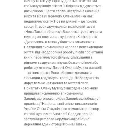
сильну та квітучу Україну, ділиться з читачами
своїм внутрішнім світом. У її віршах відчуваються
ноти любові, щастя, тепла, нестримне бажання
миру та віра у Перемогу. Олена Музика має
педагогічну освіту. Поезія для неї — це поклик
серця. Її твори друкувалися в районній газеті
«Нова Таврія», збірнику «Василівка туристична та
мистецько-поетична», журналах «Хортиця» та
«Дивослово», а також у багатьох альманахах.
Натхнення письменниця черпає з повсякденного
життя: під час дороги на роботу, після прочитаної
книги, переглянутого фільму, спілкування з
рідними та друзями, під час безсонної ночі або
роботи у квітнику. До речі, Олена Музика має хобі
— квітникарство. Вона обожнює доглядати
тюльпани, гладіолуси, троянди. Любов до квітів
дарує велике натхнення та життєві сили.
Привітати Олену Музику з виходом нової книги
прийшли письменники і письменниці
Запорізького краю, голова Запорізької обласної
організації Національної спілки письменників
України Ольга Стадніченко, композитор-пісняр,
співак і журналіст Анатолій Сердюк, перша
заступниця голови Бердянської районної
державної адміністрації Ирина Пивень,