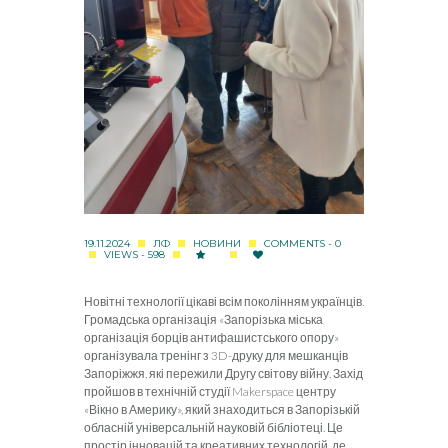
19.11.2024
ЛФ
НОВИНИ
COMMENTS - 0
VIEWS - 598
Новітні технології цікаві всім поколінням українців.
Громадська організація «Запорізька міська
організація борців антифашистського опору»
організувала тренінг з 3
D
-друку для мешканців
Запоріжжя, які пережили Другу світову війну. Захід
пройшов в технічній студії
Makerspace
центру
«Вікно в Америку», який знаходиться в Запорізькій
обласній універсальній науковій бібліотеці. Це
простір інновацій та креативних технологій, де