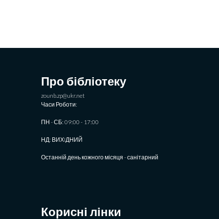
Про бібліотеку
zounb.zp@ukr.net
Часи Роботи:
ПН - СБ: 09:00 - 17:00
НД: ВИХIДНИЙ
Останній день кожного місяця - санітарний
Корисні лінки