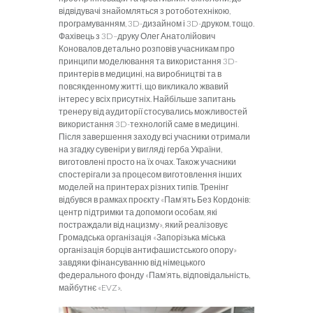
відвідувачі знайомляться з ротоботехнікою,
програмуванням, 3
D
-дизайном і 3
D
-друком, тощо.
Фахівець з 3
D
–
друку Олег Анатолійович
Коновалов детально розповів учасникам про
принципи моделювання та використання 3
D
-
принтерів в медицині, на виробництві та в
повсякденному житті, що викликало жвавий
інтерес у всіх присутніх. Найбільше запитань
тренеру від аудиторії стосувались можливостей
використання 3
D
-технологій саме в медицині.
Після завершення заходу всі учасники отримали
на згадку сувеніри у вигляді герба України,
виготовлені
просто на їх очах. Також учасники
спостерігали за процесом виготовлення інших
моделей на принтерах різних типів.
Тренінг
відбувся в рамках проєкту «Пам’ять Без Кордонів:
центр підтримки та допомоги особам, які
постраждали від нацизму», який реалізовує
Громадська організація «Запорізька міська
організація борців антифашистського опору»
завдяки фінансуванню від німецького
федерального фонду «Пам’ять, відповідальність,
майбутнє «EVZ».