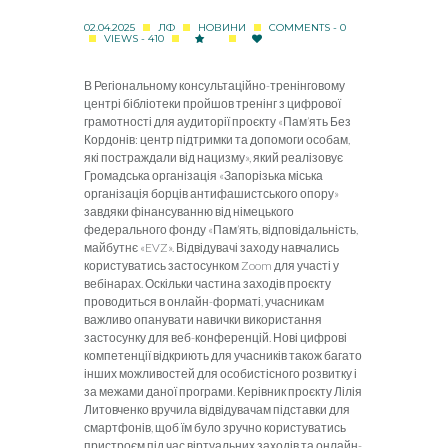
02.04.2025
ЛФ
НОВИНИ
COMMENTS - 0
VIEWS - 410
В Регіональному консультаційно-тренінговому
центрі бібліотеки пройшов тренінг з цифрової
грамотності для аудиторії проєкту «Пам’ять Без
Кордонів: центр підтримки та допомоги особам,
які постраждали від нацизму», який реалізовує
Громадська організація «Запорізька міська
організація борців антифашистського опору»
завдяки фінансуванню від німецького
федерального фонду «Пам’ять, відповідальність,
майбутнє «EVZ». Відвідувачі заходу навчались
користуватись застосунком
Zoom
для участі у
вебінарах. Оскільки частина заходів проєкту
проводиться в онлайн-форматі, учасникам
важливо опанувати навички використання
застосунку для веб-конференцій. Нові цифрові
компетенції відкриють для учасників також багато
інших можливостей для особистісного розвитку і
за межами даної програми. Керівник проєкту Лілія
Литовченко вручила відвідувачам підставки для
смартфонів, щоб їм було зручно користуватись
пристроєм під час віртуальних заходів та онлайн-