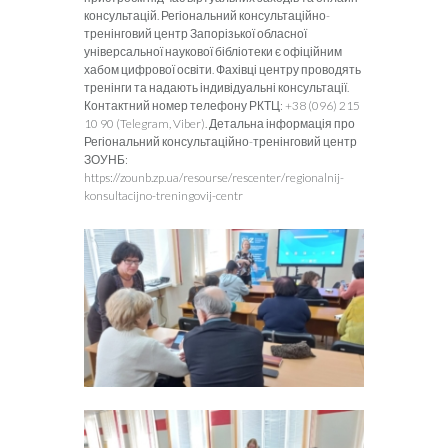
консультацій. Регіональний консультаційно-
тренінговий центр Запорізької обласної
універсальної наукової бібліотеки є офіційним
хабом цифрової освіти. Фахівці центру проводять
тренінги та надають індивідуальні консультації.
Контактний номер телефону РКТЦ: +38 (096) 215
10 90 (Telegram, Viber). Детальна інформація про
Регіональний консультаційно-тренінговий центр
ЗОУНБ:
https://zounb.zp.ua/resourse/rescenter/regionalnij-
konsultacijno-treningovij-centr