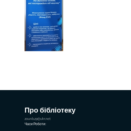
Про бібліотеку
zounb.zp@ukr.net
Часи Роботи: