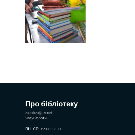
Про бібліотеку
zounb.zp@ukr.net
Часи Роботи:
ПН - СБ: 09:00 - 17:00