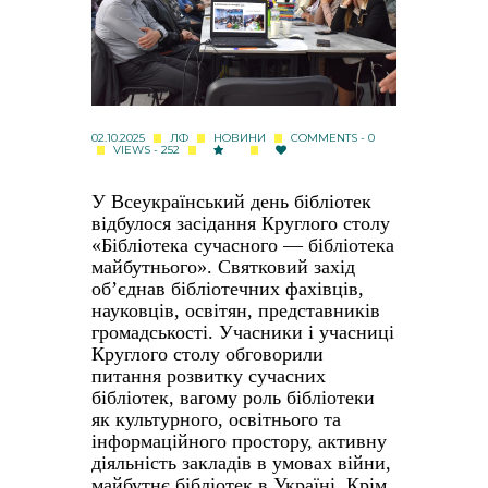
02.10.2025
ЛФ
НОВИНИ
COMMENTS - 0
VIEWS - 252
У Всеукраїнський день бібліотек
відбулося засідання Круглого столу
«Бібліотека сучасного — бібліотека
майбутнього».
Святковий захід
об’єднав бібліотечних фахівців,
науковців, освітян, представників
громадськості. Учасники і учасниці
Круглого столу обговорили
питання розвитку сучасних
бібліотек, вагому роль бібліотеки
як культурного, освітнього та
інформаційного простору, активну
діяльність закладів в умовах війни,
майбутнє бібліотек в Україні.
Крім