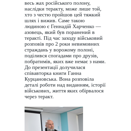
весь жах російського полону,
наслідки теракту, може лише той,
хто з честю пройшов цей тяжкий
шлях і вижив. Саме такою
людиною є Геннадій Харченко —
азовець, який був поранений в
теракті. Під час заходу військовий
розповів про 2 роки невимовних
страждань у ворожому полоні,
поділився спогадами про друзів,
побратимів, яких вже немає з нами.
До презентації долучилася
співавторка книги Ганна
Курцановська. Вона розповіла
деталі роботи над виданням, історії
військових, життя яких обірвалося
через теракт.