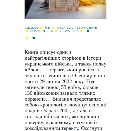
17.12.2025
ЛФ
UNCATEGORIZED
,
НОВИНИ
COMMENTS - 0
VIEWS - 370
Книга описує один з
найтрагічніших сторінок в історії
українського війська, а також полку
«
Азов
»
— теракт, який російські
окупанти вчинили в Оленівці в ніч
проти 29 липня 2022 року. Тоді
загинули понад 53 воїна, більше
130 військових зазнали тяжких
поранень… Видання представляє
собою хронологію злочину: основні
події в
«
бараці 200
»
, детальні
спогади військових, які вціліли і
повернулися додому, ситуація із
розслідуванням теракту. Осягнути