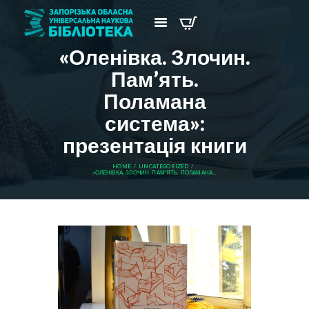
«Оленівка. Злочин.
Пам’ять.
Поламана
система»:
презентація книги
HOME
UNCATEGORIZED
«ОЛЕНІВКА. ЗЛОЧИН. ПАМ’ЯТЬ. ПОЛАМАНА...