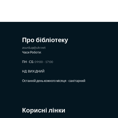
Про бібліотеку
zounb.zp@ukr.net
Часи Роботи:
ПН - СБ: 09:00 - 17:00
НД: ВИХIДНИЙ
Останній день кожного місяця - санітарний
Корисні лінки