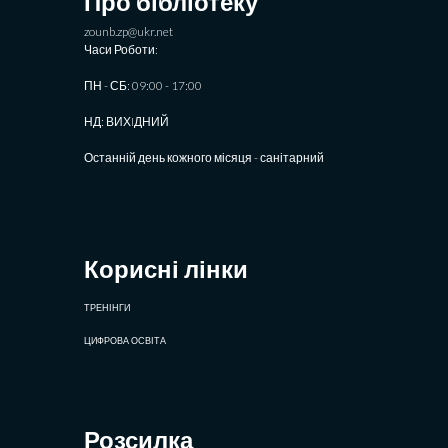
Про бібліотеку
zounb.zp@ukr.net
Часи Роботи:
ПН - СБ: 09:00 - 17:00
НД: ВИХIДНИЙ
Останній день кожного місяця - санітарний
Корисні лінки
ТРЕНІНГИ
ЦИФРОВА ОСВІТА
Розсилка