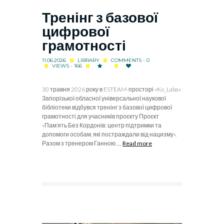
Тренінг з базової
цифрової
грамотності
11.06.2026
LIBRARY
COMMENTS - 0
VIEWS - 166
30 травня 2026 року в ESTEAM-просторі «Ko_Laba»
Запорізької обласної універсальної наукової
бібліотеки відбувся тренінг з базової цифрової
грамотності для учасників проєкту Проєкт
«Пам’ять Без Кордонів: центр підтримки та
допомоги особам, які постраждали від нацизму».
Разом з тренером Ганною......
Read more