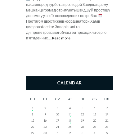
насамперед турбота про людей Завдяки цьому
мешканці громад отримують швидшу й простішу
допомогу у своїх повсякденних потребах.
Протягом двох тижнів координатори Хабів
цифрової освіти Запорізької та
Дніпропетровської областей проходили серію
п’ятиденних......
Read more
CALENDAR
ПН
ВТ
СР
ЧТ
ПТ
СБ
НД
1
2
3
4
5
6
7
8
9
10
11
12
13
14
15
16
17
18
19
20
21
22
23
24
25
26
27
28
29
30
1
2
3
4
5