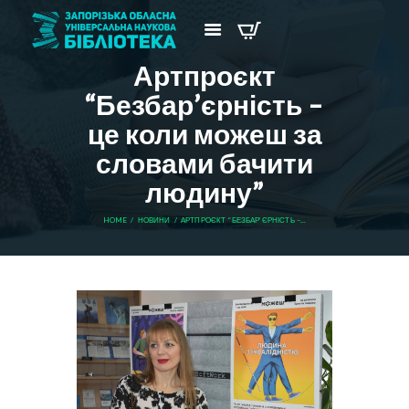
Артпроєкт
“Безбар’єрність –
це коли можеш за
словами бачити
людину”
HOME
НОВИНИ
АРТПРОЄКТ “БЕЗБАР’ЄРНІСТЬ –...