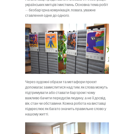
українських митців і мисткинь. Основна тема робіт
— безбар’єрна комунікація, повага, уважне
ставлення одне до одного.
Через художні образи та метафори проєкт
допомагає замислитися над тим, як слова можуть
підтримувати або ставати бар’єром і чому
важливо бачити передусім людину, а не її досвід,
вік, стан чи обставини. Кожна робота на виставці
підкреслює як багато значить правильне слово у
нашому житті.