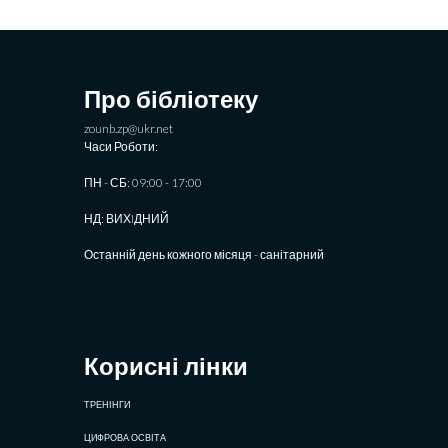
Про бібліотеку
zounb.zp@ukr.net
Часи Роботи:
ПН - СБ: 09:00 - 17:00
НД: ВИХIДНИЙ
Останній день кожного місяця - санітарний
Корисні лінки
ТРЕНІНГИ
ЦИФРОВА ОСВІТА