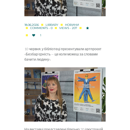
18.06.2026
LIBRARY
НОВИНИ
COMMENTS - 0
VIEWS - 207
1
10 червня, у бібліотеці презентували артпроєкт
«Безбар’єрність — це коли можеш за словами
бачити людину».
На виставці представлені близько 20 ілюстрацій