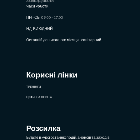
zounb.zp@ukr.net
Часи Роботи:
ПН - СБ: 09:00 - 17:00
НД: ВИХIДНИЙ
Останній день кожного місяця - санітарний
Корисні лінки
ТРЕНІНГИ
ЦИФРОВА ОСВІТА
Розсилка
Будьте в курсі останніх подій, анонсів та заходів