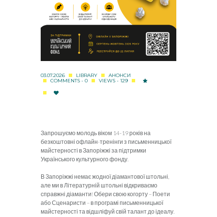
03.07.2026
LIBRARY
АНОНСИ
COMMENTS - 0
VIEWS - 129
Запрошуємо молодь віком 14-19 років на
безкоштовні офлайн-тренінги з письменницької
майстерності в Запоріжжі за підтримки
Українського культурного фонду.
В Запоріжжі немає жодної діамантової штольні,
але ми в Літературній штольні відкриваємо
справжні діаманти! Обери свою когорту – Поети
або Сценаристи – в програмі письменницької
майстерності та відшліфуй свій талант до ідеалу.