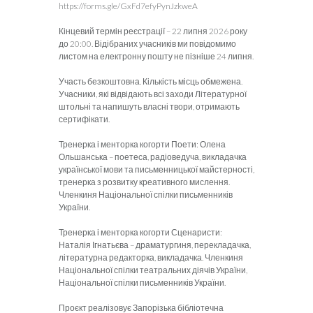
https://forms.gle/GxFd7efyPynJzkweA
Кінцевий термін реєстрації – 22 липня 2026 року
до 20:00. Відібраних учасників ми повідомимо
листом на електронну пошту не пізніше 24 липня.
Участь безкоштовна. Кількість місць обмежена.
Учасники, які відвідають всі заходи Літературної
штольні та напишуть власні твори, отримають
сертифікати.
Тренерка і менторка когорти Поети: Олена
Ольшанська – поетеса, радіоведуча, викладачка
української мови та письменницької майстерності,
тренерка з розвитку креативного мислення.
Членкиня Національної спілки письменників
України.
Тренерка і менторка когорти Сценаристи:
Наталія Ігнатьєва – драматургиня, перекладачка,
літературна редакторка, викладачка. Членкиня
Національної спілки театральних діячів України,
Національної спілки письменників України.
Проєкт реалізовує Запорізька бібліотечна