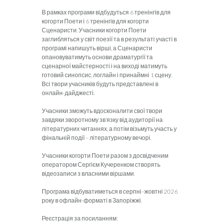
В рамках програми відбудуться 6 тренінгів для
когорти Поети і 6 тренінгів для когорти
Сценаристи. Учасники когорти Поети
заглибляться у світ поезії та в результаті участі в
програмі напишуть вірші, а Сценаристи
опановуватимуть основи драматургії та
сценарної майстерності і на виході матимуть
готовий синопсис, логлайн і принаймні 1 сцену.
Всі твори учасників будуть представлені в
онлайн-дайджесті.
Учасники зможуть вдосконалити свої твори
завдяки зворотному зв’язку від аудиторії на
літературних читаннях, а потім візьмуть участь у
фінальній події – літературному вечорі.
Учасники когорти Поети разом з досвідченим
оператором Сергієм Кучеренком створять
відеозаписи з власними віршами.
Програма відбуватиметься в серпні–жовтні 2026
року в офлайн-форматі в Запоріжжі.
Реєстрація за посиланням: