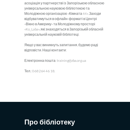
асоціація у партнерстві із Запорізькою обласною
універсальною науковою бібліотекою та
Молодіжною організацією «Кімната 44». Заходи
відбуватимуться в офлайн-форматі в Центрі
«Вікно в Америку» та Молодіжному просторі
«Ko_Laba», які знаходяться в Запорізькій обласній
універсальній науковій бібліотеці.
Якщо у вас виникнуть запитання, будемо раді
відповісти. Наші контакти:
Електронна пошта: training@zba.org.ua
Тел.: 068 264 46 18.
Про бібліотеку