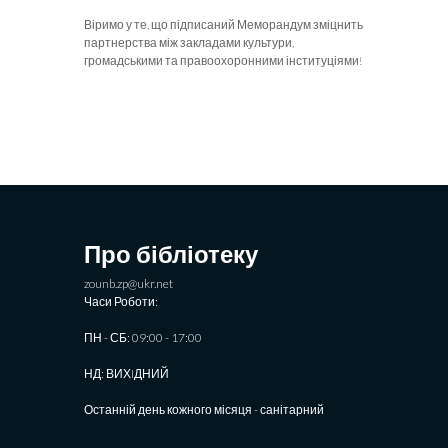
Віримо у те, що підписаний Меморандум зміцнить
партнерства між закладами культури,
громадськими та правоохоронними інституціями!
Про бібліотеку
zounb.zp@ukr.net
Часи Роботи:
ПН - СБ: 09:00 - 17:00
НД: ВИХIДНИЙ
Останній день кожного місяця - санітарний