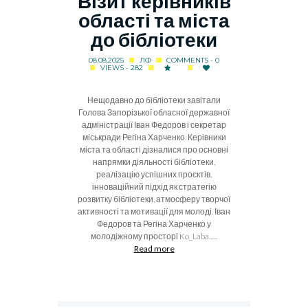
Візит керівників
області та міста
до бібліотеки
08.08.2025
ЛФ
COMMENTS - 0
VIEWS - 282
Нещодавно до бібліотеки завітали
Голова Запорізької обласної державної
адміністрації Іван Федоров і секретар
міськради Регіна Харченко. Керівники
міста та області дізналися про основні
напрямки діяльності бібліотеки,
реалізацію успішних проєктів,
інноваційний підхід як стратегію
розвитку бібліотеки, атмосферу творчої
активності та мотивації для молоді. Іван
Федоров та Регіна Харченко у
молодіжному просторі Ko_Laba......
Read more