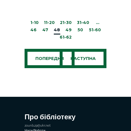
1-10
11-20
21-30
31-40
…
46
47
48
49
50
51-60
61-62
ПОПЕРЕДНЯ
НАСТУПНА
Про бібліотеку
zounb.zp@ukr.net
Часи Роботи: