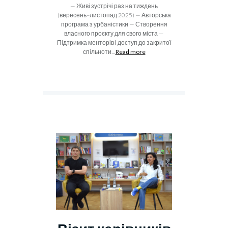
— Живі зустрічі раз на тиждень
(вересень–листопад 2025) — Авторська
програма з урбаністики — Створення
власного проєкту для свого міста —
Підтримка менторів і доступ до закритої
спільноти...
Read more