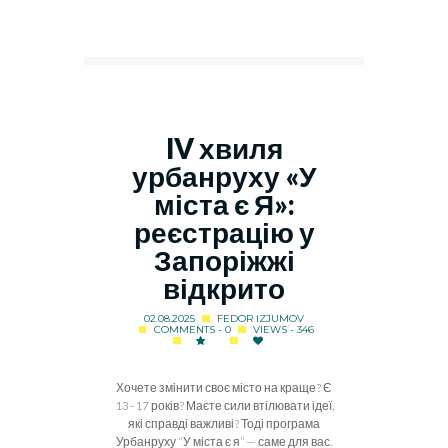
IV хвиля
урбанруху «У
міста є Я»:
реєстрацію у
Запоріжжі
відкрито
02.08.2025
FEDOR IZJUMOV
COMMENTS - 0
VIEWS - 346
Хочете змінити своє місто на краще? Є
13–17 років? Маєте сили втілювати ідеї,
які справді важливі? Тоді програма
Урбанруху “У міста є я” — саме для вас.