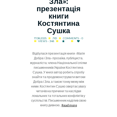
Зла»:
презентація
книги
Костянтина
Сушка
17.08.2025
ЛФ
COMMENTS - 0
VIEWS - 348
Відбулася презентація книги «Магія
Добра і Зла» прозаїка, публіциста,
журналіста, члена Національної спілки
письменників України Костянтина
Сушка. У книзі автор робить спробу
знайти та продемонструвати витоки
Добра і Зла, а також тонку межу між
ними. Костянтин Сушко звертає увагу
читачів на причини та наслідки
локальних та тотальних конфліктів у
суспільстві. Письменник наділив свою
книгу дивною...
Read more