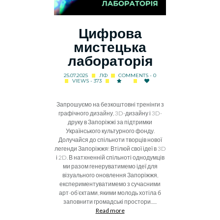
Цифрова
мистецька
лабораторія
25.07.2025
ЛФ
COMMENTS - 0
VIEWS - 373
Запрошуємо на безкоштовні тренінги з
графічного дизайну, 3D-дизайну і 3D-
друку в Запоріжжі за підтримки
Українського культурного фонду.
Долучайся до спільноти творців нової
легенди Запоріжжя! Втілюй свої ідеї в 3D
і 2D. В натхненній спільноті однодумців
ми разом генеруватимемо ідеї для
візуального оновлення Запоріжжя,
експериментуватимемо з сучасними
арт-об’єктами, якими молодь хотіла б
заповнити громадські простори......
Read more