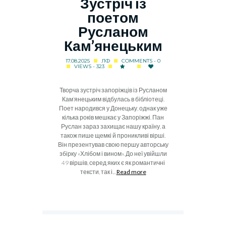
Зустріч із
поетом
Русланом
Кам’янецьким
17.08.2025
ЛФ
COMMENTS - 0
VIEWS - 323
Творча зустріч запоріжців із Русланом
Кам’янецьким відбулась в бібліотеці.
Поет народився у Донецьку, однак уже
кілька років мешкає у Запоріжжі. Пан
Руслан зараз захищає нашу країну, а
також пише щемкі й проникливі вірші.
Він презентував свою першу авторську
збірку «Хлібом і вином». До неї увійшли
49 віршів, серед яких є як романтичні
тексти, так і...
Read more