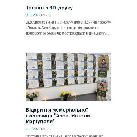
Тренінг з 3D-друку
01.12.2025
BY
ЛФ
Відбувся тренінг з 3D-друку для учасників проєкту
«Пам’ять Без Кордонів: центр підтримки та
допомоги особам, які постраждали від нацизму»...
Відкриття меморіальної
експозиції “Азов. Янголи
Маріуполя”
26.11.2025
BY
ЛФ
Виставка присвячена Героям полку “Азов”, які