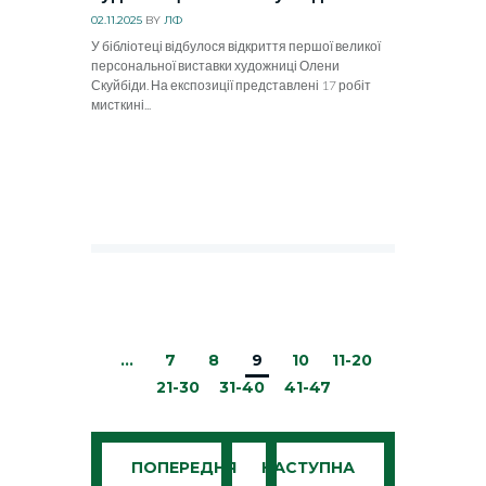
02.11.2025
BY
ЛФ
У бібліотеці відбулося відкриття першої великої
персональної виставки художниці Олени
Скуйбіди. На експозиції представлені 17 робіт
мисткині...
…
7
8
9
10
11-20
21-30
31-40
41-47
ПОПЕРЕДНЯ
НАСТУПНА