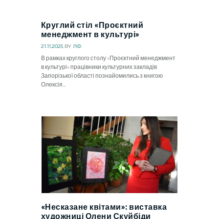
Круглий стіл «Проєктний
менеджмент в культурі»
21.11.2025
BY
ЛФ
В рамках круглого столу «Проєктний менеджмент
в культурі» працівники культурних закладів
Запорізької області познайомились з книгою
Олексія...
«Несказане квітами»: виставка
художниці Олени Скуйбіди