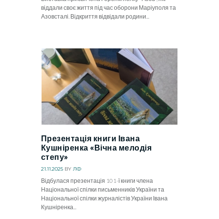
віддали своє життя під час оборони Маріуполя та
Азовсталі. Відкриття відвідали родини...
Презентація книги Івана
Кушніренка «Вічна мелодія
степу»
21.11.2025
BY
ЛФ
Відбулася презентація 101-ї книги члена
Національної спілки письменників України та
Національної спілки журналістів України Івана
Кушніренка...