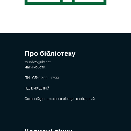
Про бібліотеку
zounb.zp@ukr.net
Часи Роботи:
ПН - СБ: 09:00 - 17:00
НД: ВИХIДНИЙ
Останній день кожного місяця - санітарний